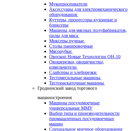
Мукопросеиватели
Аксессуары для электромеханического
оборудования
Куттеры, процессоры кухонные и
бликсеры
Машины для мясных полуфабрикатов,
пилы для мяса
Миксеры ручные
Столы панировочные
Мясорубки
Овоскоп Новые Технологии ОН-10
Овощерезки, овощечистки,
измельчители
Слайсеры и хлеборезки
Тестомесильные машины
Тестораскаточные машины
Гродненский завод торгового
машиностроения
Машины посудомоечные
универсальные ММУ
Выбор типа и производительности
промышленных посудомоечных
машин
Специальное моечное оборудование