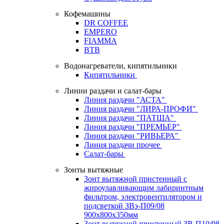
Кофемашины
DR COFFEE
EMPERO
FIAMMA
BTB
Водонагреватели, кипятильники
Кипятильники
Линии раздачи и салат-бары
Линия раздачи "АСТА"
Линия раздачи "ЛИРА-ПРОФИ"
Линия раздачи "ПАТША"
Линия раздачи "ПРЕМЬЕР"
Линия раздачи "РИВЬЕРА"
Линия раздачи прочее
Салат-бары
Зонты вытяжные
Зонт вытяжной пристенный с
жироулавливающим лабиринтным
фильтром, электровентилятором и
подсветкой ЗВэ-П09/08
900х800х350мм
Зонт вытяжной пристенный ЗВ-П10/08