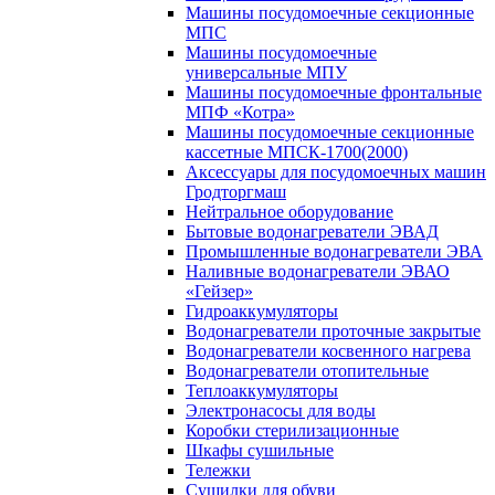
Машины посудомоечные секционные
МПС
Машины посудомоечные
универсальные МПУ
Машины посудомоечные фронтальные
МПФ «Котра»
Машины посудомоечные секционные
кассетные МПСК-1700(2000)
Аксессуары для посудомоечных машин
Гродторгмаш
Нейтральное оборудование
Бытовые водонагреватели ЭВАД
Промышленные водонагреватели ЭВА
Наливные водонагреватели ЭВАО
«Гейзер»
Гидроаккумуляторы
Водонагреватели проточные закрытые
Водонагреватели косвенного нагрева
Водонагреватели отопительные
Теплоаккумуляторы
Электронасосы для воды
Коробки стерилизационные
Шкафы сушильные
Тележки
Сушилки для обуви