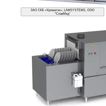
ЗАО СКБ «Хроматэк», LAMSYSTEMS, ООО
"СлавМед"