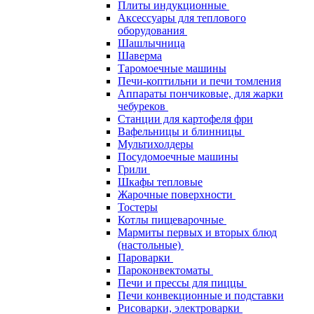
Плиты индукционные
Аксессуары для теплового
оборудования
Шашлычница
Шаверма
Таромоечные машины
Печи-коптильни и печи томления
Аппараты пончиковые, для жарки
чебуреков
Станции для картофеля фри
Вафельницы и блинницы
Мультихолдеры
Посудомоечные машины
Грили
Шкафы тепловые
Жарочные поверхности
Тостеры
Котлы пищеварочные
Мармиты первых и вторых блюд
(настольные)
Пароварки
Пароконвектоматы
Печи и прессы для пиццы
Печи конвекционные и подставки
Рисоварки, электроварки