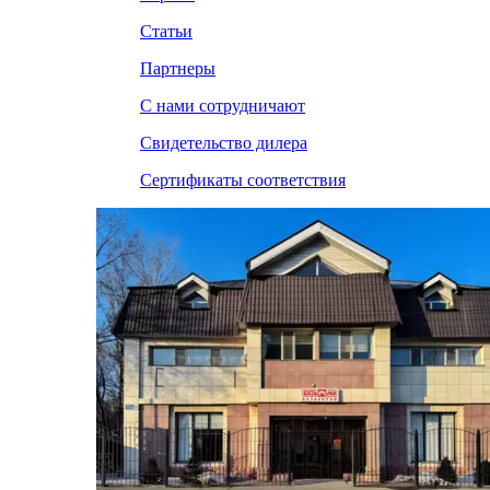
Статьи
Партнеры
С нами сотрудничают
Свидетельство дилера
Сертификаты соответствия