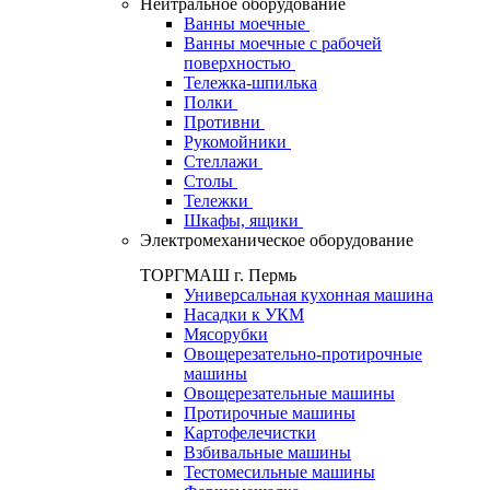
Нейтральное оборудование
Ванны моечные
Ванны моечные с рабочей
поверхностью
Тележка-шпилька
Полки
Противни
Рукомойники
Стеллажи
Столы
Тележки
Шкафы, ящики
Электромеханическое оборудование
ТОРГМАШ г. Пермь
Универсальная кухонная машина
Насадки к УКМ
Мясорубки
Овощерезательно-протирочные
машины
Овощерезательные машины
Протирочные машины
Картофелечистки
Взбивальные машины
Тестомесильные машины