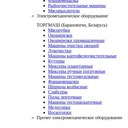
Фаршемешалка
Рыбоочистительные машины
Мясорыхлители
Электромеханическое оборудование
ТОРГМАШ (Барановичи, Беларусь)
Мясорубки
Овощерезки
Овощерезки промышленные
Машины очистки овощей
Лукочистки
Машины картофелеочистительные
Куттеры
Миксеры планетарные
Миксеры ручные погружные
Машины тестомесильные
Фаршемешалки
Шприцы колбасные
Слайсеры
Пилы ленточные
Машины тестораскаточные
Медогонки
Воскотопки
Прочее электромеханическое оборудование