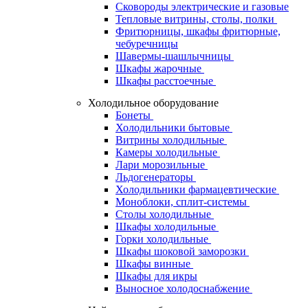
Сковороды электрические и газовые
Тепловые витрины, столы, полки
Фритюрницы, шкафы фритюрные,
чебуречницы
Шавермы-шашлычницы
Шкафы жарочные
Шкафы расстоечные
Холодильное оборудование
Бонеты
Холодильники бытовые
Витрины холодильные
Камеры холодильные
Лари морозильные
Льдогенераторы
Холодильники фармацевтические
Моноблоки, сплит-системы
Столы холодильные
Шкафы холодильные
Горки холодильные
Шкафы шоковой заморозки
Шкафы винные
Шкафы для икры
Выносное холодоснабжение