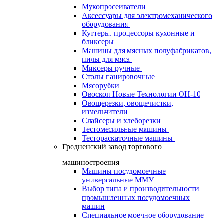
Мукопросеиватели
Аксессуары для электромеханического
оборудования
Куттеры, процессоры кухонные и
бликсеры
Машины для мясных полуфабрикатов,
пилы для мяса
Миксеры ручные
Столы панировочные
Мясорубки
Овоскоп Новые Технологии ОН-10
Овощерезки, овощечистки,
измельчители
Слайсеры и хлеборезки
Тестомесильные машины
Тестораскаточные машины
Гродненский завод торгового
машиностроения
Машины посудомоечные
универсальные ММУ
Выбор типа и производительности
промышленных посудомоечных
машин
Специальное моечное оборудование