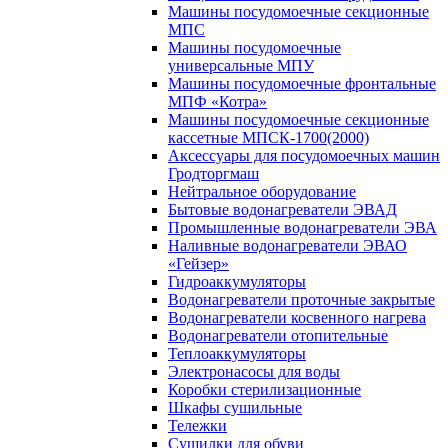
Машины посудомоечные секционные
МПС
Машины посудомоечные
универсальные МПУ
Машины посудомоечные фронтальные
МПФ «Котра»
Машины посудомоечные секционные
кассетные МПСК-1700(2000)
Аксессуары для посудомоечных машин
Гродторгмаш
Нейтральное оборудование
Бытовые водонагреватели ЭВАД
Промышленные водонагреватели ЭВА
Наливные водонагреватели ЭВАО
«Гейзер»
Гидроаккумуляторы
Водонагреватели проточные закрытые
Водонагреватели косвенного нагрева
Водонагреватели отопительные
Теплоаккумуляторы
Электронасосы для воды
Коробки стерилизационные
Шкафы сушильные
Тележки
Сушилки для обуви