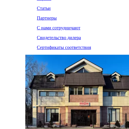
Статьи
Партнеры
С нами сотрудничают
Свидетельство дилера
Сертификаты соответствия