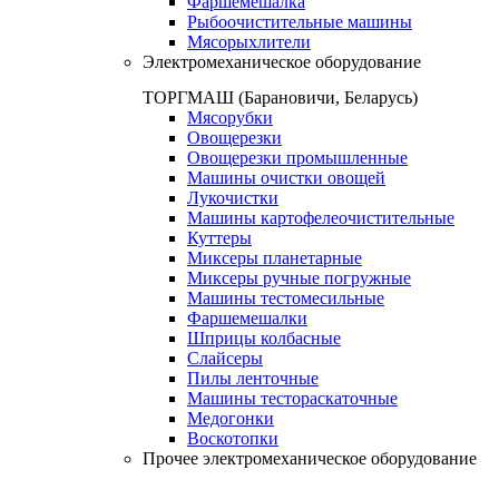
Фаршемешалка
Рыбоочистительные машины
Мясорыхлители
Электромеханическое оборудование
ТОРГМАШ (Барановичи, Беларусь)
Мясорубки
Овощерезки
Овощерезки промышленные
Машины очистки овощей
Лукочистки
Машины картофелеочистительные
Куттеры
Миксеры планетарные
Миксеры ручные погружные
Машины тестомесильные
Фаршемешалки
Шприцы колбасные
Слайсеры
Пилы ленточные
Машины тестораскаточные
Медогонки
Воскотопки
Прочее электромеханическое оборудование