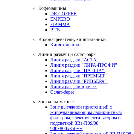
Кофемашины
DR COFFEE
EMPERO
FIAMMA
BTB
Водонагреватели, кипятильники
Кипятильники
Линии раздачи и салат-бары
Линия раздачи "АСТА"
Линия раздачи "ЛИРА-ПРОФИ"
Линия раздачи "ПАТША"
Линия раздачи "ПРЕМЬЕР"
Линия раздачи "РИВЬЕРА"
Линия раздачи прочее
Салат-бары
Зонты вытяжные
Зонт вытяжной пристенный с
жироулавливающим лабиринтным
фильтром, электровентилятором и
подсветкой ЗВэ-П09/08
900х800х350мм
Зонт вытяжной пристенный ЗВ-П10/08