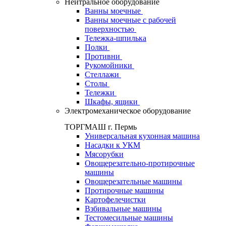
Нейтральное оборудование
Ванны моечные
Ванны моечные с рабочей
поверхностью
Тележка-шпилька
Полки
Противни
Рукомойники
Стеллажи
Столы
Тележки
Шкафы, ящики
Электромеханическое оборудование
ТОРГМАШ г. Пермь
Универсальная кухонная машина
Насадки к УКМ
Мясорубки
Овощерезательно-протирочные
машины
Овощерезательные машины
Протирочные машины
Картофелечистки
Взбивальные машины
Тестомесильные машины