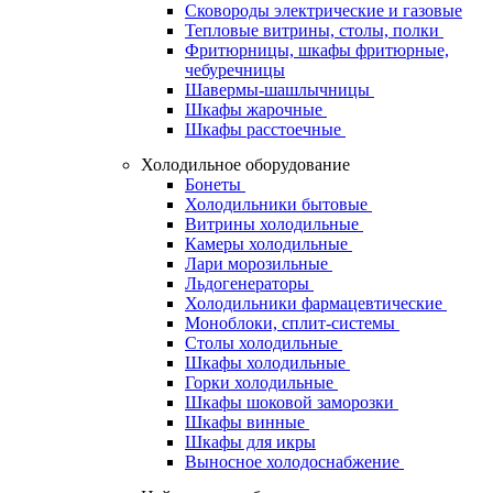
Сковороды электрические и газовые
Тепловые витрины, столы, полки
Фритюрницы, шкафы фритюрные,
чебуречницы
Шавермы-шашлычницы
Шкафы жарочные
Шкафы расстоечные
Холодильное оборудование
Бонеты
Холодильники бытовые
Витрины холодильные
Камеры холодильные
Лари морозильные
Льдогенераторы
Холодильники фармацевтические
Моноблоки, сплит-системы
Столы холодильные
Шкафы холодильные
Горки холодильные
Шкафы шоковой заморозки
Шкафы винные
Шкафы для икры
Выносное холодоснабжение