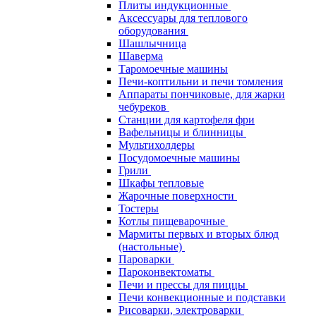
Плиты индукционные
Аксессуары для теплового
оборудования
Шашлычница
Шаверма
Таромоечные машины
Печи-коптильни и печи томления
Аппараты пончиковые, для жарки
чебуреков
Станции для картофеля фри
Вафельницы и блинницы
Мультихолдеры
Посудомоечные машины
Грили
Шкафы тепловые
Жарочные поверхности
Тостеры
Котлы пищеварочные
Мармиты первых и вторых блюд
(настольные)
Пароварки
Пароконвектоматы
Печи и прессы для пиццы
Печи конвекционные и подставки
Рисоварки, электроварки