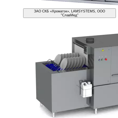
ЗАО СКБ «Хроматэк», LAMSYSTEMS, ООО
"СлавМед"