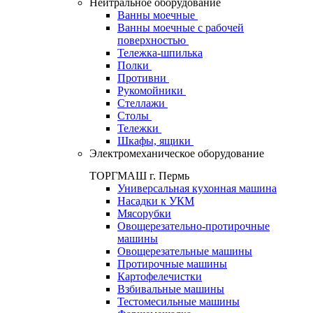
Нейтральное оборудование
Ванны моечные
Ванны моечные с рабочей
поверхностью
Тележка-шпилька
Полки
Противни
Рукомойники
Стеллажи
Столы
Тележки
Шкафы, ящики
Электромеханическое оборудование
ТОРГМАШ г. Пермь
Универсальная кухонная машина
Насадки к УКМ
Мясорубки
Овощерезательно-протирочные
машины
Овощерезательные машины
Протирочные машины
Картофелечистки
Взбивальные машины
Тестомесильные машины