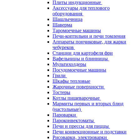
Плиты индукционные
Аксессуары для теплового
оборудования
Шашлычница
Шаверма
Таромоечные машины
Печи-коптильни и печи томления
Аппараты пончиковые, для жарки
чебуреков
Станции для картофеля фри
Вафельницы и блинницы
Мультихолдеры
Посудомоечные машины
Грили
Шкафы тепловые
Жарочные поверхности
Тостеры
Котлы пищеварочные
Мармиты первых и вторых блюд
(настольные)
Пароварки
Пароконвектоматы
Печи и прессы для пиццы
Печи конвекционные и подставки
Рисоварки, электроварки