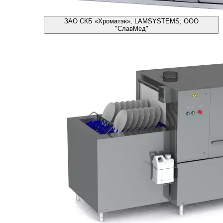
ЗАО СКБ «Хроматэк», LAMSYSTEMS, ООО
"СлавМед"