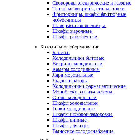
Сковороды электрические и газовые
Тепловые витрины, столы, полки
Фритюрницы, шкафы фритюрные,
чебуречницы
Шавермы-шашлычницы
Шкафы жарочные
Шкафы расстоечные
Холодильное оборудование
Бонеты
Холодильники бытовые
Витрины холодильные
Камеры холодильные
Лари морозильные
Льдогенераторы
Холодильники фармацевтические
Моноблоки, сплит-системы
Столы холодильные
Шкафы холодильные
Горки холодильные
Шкафы шоковой заморозки
Шкафы винные
Шкафы для икры
Выносное холодоснабжение