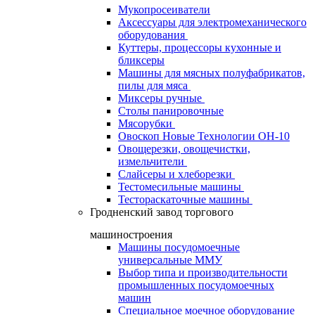
Мукопросеиватели
Аксессуары для электромеханического
оборудования
Куттеры, процессоры кухонные и
бликсеры
Машины для мясных полуфабрикатов,
пилы для мяса
Миксеры ручные
Столы панировочные
Мясорубки
Овоскоп Новые Технологии ОН-10
Овощерезки, овощечистки,
измельчители
Слайсеры и хлеборезки
Тестомесильные машины
Тестораскаточные машины
Гродненский завод торгового
машиностроения
Машины посудомоечные
универсальные ММУ
Выбор типа и производительности
промышленных посудомоечных
машин
Специальное моечное оборудование