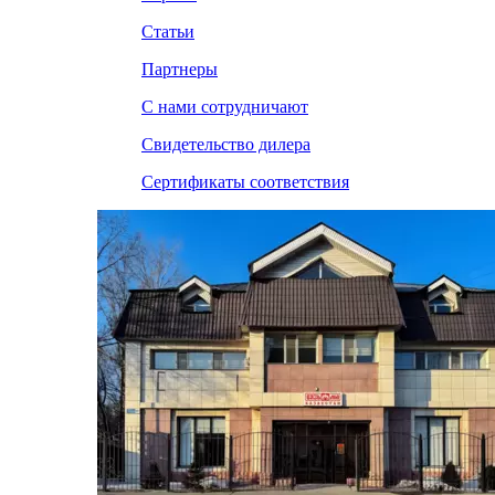
Статьи
Партнеры
С нами сотрудничают
Свидетельство дилера
Сертификаты соответствия