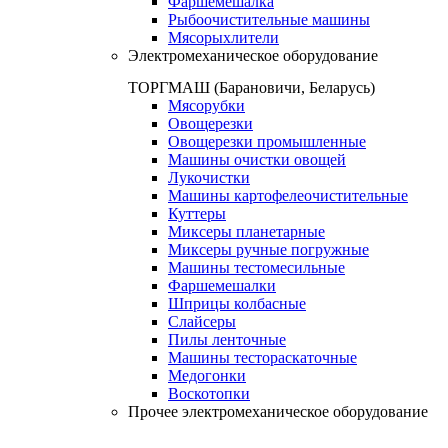
Фаршемешалка
Рыбоочистительные машины
Мясорыхлители
Электромеханическое оборудование
ТОРГМАШ (Барановичи, Беларусь)
Мясорубки
Овощерезки
Овощерезки промышленные
Машины очистки овощей
Лукочистки
Машины картофелеочистительные
Куттеры
Миксеры планетарные
Миксеры ручные погружные
Машины тестомесильные
Фаршемешалки
Шприцы колбасные
Слайсеры
Пилы ленточные
Машины тестораскаточные
Медогонки
Воскотопки
Прочее электромеханическое оборудование