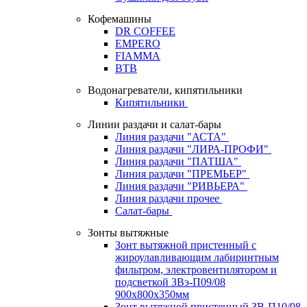
Кофемашины
DR COFFEE
EMPERO
FIAMMA
BTB
Водонагреватели, кипятильники
Кипятильники
Линии раздачи и салат-бары
Линия раздачи "АСТА"
Линия раздачи "ЛИРА-ПРОФИ"
Линия раздачи "ПАТША"
Линия раздачи "ПРЕМЬЕР"
Линия раздачи "РИВЬЕРА"
Линия раздачи прочее
Салат-бары
Зонты вытяжные
Зонт вытяжной пристенный с
жироулавливающим лабиринтным
фильтром, электровентилятором и
подсветкой ЗВэ-П09/08
900х800х350мм
Зонт вытяжной пристенный ЗВ-П10/08