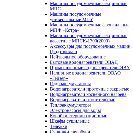
Машины посудомоечные секционные
МПС
Машины посудомоечные
универсальные МПУ
Машины посудомоечные фронтальные
МПФ «Котра»
Машины посудомоечные секционные
кассетные МПСК-1700(2000)
Аксессуары для посудомоечных машин
Гродторгмаш
Нейтральное оборудование
Бытовые водонагреватели ЭВАД
Промышленные водонагреватели ЭВА
Наливные водонагреватели ЭВАО
«Гейзер»
Гидроаккумуляторы
Водонагреватели проточные закрытые
Водонагреватели косвенного нагрева
Водонагреватели отопительные
Теплоаккумуляторы
Электронасосы для воды
Коробки стерилизационные
Шкафы сушильные
Тележки
Сушилки для обуви