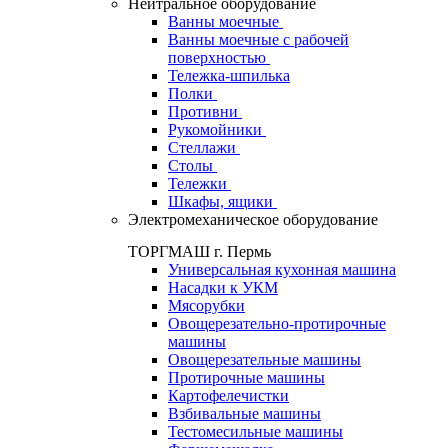
Нейтральное оборудование
Ванны моечные
Ванны моечные с рабочей
поверхностью
Тележка-шпилька
Полки
Противни
Рукомойники
Стеллажи
Столы
Тележки
Шкафы, ящики
Электромеханическое оборудование
ТОРГМАШ г. Пермь
Универсальная кухонная машина
Насадки к УКМ
Мясорубки
Овощерезательно-протирочные
машины
Овощерезательные машины
Протирочные машины
Картофелечистки
Взбивальные машины
Тестомесильные машины