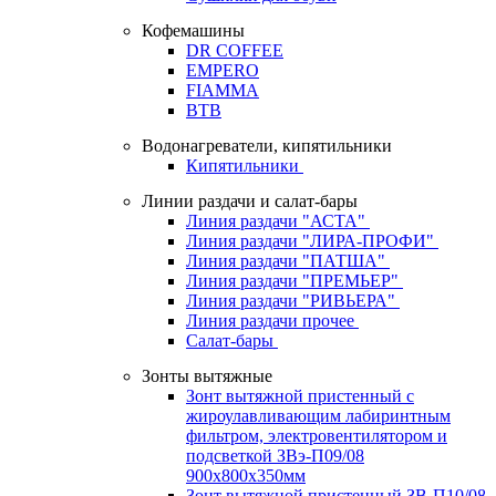
Кофемашины
DR COFFEE
EMPERO
FIAMMA
BTB
Водонагреватели, кипятильники
Кипятильники
Линии раздачи и салат-бары
Линия раздачи "АСТА"
Линия раздачи "ЛИРА-ПРОФИ"
Линия раздачи "ПАТША"
Линия раздачи "ПРЕМЬЕР"
Линия раздачи "РИВЬЕРА"
Линия раздачи прочее
Салат-бары
Зонты вытяжные
Зонт вытяжной пристенный с
жироулавливающим лабиринтным
фильтром, электровентилятором и
подсветкой ЗВэ-П09/08
900х800х350мм
Зонт вытяжной пристенный ЗВ-П10/08