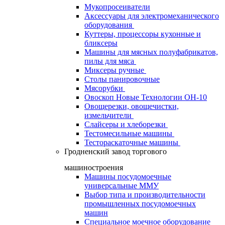
Мукопросеиватели
Аксессуары для электромеханического
оборудования
Куттеры, процессоры кухонные и
бликсеры
Машины для мясных полуфабрикатов,
пилы для мяса
Миксеры ручные
Столы панировочные
Мясорубки
Овоскоп Новые Технологии ОН-10
Овощерезки, овощечистки,
измельчители
Слайсеры и хлеборезки
Тестомесильные машины
Тестораскаточные машины
Гродненский завод торгового
машиностроения
Машины посудомоечные
универсальные ММУ
Выбор типа и производительности
промышленных посудомоечных
машин
Специальное моечное оборудование