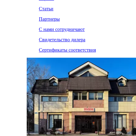
Статьи
Партнеры
С нами сотрудничают
Свидетельство дилера
Сертификаты соответствия