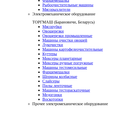
Фаршемешалка
Рыбоочистительные машины
Мясорыхлители
Электромеханическое оборудование
ТОРГМАШ (Барановичи, Беларусь)
Мясорубки
Овощерезки
Овощерезки промышленные
Машины очистки овощей
Лукочистки
Машины картофелеочистительные
Куттеры
Миксеры планетарные
Миксеры ручные погружные
Машины тестомесильные
Фаршемешалки
Шприцы колбасные
Слайсеры
Пилы ленточные
Машины тестораскаточные
Медогонки
Воскотопки
Прочее электромеханическое оборудование