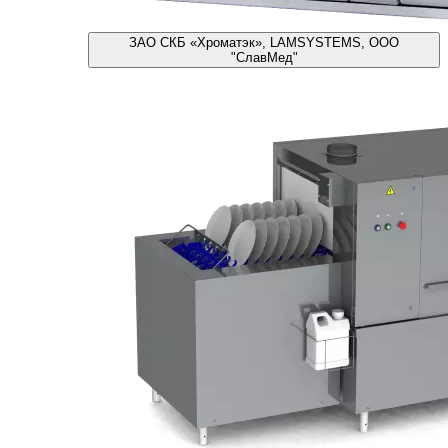
ЗАО СКБ «Хроматэк», LAMSYSTEMS, ООО
"СлавМед"