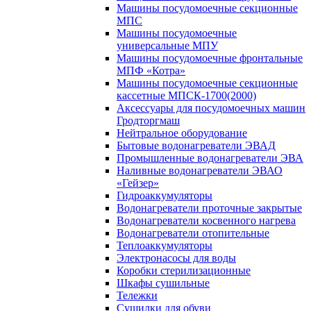
Машины посудомоечные секционные
МПС
Машины посудомоечные
универсальные МПУ
Машины посудомоечные фронтальные
МПФ «Котра»
Машины посудомоечные секционные
кассетные МПСК-1700(2000)
Аксессуары для посудомоечных машин
Гродторгмаш
Нейтральное оборудование
Бытовые водонагреватели ЭВАД
Промышленные водонагреватели ЭВА
Наливные водонагреватели ЭВАО
«Гейзер»
Гидроаккумуляторы
Водонагреватели проточные закрытые
Водонагреватели косвенного нагрева
Водонагреватели отопительные
Теплоаккумуляторы
Электронасосы для воды
Коробки стерилизационные
Шкафы сушильные
Тележки
Сушилки для обуви