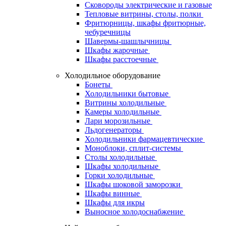
Сковороды электрические и газовые
Тепловые витрины, столы, полки
Фритюрницы, шкафы фритюрные,
чебуречницы
Шавермы-шашлычницы
Шкафы жарочные
Шкафы расстоечные
Холодильное оборудование
Бонеты
Холодильники бытовые
Витрины холодильные
Камеры холодильные
Лари морозильные
Льдогенераторы
Холодильники фармацевтические
Моноблоки, сплит-системы
Столы холодильные
Шкафы холодильные
Горки холодильные
Шкафы шоковой заморозки
Шкафы винные
Шкафы для икры
Выносное холодоснабжение