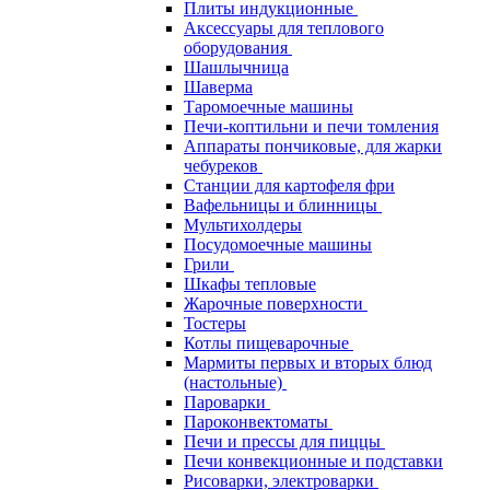
Плиты индукционные
Аксессуары для теплового
оборудования
Шашлычница
Шаверма
Таромоечные машины
Печи-коптильни и печи томления
Аппараты пончиковые, для жарки
чебуреков
Станции для картофеля фри
Вафельницы и блинницы
Мультихолдеры
Посудомоечные машины
Грили
Шкафы тепловые
Жарочные поверхности
Тостеры
Котлы пищеварочные
Мармиты первых и вторых блюд
(настольные)
Пароварки
Пароконвектоматы
Печи и прессы для пиццы
Печи конвекционные и подставки
Рисоварки, электроварки