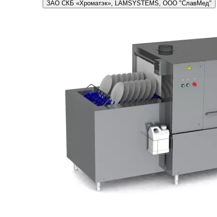
ЗАО СКБ «Хроматэк», LAMSYSTEMS, ООО "СлавМед"