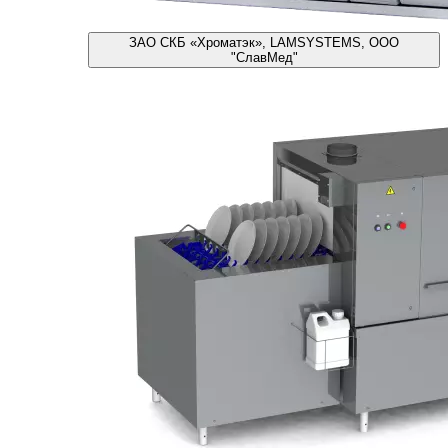
ЗАО СКБ «Хроматэк», LAMSYSTEMS, ООО
"СлавМед"