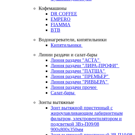
Кофемашины
DR COFFEE
EMPERO
FIAMMA
BTB
Водонагреватели, кипятильники
Кипятильники
Линии раздачи и салат-бары
Линия раздачи "АСТА"
Линия раздачи "ЛИРА-ПРОФИ"
Линия раздачи "ПАТША"
Линия раздачи "ПРЕМЬЕР"
Линия раздачи "РИВЬЕРА"
Линия раздачи прочее
Салат-бары
Зонты вытяжные
Зонт вытяжной пристенный с
жироулавливающим лабиринтным
фильтром, электровентилятором и
подсветкой ЗВэ-П09/08
900х800х350мм
Зонт вытяжной пристенный ЗВ-П10/08