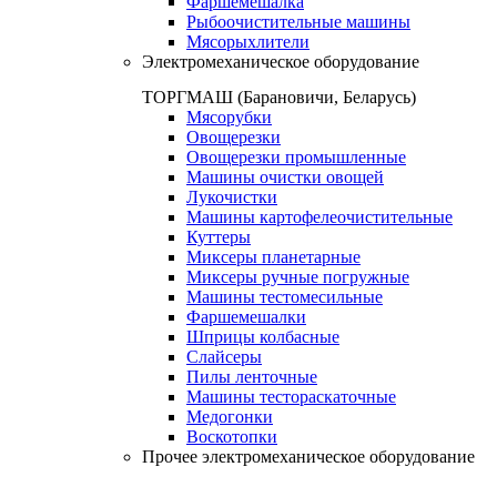
Фаршемешалка
Рыбоочистительные машины
Мясорыхлители
Электромеханическое оборудование
ТОРГМАШ (Барановичи, Беларусь)
Мясорубки
Овощерезки
Овощерезки промышленные
Машины очистки овощей
Лукочистки
Машины картофелеочистительные
Куттеры
Миксеры планетарные
Миксеры ручные погружные
Машины тестомесильные
Фаршемешалки
Шприцы колбасные
Слайсеры
Пилы ленточные
Машины тестораскаточные
Медогонки
Воскотопки
Прочее электромеханическое оборудование