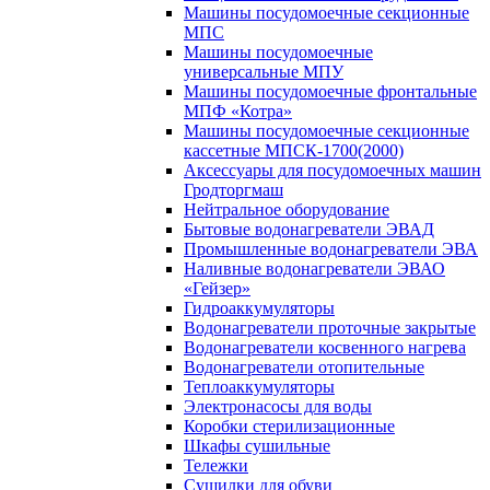
Машины посудомоечные секционные
МПС
Машины посудомоечные
универсальные МПУ
Машины посудомоечные фронтальные
МПФ «Котра»
Машины посудомоечные секционные
кассетные МПСК-1700(2000)
Аксессуары для посудомоечных машин
Гродторгмаш
Нейтральное оборудование
Бытовые водонагреватели ЭВАД
Промышленные водонагреватели ЭВА
Наливные водонагреватели ЭВАО
«Гейзер»
Гидроаккумуляторы
Водонагреватели проточные закрытые
Водонагреватели косвенного нагрева
Водонагреватели отопительные
Теплоаккумуляторы
Электронасосы для воды
Коробки стерилизационные
Шкафы сушильные
Тележки
Сушилки для обуви