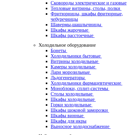
Сковороды электрические и газовые
Тепловые витрины, столы, полки
Фритюрницы, шкафы фритюрные,
чебуречницы
Шавермы-шашлычницы
Шкафы жарочные
Шкафы расстоечные
Холодильное оборудование
Бонеты
Холодильники бытовые
Витрины холодильные
Камеры холодильные
Лари морозильные
Льдогенераторы
Холодильники фармацевтические
Моноблоки, сплит-системы
Столы холодильные
Шкафы холодильные
Горки холодильные
Шкафы шоковой заморозки
Шкафы винные
Шкафы для икры
Выносное холодоснабжение