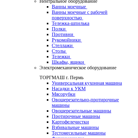
Нейтральное оборудование
Ванны моечные
Ванны моечные с рабочей
поверхностью
Тележка-шпилька
Полки
Противни
Рукомойники
Стеллажи
Столы
Тележки
Шкафы, ящики
Электромеханическое оборудование
ТОРГМАШ г. Пермь
Универсальная кухонная машина
Насадки к УКМ
Мясорубки
Овощерезательно-протирочные
машины
Овощерезательные машины
Протирочные машины
Картофелечистки
Взбивальные машины
Тестомесильные машины