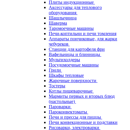
Плиты индукционные
Аксессуары для теплового
оборудования
Шашлычница
Шаверма
Таромоечные машины
Печи-коптильни и печи томления
Аппараты пончиковые, для жарки
чебуреков
Станции для картофеля фри
Вафельницы и блинницы
Мультихолдеры
Посудомоечные машины
Грили
Шкафы тепловые
Жарочные поверхности
Тостеры
Котлы пищеварочные
Мармиты первых и вторых блюд
(настольные)
Пароварки
Пароконвектоматы
Печи и прессы для пиццы
Печи конвекционные и подставки
Рисоварки, электроварки