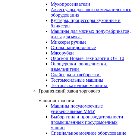
Мукопросеиватели
Аксессуары для электромеханического
оборудования
Куттеры, процессоры кухонные и
бликсеры
Машины для мясных полуфабрикатов,
пилы для мяса
Миксеры ручные
Столы панировочные
Мясорубки
Овоскоп Новые Технологии ОН-10
Овощерезки, овощечистки,
измельчители
Слайсеры и хлеборезки
Тестомесильные машины
Тестораскаточные машины
Гродненский завод торгового
машиностроения
Машины посудомоечные
универсальные ММУ
Выбор типа и производительности
промышленных посудомоечных
машин
Специальное моечное оборудование