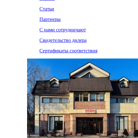
Статьи
Партнеры
С нами сотрудничают
Свидетельство дилера
Сертификаты соответствия