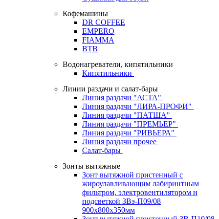
Кофемашины
DR COFFEE
EMPERO
FIAMMA
BTB
Водонагреватели, кипятильники
Кипятильники
Линии раздачи и салат-бары
Линия раздачи "АСТА"
Линия раздачи "ЛИРА-ПРОФИ"
Линия раздачи "ПАТША"
Линия раздачи "ПРЕМЬЕР"
Линия раздачи "РИВЬЕРА"
Линия раздачи прочее
Салат-бары
Зонты вытяжные
Зонт вытяжной пристенный с
жироулавливающим лабиринтным
фильтром, электровентилятором и
подсветкой ЗВэ-П09/08
900х800х350мм
Зонт вытяжной пристенный ЗВ-П10/08