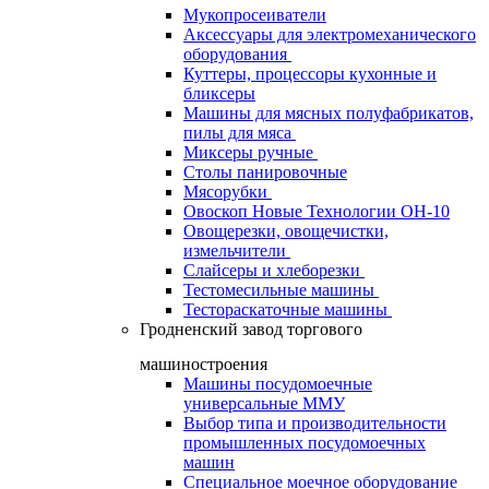
Мукопросеиватели
Аксессуары для электромеханического
оборудования
Куттеры, процессоры кухонные и
бликсеры
Машины для мясных полуфабрикатов,
пилы для мяса
Миксеры ручные
Столы панировочные
Мясорубки
Овоскоп Новые Технологии ОН-10
Овощерезки, овощечистки,
измельчители
Слайсеры и хлеборезки
Тестомесильные машины
Тестораскаточные машины
Гродненский завод торгового
машиностроения
Машины посудомоечные
универсальные ММУ
Выбор типа и производительности
промышленных посудомоечных
машин
Специальное моечное оборудование