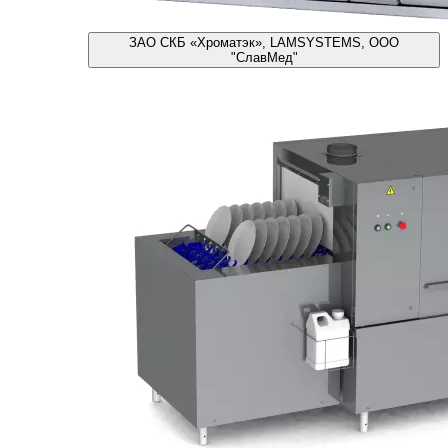
ЗАО СКБ «Хроматэк», LAMSYSTEMS, ООО
"СлавМед"