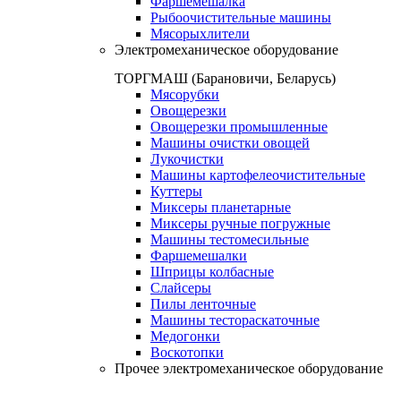
Фаршемешалка
Рыбоочистительные машины
Мясорыхлители
Электромеханическое оборудование
ТОРГМАШ (Барановичи, Беларусь)
Мясорубки
Овощерезки
Овощерезки промышленные
Машины очистки овощей
Лукочистки
Машины картофелеочистительные
Куттеры
Миксеры планетарные
Миксеры ручные погружные
Машины тестомесильные
Фаршемешалки
Шприцы колбасные
Слайсеры
Пилы ленточные
Машины тестораскаточные
Медогонки
Воскотопки
Прочее электромеханическое оборудование