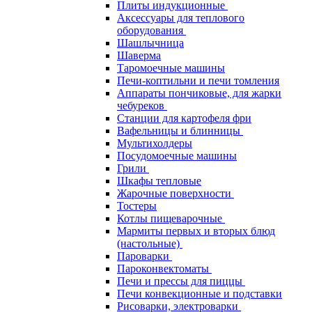
Плиты индукционные
Аксессуары для теплового
оборудования
Шашлычница
Шаверма
Таромоечные машины
Печи-коптильни и печи томления
Аппараты пончиковые, для жарки
чебуреков
Станции для картофеля фри
Вафельницы и блинницы
Мультихолдеры
Посудомоечные машины
Грили
Шкафы тепловые
Жарочные поверхности
Тостеры
Котлы пищеварочные
Мармиты первых и вторых блюд
(настольные)
Пароварки
Пароконвектоматы
Печи и прессы для пиццы
Печи конвекционные и подставки
Рисоварки, электроварки