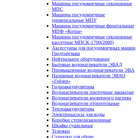
Машины посудомоечные секционные
МПС
Машины посудомоечные
универсальные МПУ
Машины посудомоечные фронтальные
МПФ «Котра»
Машины посудомоечные секционные
кассетные МПСК-1700(2000)
Аксессуары для посудомоечных машин
Гродторгмаш
Нейтральное оборудование
Бытовые водонагреватели ЭВАД
Промышленные водонагреватели ЭВА
Наливные водонагреватели ЭВАО
«Гейзер»
Гидроаккумуляторы
Водонагреватели проточные закрытые
Водонагреватели косвенного нагрева
Водонагреватели отопительные
Теплоаккумуляторы
Электронасосы для воды
Коробки стерилизационные
Шкафы сушильные
Тележки
Сушилки для обуви