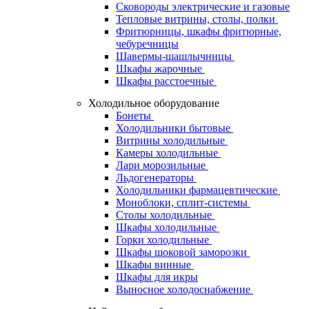
Сковороды электрические и газовые
Тепловые витрины, столы, полки
Фритюрницы, шкафы фритюрные,
чебуречницы
Шавермы-шашлычницы
Шкафы жарочные
Шкафы расстоечные
Холодильное оборудование
Бонеты
Холодильники бытовые
Витрины холодильные
Камеры холодильные
Лари морозильные
Льдогенераторы
Холодильники фармацевтические
Моноблоки, сплит-системы
Столы холодильные
Шкафы холодильные
Горки холодильные
Шкафы шоковой заморозки
Шкафы винные
Шкафы для икры
Выносное холодоснабжение