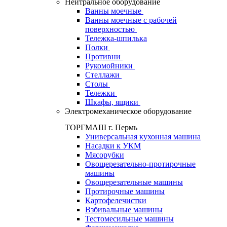
Нейтральное оборудование
Ванны моечные
Ванны моечные с рабочей
поверхностью
Тележка-шпилька
Полки
Противни
Рукомойники
Стеллажи
Столы
Тележки
Шкафы, ящики
Электромеханическое оборудование
ТОРГМАШ г. Пермь
Универсальная кухонная машина
Насадки к УКМ
Мясорубки
Овощерезательно-протирочные
машины
Овощерезательные машины
Протирочные машины
Картофелечистки
Взбивальные машины
Тестомесильные машины