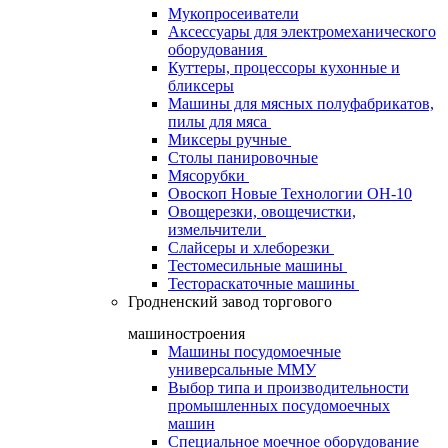
Мукопросеиватели
Аксессуары для электромеханического
оборудования
Куттеры, процессоры кухонные и
бликсеры
Машины для мясных полуфабрикатов,
пилы для мяса
Миксеры ручные
Столы панировочные
Мясорубки
Овоскоп Новые Технологии ОН-10
Овощерезки, овощечистки,
измельчители
Слайсеры и хлеборезки
Тестомесильные машины
Тестораскаточные машины
Гродненский завод торгового
машиностроения
Машины посудомоечные
универсальные ММУ
Выбор типа и производительности
промышленных посудомоечных
машин
Специальное моечное оборудование