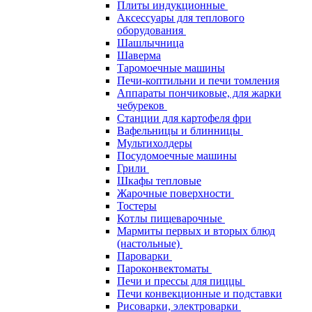
Плиты индукционные
Аксессуары для теплового
оборудования
Шашлычница
Шаверма
Таромоечные машины
Печи-коптильни и печи томления
Аппараты пончиковые, для жарки
чебуреков
Станции для картофеля фри
Вафельницы и блинницы
Мультихолдеры
Посудомоечные машины
Грили
Шкафы тепловые
Жарочные поверхности
Тостеры
Котлы пищеварочные
Мармиты первых и вторых блюд
(настольные)
Пароварки
Пароконвектоматы
Печи и прессы для пиццы
Печи конвекционные и подставки
Рисоварки, электроварки