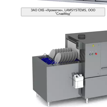
ЗАО СКБ «Хроматэк», LAMSYSTEMS, ООО
"СлавМед"