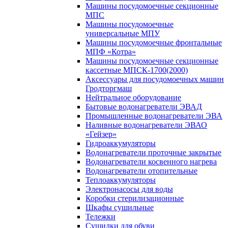
Машины посудомоечные секционные
МПС
Машины посудомоечные
универсальные МПУ
Машины посудомоечные фронтальные
МПФ «Котра»
Машины посудомоечные секционные
кассетные МПСК-1700(2000)
Аксессуары для посудомоечных машин
Гродторгмаш
Нейтральное оборудование
Бытовые водонагреватели ЭВАД
Промышленные водонагреватели ЭВА
Наливные водонагреватели ЭВАО
«Гейзер»
Гидроаккумуляторы
Водонагреватели проточные закрытые
Водонагреватели косвенного нагрева
Водонагреватели отопительные
Теплоаккумуляторы
Электронасосы для воды
Коробки стерилизационные
Шкафы сушильные
Тележки
Сушилки для обуви