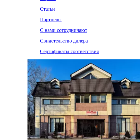
Статьи
Партнеры
С нами сотрудничают
Свидетельство дилера
Сертификаты соответствия