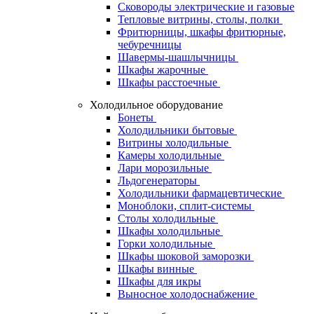
Сковороды электрические и газовые
Тепловые витрины, столы, полки
Фритюрницы, шкафы фритюрные,
чебуречницы
Шавермы-шашлычницы
Шкафы жарочные
Шкафы расстоечные
Холодильное оборудование
Бонеты
Холодильники бытовые
Витрины холодильные
Камеры холодильные
Лари морозильные
Льдогенераторы
Холодильники фармацевтические
Моноблоки, сплит-системы
Столы холодильные
Шкафы холодильные
Горки холодильные
Шкафы шоковой заморозки
Шкафы винные
Шкафы для икры
Выносное холодоснабжение