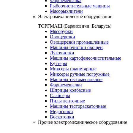
Фаршемешалка
Рыбоочистительные машины
Мясорыхлители
Электромеханическое оборудование
ТОРГМАШ (Барановичи, Беларусь)
Мясорубки
Овощерезки
Овощерезки промышленные
Машины очистки овощей
Лукочистки
Машины картофелеочистительные
Куттеры
Миксеры планетарные
Миксеры ручные погружные
Машины тестомесильные
Фаршемешалки
Шприцы колбасные
Слайсеры
Пилы ленточные
Машины тестораскаточные
Медогонки
Воскотопки
Прочее электромеханическое оборудование