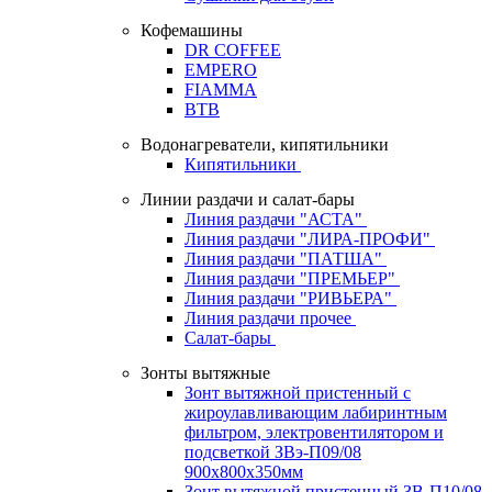
Кофемашины
DR COFFEE
EMPERO
FIAMMA
BTB
Водонагреватели, кипятильники
Кипятильники
Линии раздачи и салат-бары
Линия раздачи "АСТА"
Линия раздачи "ЛИРА-ПРОФИ"
Линия раздачи "ПАТША"
Линия раздачи "ПРЕМЬЕР"
Линия раздачи "РИВЬЕРА"
Линия раздачи прочее
Салат-бары
Зонты вытяжные
Зонт вытяжной пристенный с
жироулавливающим лабиринтным
фильтром, электровентилятором и
подсветкой ЗВэ-П09/08
900х800х350мм
Зонт вытяжной пристенный ЗВ-П10/08