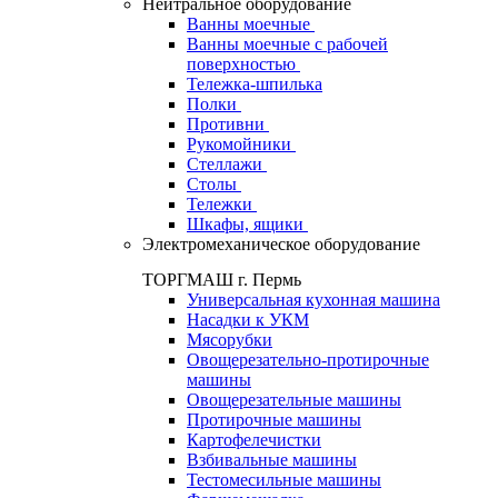
Нейтральное оборудование
Ванны моечные
Ванны моечные с рабочей
поверхностью
Тележка-шпилька
Полки
Противни
Рукомойники
Стеллажи
Столы
Тележки
Шкафы, ящики
Электромеханическое оборудование
ТОРГМАШ г. Пермь
Универсальная кухонная машина
Насадки к УКМ
Мясорубки
Овощерезательно-протирочные
машины
Овощерезательные машины
Протирочные машины
Картофелечистки
Взбивальные машины
Тестомесильные машины