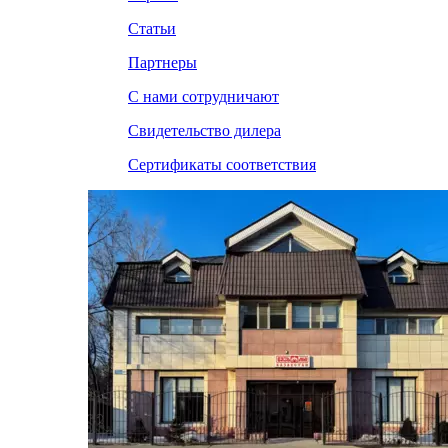
Статьи
Партнеры
С нами сотрудничают
Свидетельство дилера
Сертификаты соответствия