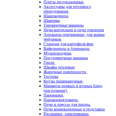
Плиты индукционные
Аксессуары для теплового
оборудования
Шашлычница
Шаверма
Таромоечные машины
Печи-коптильни и печи томления
Аппараты пончиковые, для жарки
чебуреков
Станции для картофеля фри
Вафельницы и блинницы
Мультихолдеры
Посудомоечные машины
Грили
Шкафы тепловые
Жарочные поверхности
Тостеры
Котлы пищеварочные
Мармиты первых и вторых блюд
(настольные)
Пароварки
Пароконвектоматы
Печи и прессы для пиццы
Печи конвекционные и подставки
Рисоварки, электроварки