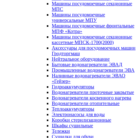
Машины посудомоечные секционные
МПС
Машины посудомоечные
универсальные МПУ
Машины посудомоечные фронтальные
МПФ «Котра»
Машины посудомоечные секционные
кассетные МПСК-1700(2000)
Аксессуары для посудомоечных машин
Гродторгмаш
Нейтральное оборудование
Бытовые водонагреватели ЭВАД
Промышленные водонагреватели ЭВА
Наливные водонагреватели ЭВАО
«Гейзер»
Гидроаккумуляторы
Водонагреватели проточные закрытые
Водонагреватели косвенного нагрева
Водонагреватели отопительные
Теплоаккумуляторы
Электронасосы для воды
Коробки стерилизационные
Шкафы сушильные
Тележки
Сушилки для обуви