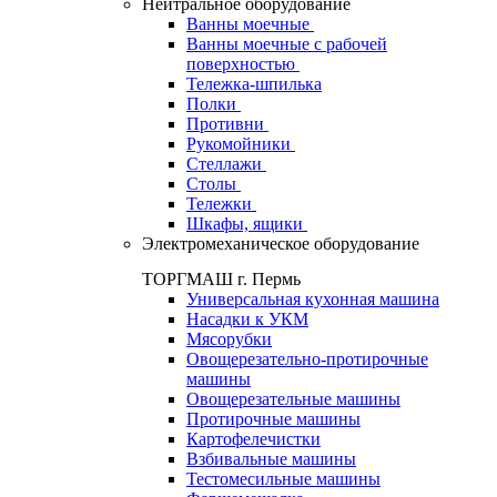
Нейтральное оборудование
Ванны моечные
Ванны моечные с рабочей
поверхностью
Тележка-шпилька
Полки
Противни
Рукомойники
Стеллажи
Столы
Тележки
Шкафы, ящики
Электромеханическое оборудование
ТОРГМАШ г. Пермь
Универсальная кухонная машина
Насадки к УКМ
Мясорубки
Овощерезательно-протирочные
машины
Овощерезательные машины
Протирочные машины
Картофелечистки
Взбивальные машины
Тестомесильные машины