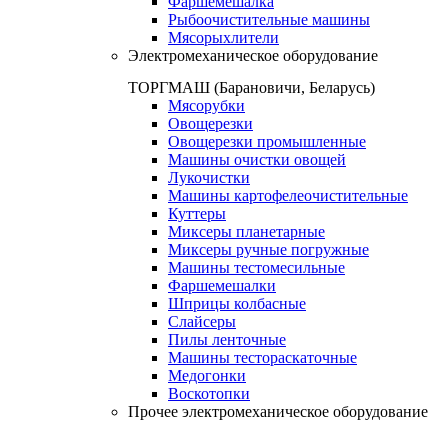
Фаршемешалка
Рыбоочистительные машины
Мясорыхлители
Электромеханическое оборудование
ТОРГМАШ (Барановичи, Беларусь)
Мясорубки
Овощерезки
Овощерезки промышленные
Машины очистки овощей
Лукочистки
Машины картофелеочистительные
Куттеры
Миксеры планетарные
Миксеры ручные погружные
Машины тестомесильные
Фаршемешалки
Шприцы колбасные
Слайсеры
Пилы ленточные
Машины тестораскаточные
Медогонки
Воскотопки
Прочее электромеханическое оборудование