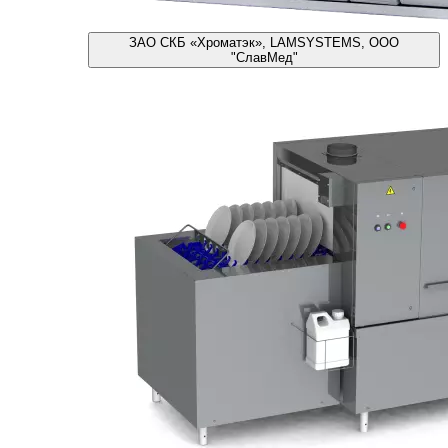
ЗАО СКБ «Хроматэк», LAMSYSTEMS, ООО
"СлавМед"