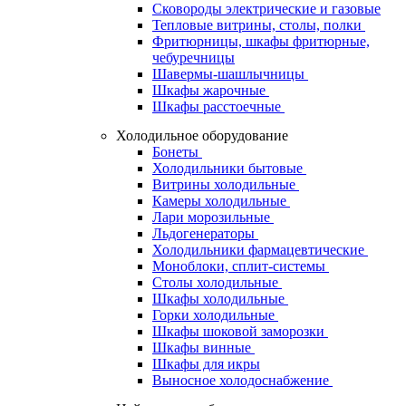
Сковороды электрические и газовые
Тепловые витрины, столы, полки
Фритюрницы, шкафы фритюрные,
чебуречницы
Шавермы-шашлычницы
Шкафы жарочные
Шкафы расстоечные
Холодильное оборудование
Бонеты
Холодильники бытовые
Витрины холодильные
Камеры холодильные
Лари морозильные
Льдогенераторы
Холодильники фармацевтические
Моноблоки, сплит-системы
Столы холодильные
Шкафы холодильные
Горки холодильные
Шкафы шоковой заморозки
Шкафы винные
Шкафы для икры
Выносное холодоснабжение