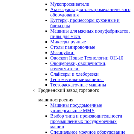
Мукопросеиватели
Аксессуары для электромеханического
оборудования
Куттеры, процессоры кухонные и
бликсеры
Машины для мясных полуфабрикатов,
пилы для мяса
Миксеры ручные
Столы панировочные
Мясорубки
Овоскоп Новые Технологии ОН-10
Овощерезки, овощечистки,
измельчители
Слайсеры и хлеборезки
Тестомесильные машины
Тестораскаточные машины
Гродненский завод торгового
машиностроения
Машины посудомоечные
универсальные ММУ
Выбор типа и производительности
промышленных посудомоечных
машин
Специальное моечное оборудование