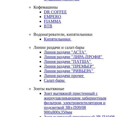
Кофемашины
DR COFFEE
EMPERO
FIAMMA
BTB
Водонагреватели, кипятильники
Кипятильники
Линии раздачи и салат-бары
Линия раздачи "АСТА"
Линия раздачи "ЛИРА-ПРОФИ"
Линия раздачи "ПАТША"
Линия раздачи "ПРЕМЬЕР"
Линия раздачи "РИВЬЕРА"
Линия раздачи прочее
Салат-бары
Зонты вытяжные
Зонт вытяжной пристенный с
жироулавливающим лабиринтным
фильтром, электровентилятором и
подсветкой ЗВэ-П09/08
900х800х350мм
Зонт вытяжной пристенный ЗВ-П10/08