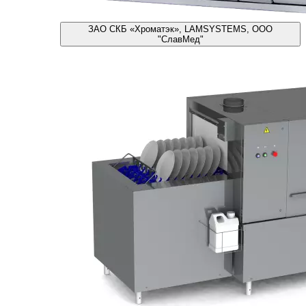
ЗАО СКБ «Хроматэк», LAMSYSTEMS, ООО
"СлавМед"