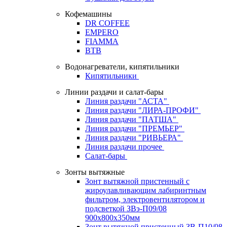
Кофемашины
DR COFFEE
EMPERO
FIAMMA
BTB
Водонагреватели, кипятильники
Кипятильники
Линии раздачи и салат-бары
Линия раздачи "АСТА"
Линия раздачи "ЛИРА-ПРОФИ"
Линия раздачи "ПАТША"
Линия раздачи "ПРЕМЬЕР"
Линия раздачи "РИВЬЕРА"
Линия раздачи прочее
Салат-бары
Зонты вытяжные
Зонт вытяжной пристенный с
жироулавливающим лабиринтным
фильтром, электровентилятором и
подсветкой ЗВэ-П09/08
900х800х350мм
Зонт вытяжной пристенный ЗВ-П10/08