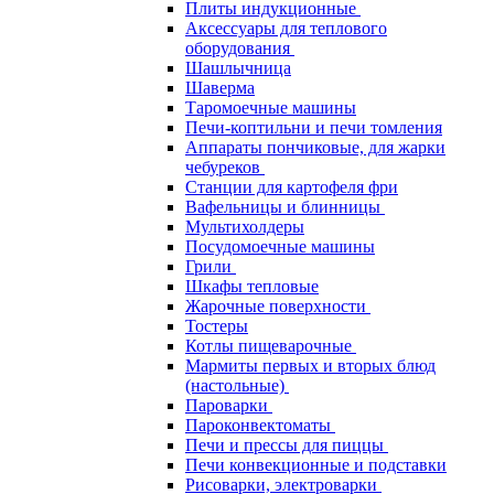
Плиты индукционные
Аксессуары для теплового
оборудования
Шашлычница
Шаверма
Таромоечные машины
Печи-коптильни и печи томления
Аппараты пончиковые, для жарки
чебуреков
Станции для картофеля фри
Вафельницы и блинницы
Мультихолдеры
Посудомоечные машины
Грили
Шкафы тепловые
Жарочные поверхности
Тостеры
Котлы пищеварочные
Мармиты первых и вторых блюд
(настольные)
Пароварки
Пароконвектоматы
Печи и прессы для пиццы
Печи конвекционные и подставки
Рисоварки, электроварки