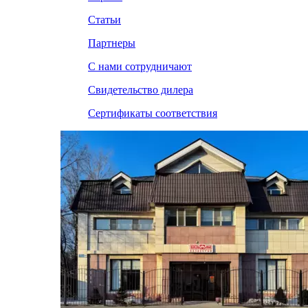
Статьи
Партнеры
С нами сотрудничают
Свидетельство дилера
Сертификаты соответствия