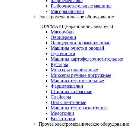
Фаршемешалка
Рыбоочистительные машины
Мясорыхлители
Электромеханическое оборудование
ТОРГМАШ (Барановичи, Беларусь)
Мясорубки
Овощерезки
Овощерезки промышленные
Машины очистки овощей
Лукочистки
Машины картофелеочистительные
Куттеры
Миксеры планетарные
Миксеры ручные погружные
Машины тестомесильные
Фаршемешалки
Шприцы колбасные
Слайсеры
Пилы ленточные
Машины тестораскаточные
Медогонки
Воскотопки
Прочее электромеханическое оборудование