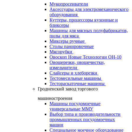
Мукопросеиватели
Аксессуары для электромеханического
оборудования
Куттеры, процессоры кухонные и
бликсеры
Машины для мясных полуфабрикатов,
пилы для мяса
Миксеры ручные
Столы панировочные
Мясорубки
Овоскоп Новые Технологии ОН-10
Овощерезки, овощечистки,
измельчители
Слайсеры и хлеборезки
Тестомесильные машины
Тестораскаточные машины
Гродненский завод торгового
машиностроения
Машины посудомоечные
универсальные ММУ
Выбор типа и производительности
промышленных посудомоечных
машин
Специальное моечное оборудование