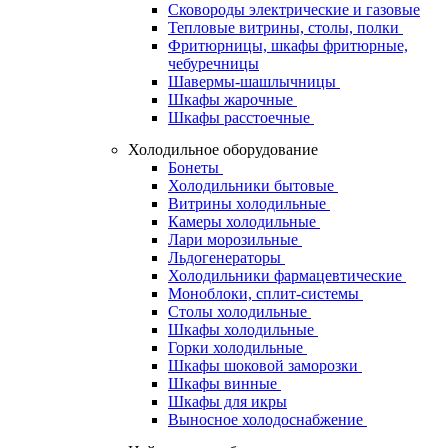
Сковороды электрические и газовые
Тепловые витрины, столы, полки
Фритюрницы, шкафы фритюрные,
чебуречницы
Шавермы-шашлычницы
Шкафы жарочные
Шкафы расстоечные
Холодильное оборудование
Бонеты
Холодильники бытовые
Витрины холодильные
Камеры холодильные
Лари морозильные
Льдогенераторы
Холодильники фармацевтические
Моноблоки, сплит-системы
Столы холодильные
Шкафы холодильные
Горки холодильные
Шкафы шоковой заморозки
Шкафы винные
Шкафы для икры
Выносное холодоснабжение