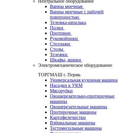
Нейтральное оборудование
Ванны моечные
Ванны моечные с рабочей
поверхностью
Тележка-шпилька
Полки
Противни
Рукомойники
Стеллажи
Столы
Тележки
Шкафы, ящики
Электромеханическое оборудование
ТОРГМАШ г. Пермь
Универсальная кухонная машина
Насадки к УКМ
Мясорубки
Овощерезательно-протирочные
машины
Овощерезательные машины
Протирочные машины
Картофелечистки
Взбивальные машины
Тестомесильные машины