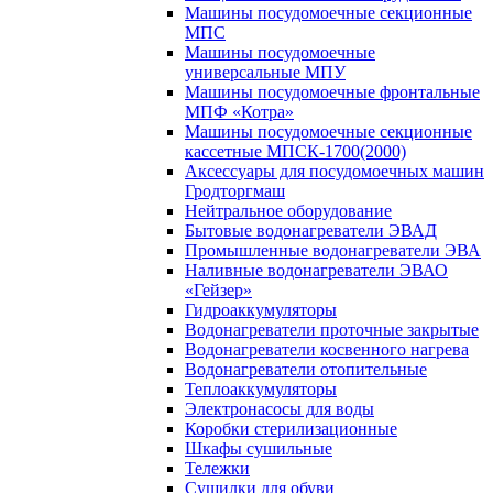
Машины посудомоечные секционные
МПС
Машины посудомоечные
универсальные МПУ
Машины посудомоечные фронтальные
МПФ «Котра»
Машины посудомоечные секционные
кассетные МПСК-1700(2000)
Аксессуары для посудомоечных машин
Гродторгмаш
Нейтральное оборудование
Бытовые водонагреватели ЭВАД
Промышленные водонагреватели ЭВА
Наливные водонагреватели ЭВАО
«Гейзер»
Гидроаккумуляторы
Водонагреватели проточные закрытые
Водонагреватели косвенного нагрева
Водонагреватели отопительные
Теплоаккумуляторы
Электронасосы для воды
Коробки стерилизационные
Шкафы сушильные
Тележки
Сушилки для обуви