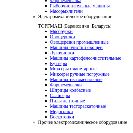
Фаршемешалка
Рыбоочистительные машины
Мясорыхлители
Электромеханическое оборудование
ТОРГМАШ (Барановичи, Беларусь)
Мясорубки
Овощерезки
Овощерезки промышленные
Машины очистки овощей
Лукочистки
Машины картофелеочистительные
Куттеры
Миксеры планетарные
Миксеры ручные погружные
Машины тестомесильные
Фаршемешалки
Шприцы колбасные
Слайсеры
Пилы ленточные
Машины тестораскаточные
Медогонки
Воскотопки
Прочее электромеханическое оборудование