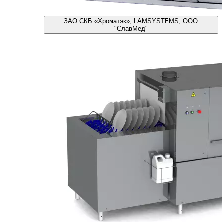
ЗАО СКБ «Хроматэк», LAMSYSTEMS, ООО
"СлавМед"