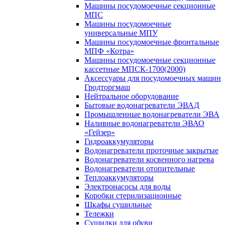
Машины посудомоечные секционные
МПС
Машины посудомоечные
универсальные МПУ
Машины посудомоечные фронтальные
МПФ «Котра»
Машины посудомоечные секционные
кассетные МПСК-1700(2000)
Аксессуары для посудомоечных машин
Гродторгмаш
Нейтральное оборудование
Бытовые водонагреватели ЭВАД
Промышленные водонагреватели ЭВА
Наливные водонагреватели ЭВАО
«Гейзер»
Гидроаккумуляторы
Водонагреватели проточные закрытые
Водонагреватели косвенного нагрева
Водонагреватели отопительные
Теплоаккумуляторы
Электронасосы для воды
Коробки стерилизационные
Шкафы сушильные
Тележки
Сушилки для обуви