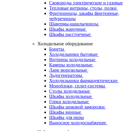
Сковороды электрические и газовые
Тепловые витрины, столы, полки
Фритюрницы, шкафы фритюрные,
чебуречницы
Шавермы-шашлычницы
Шкафы жарочные
Шкафы расстоечные
Холодильное оборудование
Бонеты
Холодильники бытовые
Витрины холодильные
Камеры холодильные
Лари морозильные
Льдогенераторы
Холодильники фармацевтические
Моноблоки, сплит-системы
Столы холодильные
Шкафы холодильные
Горки холодильные
Шкафы шоковой заморозки
Шкафы винные
Шкафы для икры
Выносное холодоснабжение