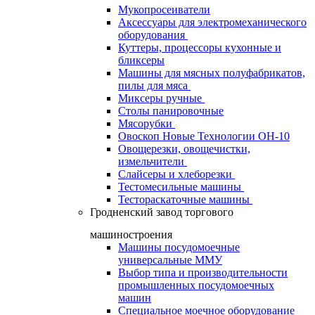
Мукопросеиватели
Аксессуары для электромеханического
оборудования
Куттеры, процессоры кухонные и
бликсеры
Машины для мясных полуфабрикатов,
пилы для мяса
Миксеры ручные
Столы панировочные
Мясорубки
Овоскоп Новые Технологии ОН-10
Овощерезки, овощечистки,
измельчители
Слайсеры и хлеборезки
Тестомесильные машины
Тестораскаточные машины
Гродненский завод торгового
машиностроения
Машины посудомоечные
универсальные ММУ
Выбор типа и производительности
промышленных посудомоечных
машин
Специальное моечное оборудование