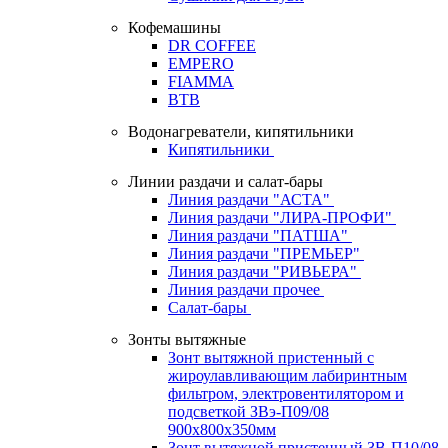
Кофемашины
DR COFFEE
EMPERO
FIAMMA
BTB
Водонагреватели, кипятильники
Кипятильники
Линии раздачи и салат-бары
Линия раздачи "АСТА"
Линия раздачи "ЛИРА-ПРОФИ"
Линия раздачи "ПАТША"
Линия раздачи "ПРЕМЬЕР"
Линия раздачи "РИВЬЕРА"
Линия раздачи прочее
Салат-бары
Зонты вытяжные
Зонт вытяжной пристенный с
жироулавливающим лабиринтным
фильтром, электровентилятором и
подсветкой ЗВэ-П09/08
900х800х350мм
Зонт вытяжной пристенный ЗВ-П10/08