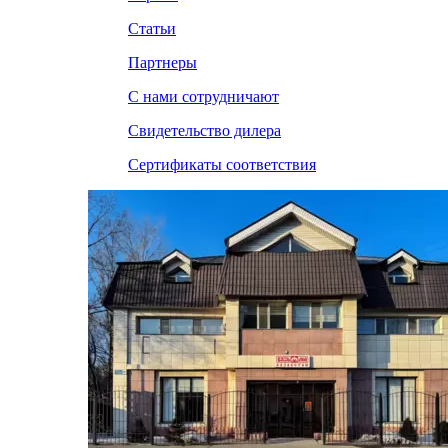
Статьи
Партнеры
С нами сотрудничают
Свидетельство дилера
Сертификаты соответствия