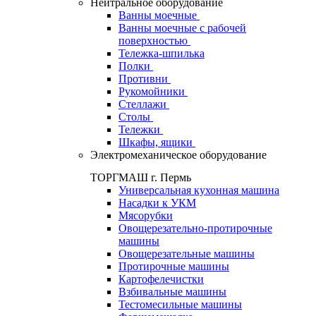
Нейтральное оборудование
Ванны моечные
Ванны моечные с рабочей
поверхностью
Тележка-шпилька
Полки
Противни
Рукомойники
Стеллажи
Столы
Тележки
Шкафы, ящики
Электромеханическое оборудование
ТОРГМАШ г. Пермь
Универсальная кухонная машина
Насадки к УКМ
Мясорубки
Овощерезательно-протирочные
машины
Овощерезательные машины
Протирочные машины
Картофелечистки
Взбивальные машины
Тестомесильные машины