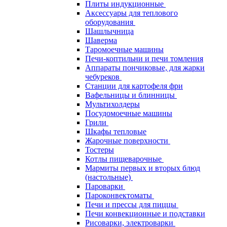
Плиты индукционные
Аксессуары для теплового
оборудования
Шашлычница
Шаверма
Таромоечные машины
Печи-коптильни и печи томления
Аппараты пончиковые, для жарки
чебуреков
Станции для картофеля фри
Вафельницы и блинницы
Мультихолдеры
Посудомоечные машины
Грили
Шкафы тепловые
Жарочные поверхности
Тостеры
Котлы пищеварочные
Мармиты первых и вторых блюд
(настольные)
Пароварки
Пароконвектоматы
Печи и прессы для пиццы
Печи конвекционные и подставки
Рисоварки, электроварки