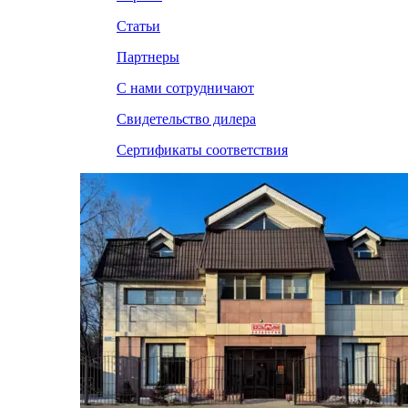
Статьи
Партнеры
С нами сотрудничают
Свидетельство дилера
Сертификаты соответствия