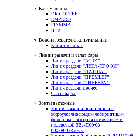
Кофемашины
DR COFFEE
EMPERO
FIAMMA
BTB
Водонагреватели, кипятильники
Кипятильники
Линии раздачи и салат-бары
Линия раздачи "АСТА"
Линия раздачи "ЛИРА-ПРОФИ"
Линия раздачи "ПАТША"
Линия раздачи "ПРЕМЬЕР"
Линия раздачи "РИВЬЕРА"
Линия раздачи прочее
Салат-бары
Зонты вытяжные
Зонт вытяжной пристенный с
жироулавливающим лабиринтным
фильтром, электровентилятором и
подсветкой ЗВэ-П09/08
900х800х350мм
Зонт вытяжной пристенный ЗВ-П10/08