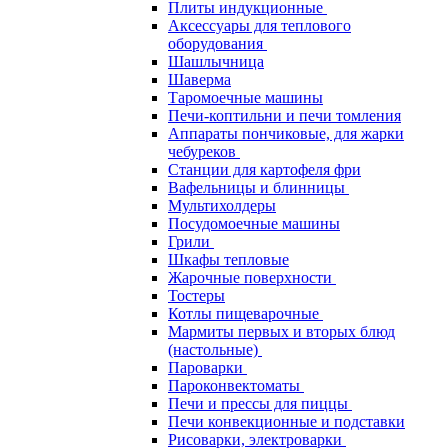
Плиты индукционные
Аксессуары для теплового
оборудования
Шашлычница
Шаверма
Таромоечные машины
Печи-коптильни и печи томления
Аппараты пончиковые, для жарки
чебуреков
Станции для картофеля фри
Вафельницы и блинницы
Мультихолдеры
Посудомоечные машины
Грили
Шкафы тепловые
Жарочные поверхности
Тостеры
Котлы пищеварочные
Мармиты первых и вторых блюд
(настольные)
Пароварки
Пароконвектоматы
Печи и прессы для пиццы
Печи конвекционные и подставки
Рисоварки, электроварки