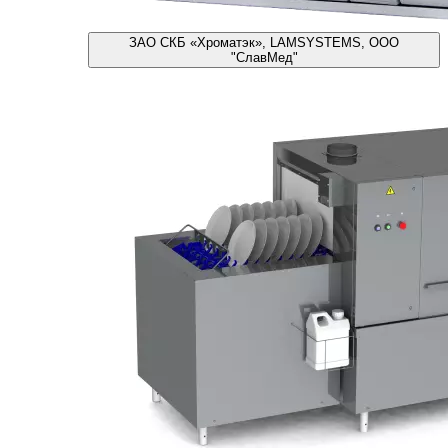
ЗАО СКБ «Хроматэк», LAMSYSTEMS, ООО
"СлавМед"