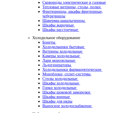
Сковороды электрические и газовые
Тепловые витрины, столы, полки
Фритюрницы, шкафы фритюрные,
чебуречницы
Шавермы-шашлычницы
Шкафы жарочные
Шкафы расстоечные
Холодильное оборудование
Бонеты
Холодильники бытовые
Витрины холодильные
Камеры холодильные
Лари морозильные
Льдогенераторы
Холодильники фармацевтические
Моноблоки, сплит-системы
Столы холодильные
Шкафы холодильные
Горки холодильные
Шкафы шоковой заморозки
Шкафы винные
Шкафы для икры
Выносное холодоснабжение