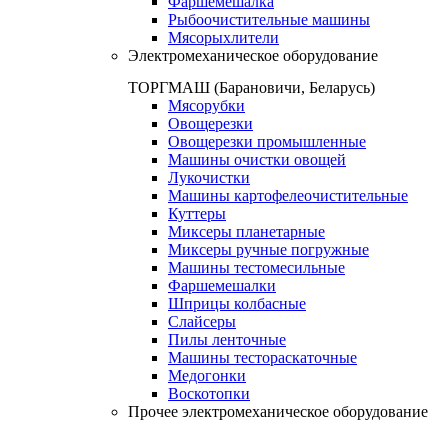
Фаршемешалка
Рыбоочистительные машины
Мясорыхлители
Электромеханическое оборудование
ТОРГМАШ (Барановичи, Беларусь)
Мясорубки
Овощерезки
Овощерезки промышленные
Машины очистки овощей
Лукочистки
Машины картофелеочистительные
Куттеры
Миксеры планетарные
Миксеры ручные погружные
Машины тестомесильные
Фаршемешалки
Шприцы колбасные
Слайсеры
Пилы ленточные
Машины тестораскаточные
Медогонки
Воскотопки
Прочее электромеханическое оборудование