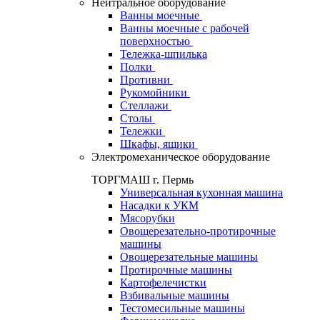
Нейтральное оборудование
Ванны моечные
Ванны моечные с рабочей
поверхностью
Тележка-шпилька
Полки
Противни
Рукомойники
Стеллажи
Столы
Тележки
Шкафы, ящики
Электромеханическое оборудование
ТОРГМАШ г. Пермь
Универсальная кухонная машина
Насадки к УКМ
Мясорубки
Овощерезательно-протирочные
машины
Овощерезательные машины
Протирочные машины
Картофелечистки
Взбивальные машины
Тестомесильные машины