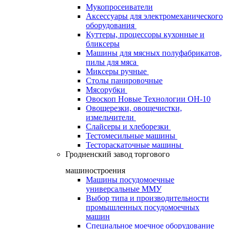
Мукопросеиватели
Аксессуары для электромеханического
оборудования
Куттеры, процессоры кухонные и
бликсеры
Машины для мясных полуфабрикатов,
пилы для мяса
Миксеры ручные
Столы панировочные
Мясорубки
Овоскоп Новые Технологии ОН-10
Овощерезки, овощечистки,
измельчители
Слайсеры и хлеборезки
Тестомесильные машины
Тестораскаточные машины
Гродненский завод торгового
машиностроения
Машины посудомоечные
универсальные ММУ
Выбор типа и производительности
промышленных посудомоечных
машин
Специальное моечное оборудование