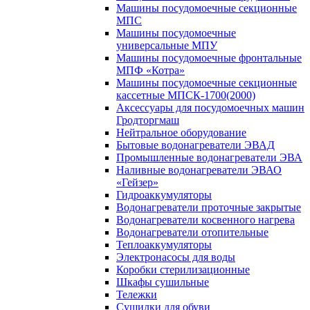
Машины посудомоечные секционные
МПС
Машины посудомоечные
универсальные МПУ
Машины посудомоечные фронтальные
МПФ «Котра»
Машины посудомоечные секционные
кассетные МПСК-1700(2000)
Аксессуары для посудомоечных машин
Гродторгмаш
Нейтральное оборудование
Бытовые водонагреватели ЭВАД
Промышленные водонагреватели ЭВА
Наливные водонагреватели ЭВАО
«Гейзер»
Гидроаккумуляторы
Водонагреватели проточные закрытые
Водонагреватели косвенного нагрева
Водонагреватели отопительные
Теплоаккумуляторы
Электронасосы для воды
Коробки стерилизационные
Шкафы сушильные
Тележки
Сушилки для обуви