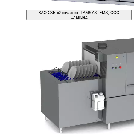
ЗАО СКБ «Хроматэк», LAMSYSTEMS, ООО
"СлавМед"