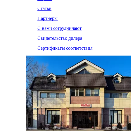
Статьи
Партнеры
С нами сотрудничают
Свидетельство дилера
Сертификаты соответствия