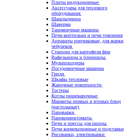
Плиты индукционные
Аксессуары для теплового
оборудования
Шашлычница
Шаверма
Таромоечные машины
Печи-коптильни и печи томления
Аппараты пончиковые, для жарки
чебуреков
Станции для картофеля фри
Вафельницы и блинницы
Мультихолдеры
Посудомоечные машины
Грили
Шкафы тепловые
Жарочные поверхности
Тостеры
Котлы пищеварочные
Мармиты первых и вторых блюд
(настольные)
Пароварки
Пароконвектоматы
Печи и прессы для пиццы
Печи конвекционные и подставки
Рисоварки, электроварки