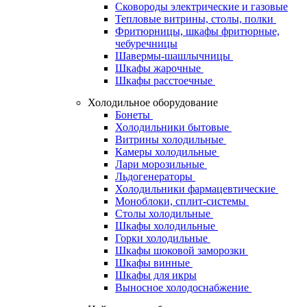
Сковороды электрические и газовые
Тепловые витрины, столы, полки
Фритюрницы, шкафы фритюрные,
чебуречницы
Шавермы-шашлычницы
Шкафы жарочные
Шкафы расстоечные
Холодильное оборудование
Бонеты
Холодильники бытовые
Витрины холодильные
Камеры холодильные
Лари морозильные
Льдогенераторы
Холодильники фармацевтические
Моноблоки, сплит-системы
Столы холодильные
Шкафы холодильные
Горки холодильные
Шкафы шоковой заморозки
Шкафы винные
Шкафы для икры
Выносное холодоснабжение