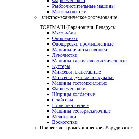
Фаршемешалка
Рыбоочистительные машины
Мясорыхлители
Электромеханическое оборудование
ТОРГМАШ (Барановичи, Беларусь)
Мясорубки
Овощерезки
Овощерезки промышленные
Машины очистки овощей
Лукочистки
Машины картофелеочистительные
Куттеры
Миксеры планетарные
Миксеры ручные погружные
Машины тестомесильные
Фаршемешалки
Шприцы колбасные
Слайсеры
Пилы ленточные
Машины тестораскаточные
Медогонки
Воскотопки
Прочее электромеханическое оборудование