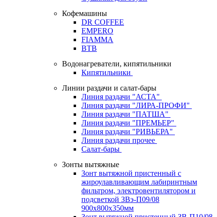
Кофемашины
DR COFFEE
EMPERO
FIAMMA
BTB
Водонагреватели, кипятильники
Кипятильники
Линии раздачи и салат-бары
Линия раздачи "АСТА"
Линия раздачи "ЛИРА-ПРОФИ"
Линия раздачи "ПАТША"
Линия раздачи "ПРЕМЬЕР"
Линия раздачи "РИВЬЕРА"
Линия раздачи прочее
Салат-бары
Зонты вытяжные
Зонт вытяжной пристенный с
жироулавливающим лабиринтным
фильтром, электровентилятором и
подсветкой ЗВэ-П09/08
900х800х350мм
Зонт вытяжной пристенный ЗВ-П10/08