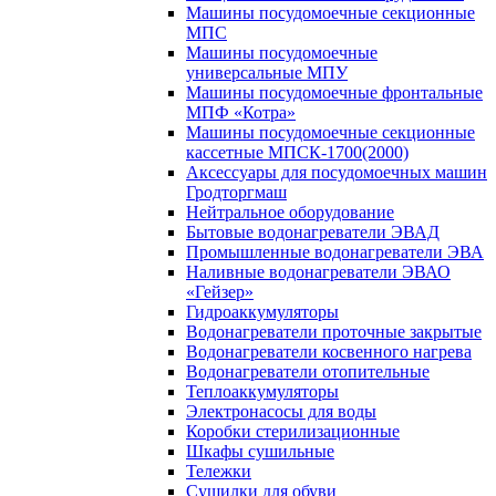
Машины посудомоечные секционные
МПС
Машины посудомоечные
универсальные МПУ
Машины посудомоечные фронтальные
МПФ «Котра»
Машины посудомоечные секционные
кассетные МПСК-1700(2000)
Аксессуары для посудомоечных машин
Гродторгмаш
Нейтральное оборудование
Бытовые водонагреватели ЭВАД
Промышленные водонагреватели ЭВА
Наливные водонагреватели ЭВАО
«Гейзер»
Гидроаккумуляторы
Водонагреватели проточные закрытые
Водонагреватели косвенного нагрева
Водонагреватели отопительные
Теплоаккумуляторы
Электронасосы для воды
Коробки стерилизационные
Шкафы сушильные
Тележки
Сушилки для обуви