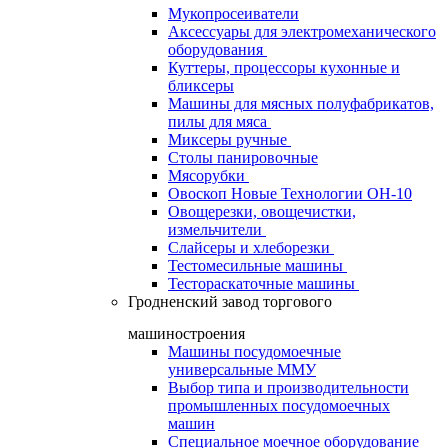
Мукопросеиватели
Аксессуары для электромеханического
оборудования
Куттеры, процессоры кухонные и
бликсеры
Машины для мясных полуфабрикатов,
пилы для мяса
Миксеры ручные
Столы панировочные
Мясорубки
Овоскоп Новые Технологии ОН-10
Овощерезки, овощечистки,
измельчители
Слайсеры и хлеборезки
Тестомесильные машины
Тестораскаточные машины
Гродненский завод торгового
машиностроения
Машины посудомоечные
универсальные ММУ
Выбор типа и производительности
промышленных посудомоечных
машин
Специальное моечное оборудование