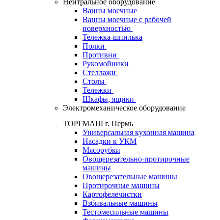
Нейтральное оборудование
Ванны моечные
Ванны моечные с рабочей
поверхностью
Тележка-шпилька
Полки
Противни
Рукомойники
Стеллажи
Столы
Тележки
Шкафы, ящики
Электромеханическое оборудование
ТОРГМАШ г. Пермь
Универсальная кухонная машина
Насадки к УКМ
Мясорубки
Овощерезательно-протирочные
машины
Овощерезательные машины
Протирочные машины
Картофелечистки
Взбивальные машины
Тестомесильные машины