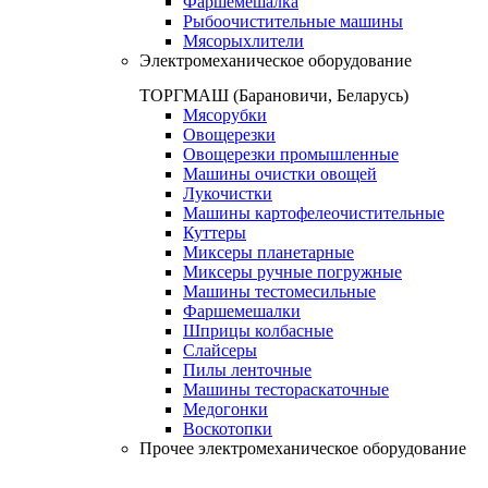
Фаршемешалка
Рыбоочистительные машины
Мясорыхлители
Электромеханическое оборудование
ТОРГМАШ (Барановичи, Беларусь)
Мясорубки
Овощерезки
Овощерезки промышленные
Машины очистки овощей
Лукочистки
Машины картофелеочистительные
Куттеры
Миксеры планетарные
Миксеры ручные погружные
Машины тестомесильные
Фаршемешалки
Шприцы колбасные
Слайсеры
Пилы ленточные
Машины тестораскаточные
Медогонки
Воскотопки
Прочее электромеханическое оборудование