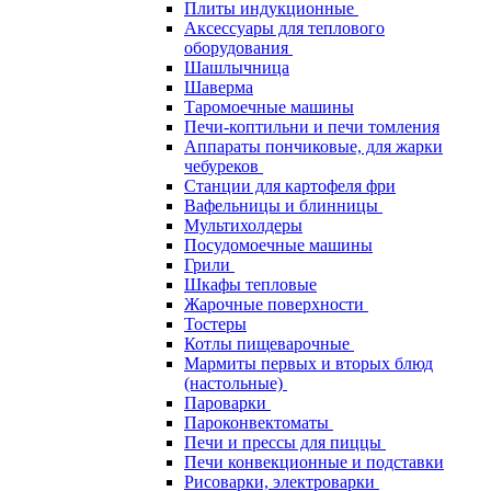
Плиты индукционные
Аксессуары для теплового
оборудования
Шашлычница
Шаверма
Таромоечные машины
Печи-коптильни и печи томления
Аппараты пончиковые, для жарки
чебуреков
Станции для картофеля фри
Вафельницы и блинницы
Мультихолдеры
Посудомоечные машины
Грили
Шкафы тепловые
Жарочные поверхности
Тостеры
Котлы пищеварочные
Мармиты первых и вторых блюд
(настольные)
Пароварки
Пароконвектоматы
Печи и прессы для пиццы
Печи конвекционные и подставки
Рисоварки, электроварки