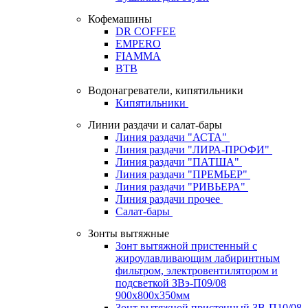
Кофемашины
DR COFFEE
EMPERO
FIAMMA
BTB
Водонагреватели, кипятильники
Кипятильники
Линии раздачи и салат-бары
Линия раздачи "АСТА"
Линия раздачи "ЛИРА-ПРОФИ"
Линия раздачи "ПАТША"
Линия раздачи "ПРЕМЬЕР"
Линия раздачи "РИВЬЕРА"
Линия раздачи прочее
Салат-бары
Зонты вытяжные
Зонт вытяжной пристенный с
жироулавливающим лабиринтным
фильтром, электровентилятором и
подсветкой ЗВэ-П09/08
900х800х350мм
Зонт вытяжной пристенный ЗВ-П10/08