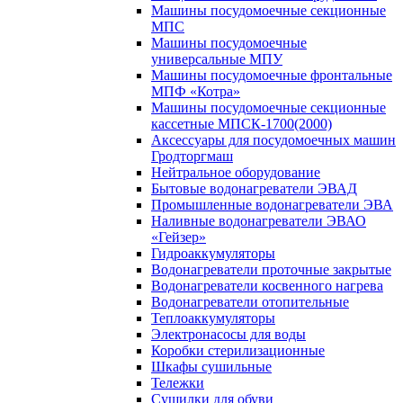
Машины посудомоечные секционные
МПС
Машины посудомоечные
универсальные МПУ
Машины посудомоечные фронтальные
МПФ «Котра»
Машины посудомоечные секционные
кассетные МПСК-1700(2000)
Аксессуары для посудомоечных машин
Гродторгмаш
Нейтральное оборудование
Бытовые водонагреватели ЭВАД
Промышленные водонагреватели ЭВА
Наливные водонагреватели ЭВАО
«Гейзер»
Гидроаккумуляторы
Водонагреватели проточные закрытые
Водонагреватели косвенного нагрева
Водонагреватели отопительные
Теплоаккумуляторы
Электронасосы для воды
Коробки стерилизационные
Шкафы сушильные
Тележки
Сушилки для обуви