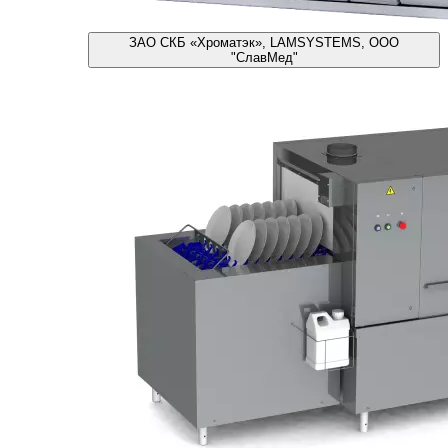
ЗАО СКБ «Хроматэк», LAMSYSTEMS, ООО
"СлавМед"