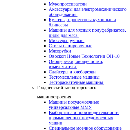
Мукопросеиватели
Аксессуары для электромеханического
оборудования
Куттеры, процессоры кухонные и
бликсеры
Машины для мясных полуфабрикатов,
пилы для мяса
Миксеры ручные
Столы панировочные
Мясорубки
Овоскоп Новые Технологии ОН-10
Овощерезки, овощечистки,
измельчители
Слайсеры и хлеборезки
Тестомесильные машины
Тестораскаточные машины
Гродненский завод торгового
машиностроения
Машины посудомоечные
универсальные ММУ
Выбор типа и производительности
промышленных посудомоечных
машин
Специальное моечное оборудование