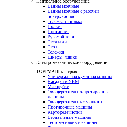
Нейтральное оборудование
Ванны моечные
Ванны моечные с рабочей
поверхностью
Тележка-шпилька
Полки
Противни
Рукомойники
Стеллажи
Столы
Тележки
Шкафы, ящики
Электромеханическое оборудование
ТОРГМАШ г. Пермь
Универсальная кухонная машина
Насадки к УКМ
Мясорубки
Овощерезательно-протирочные
машины
Овощерезательные машины
Протирочные машины
Картофелечистки
Взбивальные машины
Тестомесильные машины