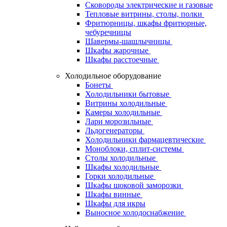
Сковороды электрические и газовые
Тепловые витрины, столы, полки
Фритюрницы, шкафы фритюрные,
чебуречницы
Шавермы-шашлычницы
Шкафы жарочные
Шкафы расстоечные
Холодильное оборудование
Бонеты
Холодильники бытовые
Витрины холодильные
Камеры холодильные
Лари морозильные
Льдогенераторы
Холодильники фармацевтические
Моноблоки, сплит-системы
Столы холодильные
Шкафы холодильные
Горки холодильные
Шкафы шоковой заморозки
Шкафы винные
Шкафы для икры
Выносное холодоснабжение