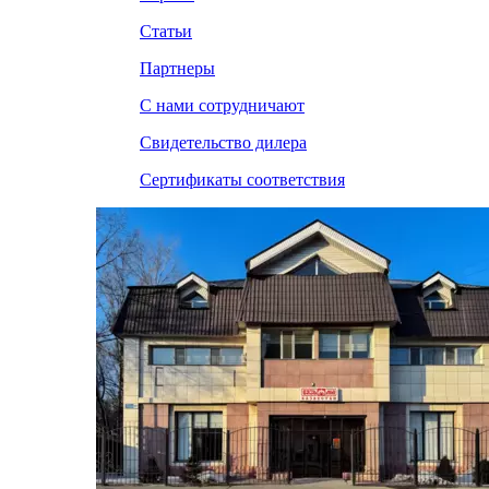
Статьи
Партнеры
С нами сотрудничают
Свидетельство дилера
Сертификаты соответствия