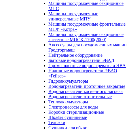
Машины посудомоечные секционные
МПС
Машины посудомоечные
универсальные МПУ
Машины посудомоечные фронтальные
МПФ «Котра»
Машины посудомоечные секционные
кассетные МПСК-1700(2000)
Аксессуары для посудомоечных машин
Гродторгмаш
Нейтральное оборудование
Бытовые водонагреватели ЭВАД
Промышленные водонагреватели ЭВА
Наливные водонагреватели ЭВАО
«Гейзер»
Гидроаккумуляторы
Водонагреватели проточные закрытые
Водонагреватели косвенного нагрева
Водонагреватели отопительные
Теплоаккумуляторы
Электронасосы для воды
Коробки стерилизационные
Шкафы сушильные
Тележки
Сушилки для обуви