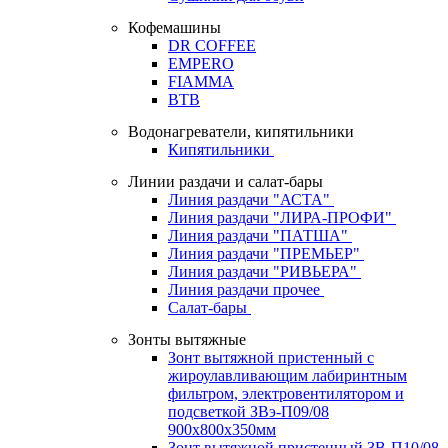
Кофемашины
DR COFFEE
EMPERO
FIAMMA
BTB
Водонагреватели, кипятильники
Кипятильники
Линии раздачи и салат-бары
Линия раздачи "АСТА"
Линия раздачи "ЛИРА-ПРОФИ"
Линия раздачи "ПАТША"
Линия раздачи "ПРЕМЬЕР"
Линия раздачи "РИВЬЕРА"
Линия раздачи прочее
Салат-бары
Зонты вытяжные
Зонт вытяжной пристенный с
жироулавливающим лабиринтным
фильтром, электровентилятором и
подсветкой ЗВэ-П09/08
900х800х350мм
Зонт вытяжной пристенный ЗВ-П10/08