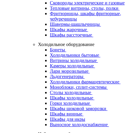
Сковороды электрические и газовые
Тепловые витрины, столы, полки
Фритюрницы, шкафы фритюрные,
чебуречницы
Шавермы-шашлычницы
Шкафы жарочные
Шкафы расстоечные
Холодильное оборудование
Бонеты
Холодильники бытовые
Витрины холодильные
Камеры холодильные
Лари морозильные
Льдогенераторы
Холодильники фармацевтические
Моноблоки, сплит-системы
Столы холодильные
Шкафы холодильные
Горки холодильные
Шкафы шоковой заморозки
Шкафы винные
Шкафы для икры
Выносное холодоснабжение