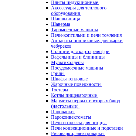
Плиты индукционные
Аксессуары для теплового
оборудования
Шашлычница
Шаверма
Таромоечные машины
Печи-коптильни и печи томления
Аппараты пончиковые, для жарки
чебуреков
Станции для картофеля фри
Вафельницы и блинницы
Мультихолдеры
Посудомоечные машины
Грили
Шкафы тепловые
Жарочные поверхности
Тостеры
Котлы пищеварочные
Мармиты первых и вторых блюд
(настольные)
Пароварки
Пароконвектоматы
Печи и прессы для пиццы
Печи конвекционные и подставки
Рисоварки, электроварки