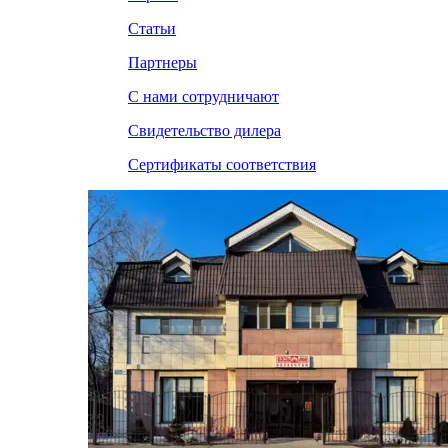
Статьи
Партнеры
С нами сотрудничают
Свидетельство дилера
Сертификаты соответствия