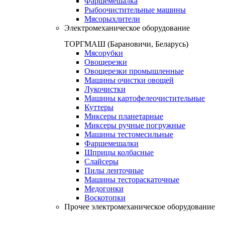
Фаршемешалка
Рыбоочистительные машины
Мясорыхлители
Электромеханическое оборудование
ТОРГМАШ (Барановичи, Беларусь)
Мясорубки
Овощерезки
Овощерезки промышленные
Машины очистки овощей
Лукочистки
Машины картофелеочистительные
Куттеры
Миксеры планетарные
Миксеры ручные погружные
Машины тестомесильные
Фаршемешалки
Шприцы колбасные
Слайсеры
Пилы ленточные
Машины тестораскаточные
Медогонки
Воскотопки
Прочее электромеханическое оборудование