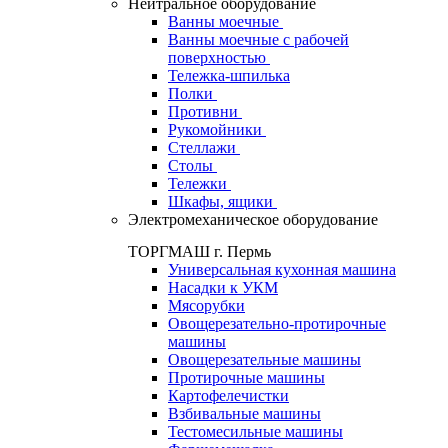
Нейтральное оборудование
Ванны моечные
Ванны моечные с рабочей
поверхностью
Тележка-шпилька
Полки
Противни
Рукомойники
Стеллажи
Столы
Тележки
Шкафы, ящики
Электромеханическое оборудование
ТОРГМАШ г. Пермь
Универсальная кухонная машина
Насадки к УКМ
Мясорубки
Овощерезательно-протирочные
машины
Овощерезательные машины
Протирочные машины
Картофелечистки
Взбивальные машины
Тестомесильные машины