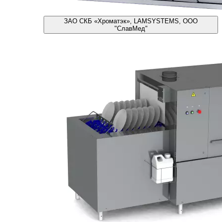
ЗАО СКБ «Хроматэк», LAMSYSTEMS, ООО
"СлавМед"