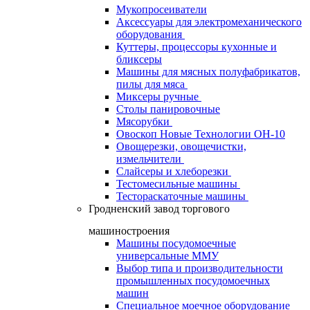
Мукопросеиватели
Аксессуары для электромеханического
оборудования
Куттеры, процессоры кухонные и
бликсеры
Машины для мясных полуфабрикатов,
пилы для мяса
Миксеры ручные
Столы панировочные
Мясорубки
Овоскоп Новые Технологии ОН-10
Овощерезки, овощечистки,
измельчители
Слайсеры и хлеборезки
Тестомесильные машины
Тестораскаточные машины
Гродненский завод торгового
машиностроения
Машины посудомоечные
универсальные ММУ
Выбор типа и производительности
промышленных посудомоечных
машин
Специальное моечное оборудование