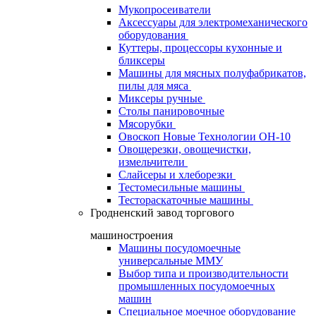
Мукопросеиватели
Аксессуары для электромеханического
оборудования
Куттеры, процессоры кухонные и
бликсеры
Машины для мясных полуфабрикатов,
пилы для мяса
Миксеры ручные
Столы панировочные
Мясорубки
Овоскоп Новые Технологии ОН-10
Овощерезки, овощечистки,
измельчители
Слайсеры и хлеборезки
Тестомесильные машины
Тестораскаточные машины
Гродненский завод торгового
машиностроения
Машины посудомоечные
универсальные ММУ
Выбор типа и производительности
промышленных посудомоечных
машин
Специальное моечное оборудование