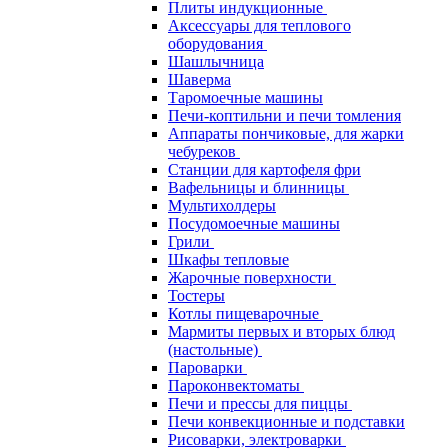
Плиты индукционные
Аксессуары для теплового
оборудования
Шашлычница
Шаверма
Таромоечные машины
Печи-коптильни и печи томления
Аппараты пончиковые, для жарки
чебуреков
Станции для картофеля фри
Вафельницы и блинницы
Мультихолдеры
Посудомоечные машины
Грили
Шкафы тепловые
Жарочные поверхности
Тостеры
Котлы пищеварочные
Мармиты первых и вторых блюд
(настольные)
Пароварки
Пароконвектоматы
Печи и прессы для пиццы
Печи конвекционные и подставки
Рисоварки, электроварки