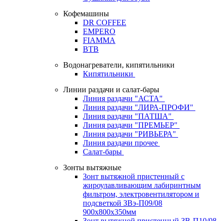
Кофемашины
DR COFFEE
EMPERO
FIAMMA
BTB
Водонагреватели, кипятильники
Кипятильники
Линии раздачи и салат-бары
Линия раздачи "АСТА"
Линия раздачи "ЛИРА-ПРОФИ"
Линия раздачи "ПАТША"
Линия раздачи "ПРЕМЬЕР"
Линия раздачи "РИВЬЕРА"
Линия раздачи прочее
Салат-бары
Зонты вытяжные
Зонт вытяжной пристенный с
жироулавливающим лабиринтным
фильтром, электровентилятором и
подсветкой ЗВэ-П09/08
900х800х350мм
Зонт вытяжной пристенный ЗВ-П10/08