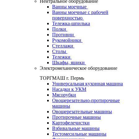
Нейтральное оборудование
Ванны моечные
Ванны моечные с рабочей
поверхностью
Тележка-шпилька
Полки
Противни
Рукомойники
Стеллажи
Столы
Тележки
Шкафы, ящики
Электромеханическое оборудование
ТОРГМАШ г. Пермь
Универсальная кухонная машина
Насадки к УКМ
Мясорубки
Овощерезательно-протирочные
машины
Овощерезательные машины
Протирочные машины
Картофелечистки
Взбивальные машины
Тестомесильные машины