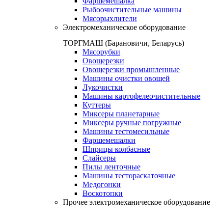
Фаршемешалка
Рыбоочистительные машины
Мясорыхлители
Электромеханическое оборудование
ТОРГМАШ (Барановичи, Беларусь)
Мясорубки
Овощерезки
Овощерезки промышленные
Машины очистки овощей
Лукочистки
Машины картофелеочистительные
Куттеры
Миксеры планетарные
Миксеры ручные погружные
Машины тестомесильные
Фаршемешалки
Шприцы колбасные
Слайсеры
Пилы ленточные
Машины тестораскаточные
Медогонки
Воскотопки
Прочее электромеханическое оборудование