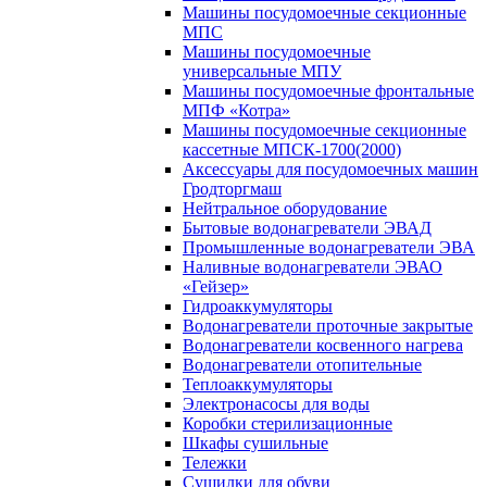
Машины посудомоечные секционные
МПС
Машины посудомоечные
универсальные МПУ
Машины посудомоечные фронтальные
МПФ «Котра»
Машины посудомоечные секционные
кассетные МПСК-1700(2000)
Аксессуары для посудомоечных машин
Гродторгмаш
Нейтральное оборудование
Бытовые водонагреватели ЭВАД
Промышленные водонагреватели ЭВА
Наливные водонагреватели ЭВАО
«Гейзер»
Гидроаккумуляторы
Водонагреватели проточные закрытые
Водонагреватели косвенного нагрева
Водонагреватели отопительные
Теплоаккумуляторы
Электронасосы для воды
Коробки стерилизационные
Шкафы сушильные
Тележки
Сушилки для обуви