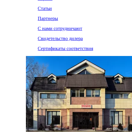
Статьи
Партнеры
С нами сотрудничают
Свидетельство дилера
Сертификаты соответствия