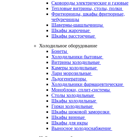
Сковороды электрические и газовые
Тепловые витрины, столы, полки
Фритюрницы, шкафы фритюрные,
чебуречницы
Шавермы-шашлычницы
Шкафы жарочные
Шкафы расстоечные
Холодильное оборудование
Бонеты
Холодильники бытовые
Витрины холодильные
Камеры холодильные
Лари морозильные
Льдогенераторы
Холодильники фармацевтические
Моноблоки, сплит-системы
Столы холодильные
Шкафы холодильные
Горки холодильные
Шкафы шоковой заморозки
Шкафы винные
Шкафы для икры
Выносное холодоснабжение