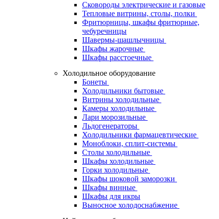
Сковороды электрические и газовые
Тепловые витрины, столы, полки
Фритюрницы, шкафы фритюрные,
чебуречницы
Шавермы-шашлычницы
Шкафы жарочные
Шкафы расстоечные
Холодильное оборудование
Бонеты
Холодильники бытовые
Витрины холодильные
Камеры холодильные
Лари морозильные
Льдогенераторы
Холодильники фармацевтические
Моноблоки, сплит-системы
Столы холодильные
Шкафы холодильные
Горки холодильные
Шкафы шоковой заморозки
Шкафы винные
Шкафы для икры
Выносное холодоснабжение