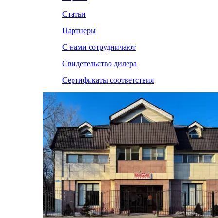
Статьи
Партнеры
С нами сотрудничают
Свидетельство дилера
Сертификаты соответствия