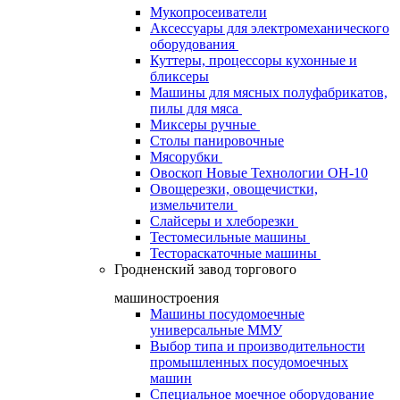
Мукопросеиватели
Аксессуары для электромеханического
оборудования
Куттеры, процессоры кухонные и
бликсеры
Машины для мясных полуфабрикатов,
пилы для мяса
Миксеры ручные
Столы панировочные
Мясорубки
Овоскоп Новые Технологии ОН-10
Овощерезки, овощечистки,
измельчители
Слайсеры и хлеборезки
Тестомесильные машины
Тестораскаточные машины
Гродненский завод торгового
машиностроения
Машины посудомоечные
универсальные ММУ
Выбор типа и производительности
промышленных посудомоечных
машин
Специальное моечное оборудование