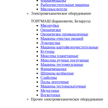
Фаршемешалка
Рыбоочистительные машины
Мясорыхлители
Электромеханическое оборудование
ТОРГМАШ (Барановичи, Беларусь)
Мясорубки
Овощерезки
Овощерезки промышленные
Машины очистки овощей
Лукочистки
Машины картофелеочистительные
Куттеры
Миксеры планетарные
Миксеры ручные погружные
Машины тестомесильные
Фаршемешалки
Шприцы колбасные
Слайсеры
Пилы ленточные
Машины тестораскаточные
Медогонки
Воскотопки
Прочее электромеханическое оборудование