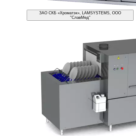
ЗАО СКБ «Хроматэк», LAMSYSTEMS, ООО
"СлавМед"