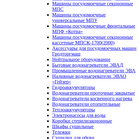
Машины посудомоечные секционные
МПС
Машины посудомоечные
универсальные МПУ
Машины посудомоечные фронтальные
МПФ «Котра»
Машины посудомоечные секционные
кассетные МПСК-1700(2000)
Аксессуары для посудомоечных машин
Гродторгмаш
Нейтральное оборудование
Бытовые водонагреватели ЭВАД
Промышленные водонагреватели ЭВА
Наливные водонагреватели ЭВАО
«Гейзер»
Гидроаккумуляторы
Водонагреватели проточные закрытые
Водонагреватели косвенного нагрева
Водонагреватели отопительные
Теплоаккумуляторы
Электронасосы для воды
Коробки стерилизационные
Шкафы сушильные
Тележки
Сушилки для обуви