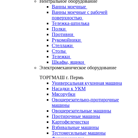
Нейтральное оборудование
Ванны моечные
Ванны моечные с рабочей
поверхностью
Тележка-шпилька
Полки
Противни
Рукомойники
Стеллажи
Столы
Тележки
Шкафы, ящики
Электромеханическое оборудование
ТОРГМАШ г. Пермь
Универсальная кухонная машина
Насадки к УКМ
Мясорубки
Овощерезательно-протирочные
машины
Овощерезательные машины
Протирочные машины
Картофелечистки
Взбивальные машины
Тестомесильные машины