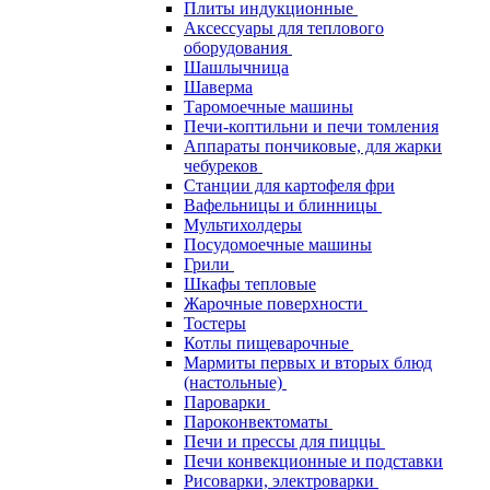
Плиты индукционные
Аксессуары для теплового
оборудования
Шашлычница
Шаверма
Таромоечные машины
Печи-коптильни и печи томления
Аппараты пончиковые, для жарки
чебуреков
Станции для картофеля фри
Вафельницы и блинницы
Мультихолдеры
Посудомоечные машины
Грили
Шкафы тепловые
Жарочные поверхности
Тостеры
Котлы пищеварочные
Мармиты первых и вторых блюд
(настольные)
Пароварки
Пароконвектоматы
Печи и прессы для пиццы
Печи конвекционные и подставки
Рисоварки, электроварки