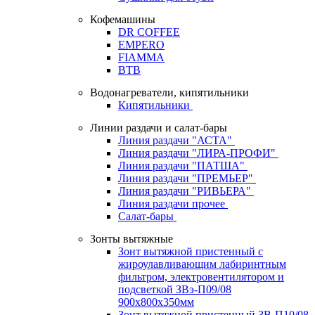
Кофемашины
DR COFFEE
EMPERO
FIAMMA
BTB
Водонагреватели, кипятильники
Кипятильники
Линии раздачи и салат-бары
Линия раздачи "АСТА"
Линия раздачи "ЛИРА-ПРОФИ"
Линия раздачи "ПАТША"
Линия раздачи "ПРЕМЬЕР"
Линия раздачи "РИВЬЕРА"
Линия раздачи прочее
Салат-бары
Зонты вытяжные
Зонт вытяжной пристенный с
жироулавливающим лабиринтным
фильтром, электровентилятором и
подсветкой ЗВэ-П09/08
900х800х350мм
Зонт вытяжной пристенный ЗВ-П10/08