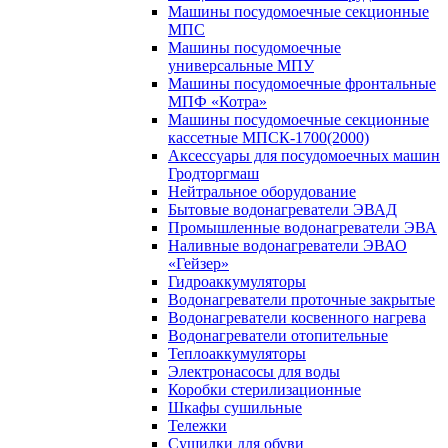
Машины посудомоечные секционные
МПС
Машины посудомоечные
универсальные МПУ
Машины посудомоечные фронтальные
МПФ «Котра»
Машины посудомоечные секционные
кассетные МПСК-1700(2000)
Аксессуары для посудомоечных машин
Гродторгмаш
Нейтральное оборудование
Бытовые водонагреватели ЭВАД
Промышленные водонагреватели ЭВА
Наливные водонагреватели ЭВАО
«Гейзер»
Гидроаккумуляторы
Водонагреватели проточные закрытые
Водонагреватели косвенного нагрева
Водонагреватели отопительные
Теплоаккумуляторы
Электронасосы для воды
Коробки стерилизационные
Шкафы сушильные
Тележки
Сушилки для обуви