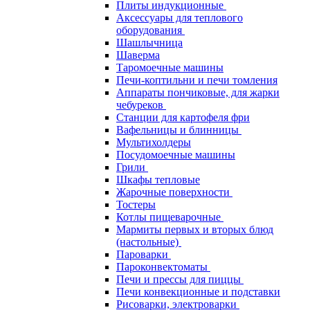
Плиты индукционные
Аксессуары для теплового
оборудования
Шашлычница
Шаверма
Таромоечные машины
Печи-коптильни и печи томления
Аппараты пончиковые, для жарки
чебуреков
Станции для картофеля фри
Вафельницы и блинницы
Мультихолдеры
Посудомоечные машины
Грили
Шкафы тепловые
Жарочные поверхности
Тостеры
Котлы пищеварочные
Мармиты первых и вторых блюд
(настольные)
Пароварки
Пароконвектоматы
Печи и прессы для пиццы
Печи конвекционные и подставки
Рисоварки, электроварки