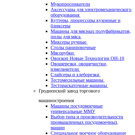
Мукопросеиватели
Аксессуары для электромеханического
оборудования
Куттеры, процессоры кухонные и
бликсеры
Машины для мясных полуфабрикатов,
пилы для мяса
Миксеры ручные
Столы панировочные
Мясорубки
Овоскоп Новые Технологии ОН-10
Овощерезки, овощечистки,
измельчители
Слайсеры и хлеборезки
Тестомесильные машины
Тестораскаточные машины
Гродненский завод торгового
машиностроения
Машины посудомоечные
универсальные ММУ
Выбор типа и производительности
промышленных посудомоечных
машин
Специальное моечное оборудование