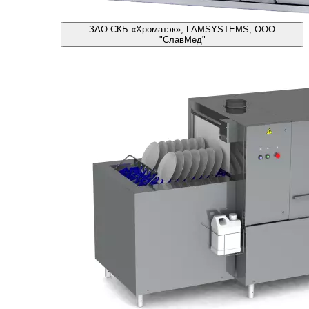
ЗАО СКБ «Хроматэк», LAMSYSTEMS, ООО
"СлавМед"