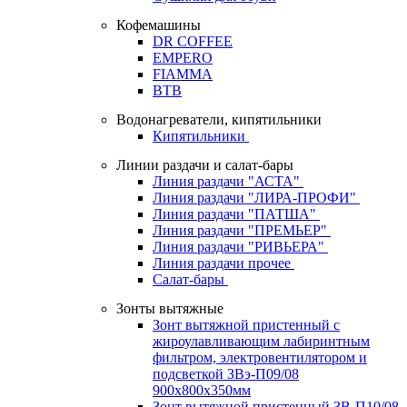
Кофемашины
DR COFFEE
EMPERO
FIAMMA
BTB
Водонагреватели, кипятильники
Кипятильники
Линии раздачи и салат-бары
Линия раздачи "АСТА"
Линия раздачи "ЛИРА-ПРОФИ"
Линия раздачи "ПАТША"
Линия раздачи "ПРЕМЬЕР"
Линия раздачи "РИВЬЕРА"
Линия раздачи прочее
Салат-бары
Зонты вытяжные
Зонт вытяжной пристенный с
жироулавливающим лабиринтным
фильтром, электровентилятором и
подсветкой ЗВэ-П09/08
900х800х350мм
Зонт вытяжной пристенный ЗВ-П10/08