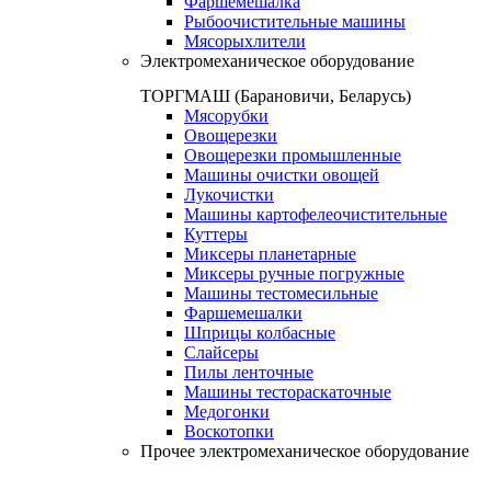
Фаршемешалка
Рыбоочистительные машины
Мясорыхлители
Электромеханическое оборудование
ТОРГМАШ (Барановичи, Беларусь)
Мясорубки
Овощерезки
Овощерезки промышленные
Машины очистки овощей
Лукочистки
Машины картофелеочистительные
Куттеры
Миксеры планетарные
Миксеры ручные погружные
Машины тестомесильные
Фаршемешалки
Шприцы колбасные
Слайсеры
Пилы ленточные
Машины тестораскаточные
Медогонки
Воскотопки
Прочее электромеханическое оборудование