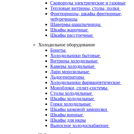
Сковороды электрические и газовые
Тепловые витрины, столы, полки
Фритюрницы, шкафы фритюрные,
чебуречницы
Шавермы-шашлычницы
Шкафы жарочные
Шкафы расстоечные
Холодильное оборудование
Бонеты
Холодильники бытовые
Витрины холодильные
Камеры холодильные
Лари морозильные
Льдогенераторы
Холодильники фармацевтические
Моноблоки, сплит-системы
Столы холодильные
Шкафы холодильные
Горки холодильные
Шкафы шоковой заморозки
Шкафы винные
Шкафы для икры
Выносное холодоснабжение