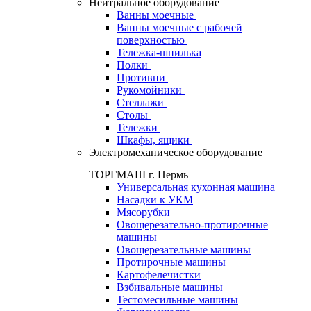
Нейтральное оборудование
Ванны моечные
Ванны моечные с рабочей
поверхностью
Тележка-шпилька
Полки
Противни
Рукомойники
Стеллажи
Столы
Тележки
Шкафы, ящики
Электромеханическое оборудование
ТОРГМАШ г. Пермь
Универсальная кухонная машина
Насадки к УКМ
Мясорубки
Овощерезательно-протирочные
машины
Овощерезательные машины
Протирочные машины
Картофелечистки
Взбивальные машины
Тестомесильные машины