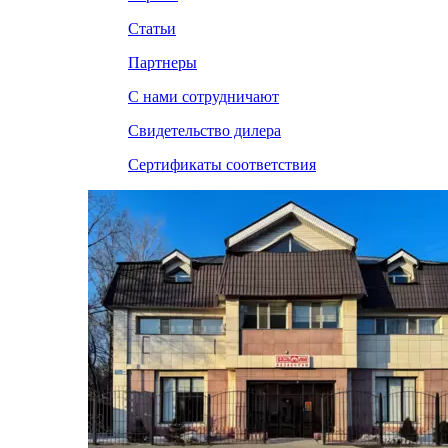
Статьи
Партнеры
С нами сотрудничают
Свидетельство дилера
Сертификаты соответствия