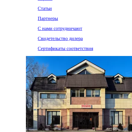
Статьи
Партнеры
С нами сотрудничают
Свидетельство дилера
Сертификаты соответствия