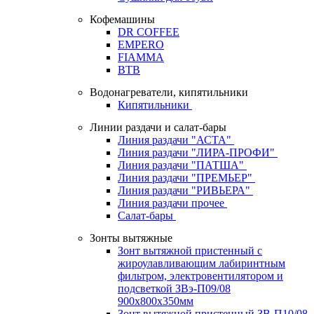
Кофемашины
DR COFFEE
EMPERO
FIAMMA
BTB
Водонагреватели, кипятильники
Кипятильники
Линии раздачи и салат-бары
Линия раздачи "АСТА"
Линия раздачи "ЛИРА-ПРОФИ"
Линия раздачи "ПАТША"
Линия раздачи "ПРЕМЬЕР"
Линия раздачи "РИВЬЕРА"
Линия раздачи прочее
Салат-бары
Зонты вытяжные
Зонт вытяжной пристенный с
жироулавливающим лабиринтным
фильтром, электровентилятором и
подсветкой ЗВэ-П09/08
900х800х350мм
Зонт вытяжной пристенный ЗВ-П10/08