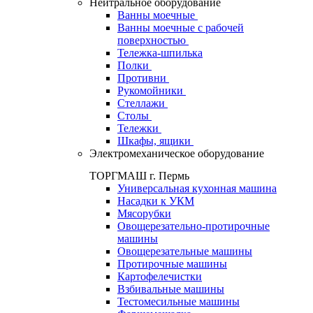
Нейтральное оборудование
Ванны моечные
Ванны моечные с рабочей
поверхностью
Тележка-шпилька
Полки
Противни
Рукомойники
Стеллажи
Столы
Тележки
Шкафы, ящики
Электромеханическое оборудование
ТОРГМАШ г. Пермь
Универсальная кухонная машина
Насадки к УКМ
Мясорубки
Овощерезательно-протирочные
машины
Овощерезательные машины
Протирочные машины
Картофелечистки
Взбивальные машины
Тестомесильные машины