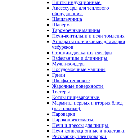
Плиты индукционные
Аксессуары для теплового
оборудования
Шашлычница
Шаверма
Таромоечные машины
Печи-коптильни и печи томления
Аппараты пончиковые, для жарки
чебуреков
Станции для картофеля фри
Вафельницы и блинницы
Мультихолдеры
Посудомоечные машины
Грили
Шкафы тепловые
Жарочные поверхности
Тостеры
Котлы пищеварочные
Мармиты первых и вторых блюд
(настольные)
Пароварки
Пароконвектоматы
Печи и прессы для пиццы
Печи конвекционные и подставки
Рисоварки, электроварки