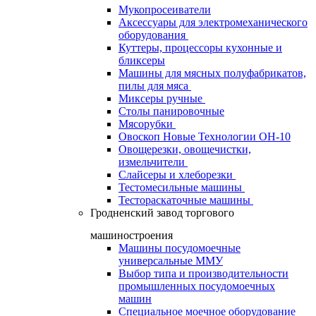
Мукопросеиватели
Аксессуары для электромеханического
оборудования
Куттеры, процессоры кухонные и
бликсеры
Машины для мясных полуфабрикатов,
пилы для мяса
Миксеры ручные
Столы панировочные
Мясорубки
Овоскоп Новые Технологии ОН-10
Овощерезки, овощечистки,
измельчители
Слайсеры и хлеборезки
Тестомесильные машины
Тестораскаточные машины
Гродненский завод торгового
машиностроения
Машины посудомоечные
универсальные ММУ
Выбор типа и производительности
промышленных посудомоечных
машин
Специальное моечное оборудование