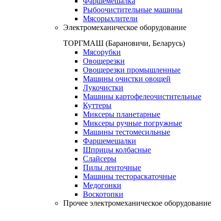
Фаршемешалка
Рыбоочистительные машины
Мясорыхлители
Электромеханическое оборудование
ТОРГМАШ (Барановичи, Беларусь)
Мясорубки
Овощерезки
Овощерезки промышленные
Машины очистки овощей
Лукочистки
Машины картофелеочистительные
Куттеры
Миксеры планетарные
Миксеры ручные погружные
Машины тестомесильные
Фаршемешалки
Шприцы колбасные
Слайсеры
Пилы ленточные
Машины тестораскаточные
Медогонки
Воскотопки
Прочее электромеханическое оборудование