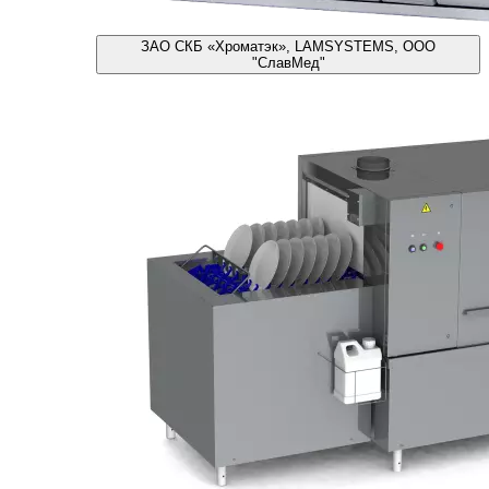
ЗАО СКБ «Хроматэк», LAMSYSTEMS, ООО
"СлавМед"