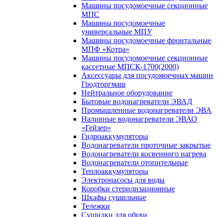
Машины посудомоечные секционные
МПС
Машины посудомоечные
универсальные МПУ
Машины посудомоечные фронтальные
МПФ «Котра»
Машины посудомоечные секционные
кассетные МПСК-1700(2000)
Аксессуары для посудомоечных машин
Гродторгмаш
Нейтральное оборудование
Бытовые водонагреватели ЭВАД
Промышленные водонагреватели ЭВА
Наливные водонагреватели ЭВАО
«Гейзер»
Гидроаккумуляторы
Водонагреватели проточные закрытые
Водонагреватели косвенного нагрева
Водонагреватели отопительные
Теплоаккумуляторы
Электронасосы для воды
Коробки стерилизационные
Шкафы сушильные
Тележки
Сушилки для обуви