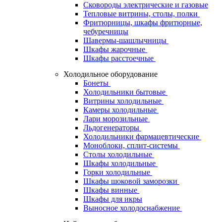
Сковороды электрические и газовые
Тепловые витрины, столы, полки
Фритюрницы, шкафы фритюрные,
чебуречницы
Шавермы-шашлычницы
Шкафы жарочные
Шкафы расстоечные
Холодильное оборудование
Бонеты
Холодильники бытовые
Витрины холодильные
Камеры холодильные
Лари морозильные
Льдогенераторы
Холодильники фармацевтические
Моноблоки, сплит-системы
Столы холодильные
Шкафы холодильные
Горки холодильные
Шкафы шоковой заморозки
Шкафы винные
Шкафы для икры
Выносное холодоснабжение