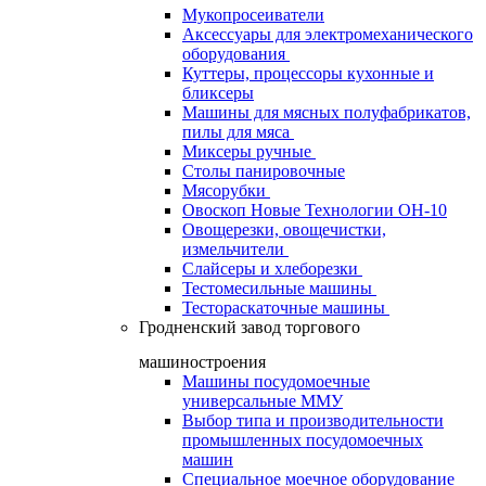
Мукопросеиватели
Аксессуары для электромеханического
оборудования
Куттеры, процессоры кухонные и
бликсеры
Машины для мясных полуфабрикатов,
пилы для мяса
Миксеры ручные
Столы панировочные
Мясорубки
Овоскоп Новые Технологии ОН-10
Овощерезки, овощечистки,
измельчители
Слайсеры и хлеборезки
Тестомесильные машины
Тестораскаточные машины
Гродненский завод торгового
машиностроения
Машины посудомоечные
универсальные ММУ
Выбор типа и производительности
промышленных посудомоечных
машин
Специальное моечное оборудование