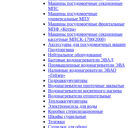
Машины посудомоечные секционные
МПС
Машины посудомоечные
универсальные МПУ
Машины посудомоечные фронтальные
МПФ «Котра»
Машины посудомоечные секционные
кассетные МПСК-1700(2000)
Аксессуары для посудомоечных машин
Гродторгмаш
Нейтральное оборудование
Бытовые водонагреватели ЭВАД
Промышленные водонагреватели ЭВА
Наливные водонагреватели ЭВАО
«Гейзер»
Гидроаккумуляторы
Водонагреватели проточные закрытые
Водонагреватели косвенного нагрева
Водонагреватели отопительные
Теплоаккумуляторы
Электронасосы для воды
Коробки стерилизационные
Шкафы сушильные
Тележки
Сушилки для обуви