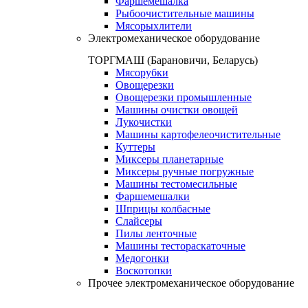
Фаршемешалка
Рыбоочистительные машины
Мясорыхлители
Электромеханическое оборудование
ТОРГМАШ (Барановичи, Беларусь)
Мясорубки
Овощерезки
Овощерезки промышленные
Машины очистки овощей
Лукочистки
Машины картофелеочистительные
Куттеры
Миксеры планетарные
Миксеры ручные погружные
Машины тестомесильные
Фаршемешалки
Шприцы колбасные
Слайсеры
Пилы ленточные
Машины тестораскаточные
Медогонки
Воскотопки
Прочее электромеханическое оборудование