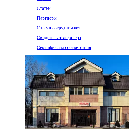
Статьи
Партнеры
С нами сотрудничают
Свидетельство дилера
Сертификаты соответствия