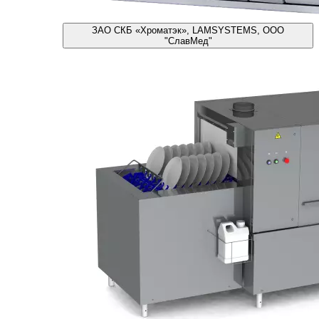
ЗАО СКБ «Хроматэк», LAMSYSTEMS, ООО
"СлавМед"