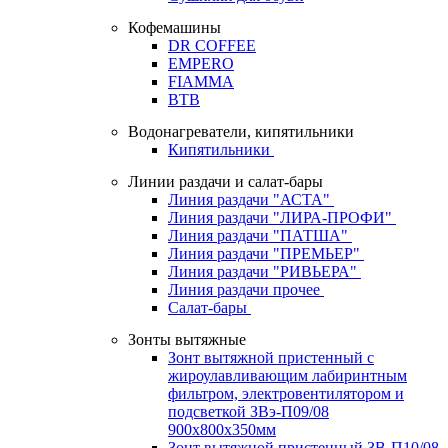
Кофемашины
DR COFFEE
EMPERO
FIAMMA
BTB
Водонагреватели, кипятильники
Кипятильники
Линии раздачи и салат-бары
Линия раздачи "АСТА"
Линия раздачи "ЛИРА-ПРОФИ"
Линия раздачи "ПАТША"
Линия раздачи "ПРЕМЬЕР"
Линия раздачи "РИВЬЕРА"
Линия раздачи прочее
Салат-бары
Зонты вытяжные
Зонт вытяжной пристенный с
жироулавливающим лабиринтным
фильтром, электровентилятором и
подсветкой ЗВэ-П09/08
900х800х350мм
Зонт вытяжной пристенный ЗВ-П10/08