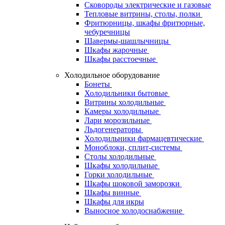
Сковороды электрические и газовые
Тепловые витрины, столы, полки
Фритюрницы, шкафы фритюрные,
чебуречницы
Шавермы-шашлычницы
Шкафы жарочные
Шкафы расстоечные
Холодильное оборудование
Бонеты
Холодильники бытовые
Витрины холодильные
Камеры холодильные
Лари морозильные
Льдогенераторы
Холодильники фармацевтические
Моноблоки, сплит-системы
Столы холодильные
Шкафы холодильные
Горки холодильные
Шкафы шоковой заморозки
Шкафы винные
Шкафы для икры
Выносное холодоснабжение