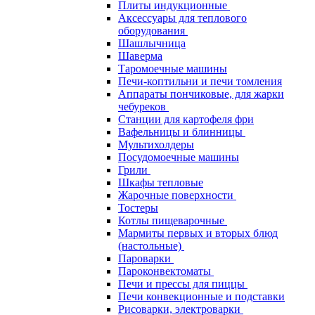
Плиты индукционные
Аксессуары для теплового
оборудования
Шашлычница
Шаверма
Таромоечные машины
Печи-коптильни и печи томления
Аппараты пончиковые, для жарки
чебуреков
Станции для картофеля фри
Вафельницы и блинницы
Мультихолдеры
Посудомоечные машины
Грили
Шкафы тепловые
Жарочные поверхности
Тостеры
Котлы пищеварочные
Мармиты первых и вторых блюд
(настольные)
Пароварки
Пароконвектоматы
Печи и прессы для пиццы
Печи конвекционные и подставки
Рисоварки, электроварки