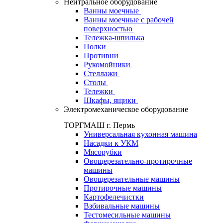
Нейтральное оборудование
Ванны моечные
Ванны моечные с рабочей
поверхностью
Тележка-шпилька
Полки
Противни
Рукомойники
Стеллажи
Столы
Тележки
Шкафы, ящики
Электромеханическое оборудование
ТОРГМАШ г. Пермь
Универсальная кухонная машина
Насадки к УКМ
Мясорубки
Овощерезательно-протирочные
машины
Овощерезательные машины
Протирочные машины
Картофелечистки
Взбивальные машины
Тестомесильные машины