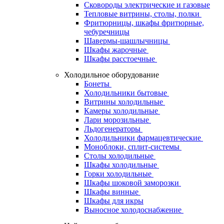
Сковороды электрические и газовые
Тепловые витрины, столы, полки
Фритюрницы, шкафы фритюрные,
чебуречницы
Шавермы-шашлычницы
Шкафы жарочные
Шкафы расстоечные
Холодильное оборудование
Бонеты
Холодильники бытовые
Витрины холодильные
Камеры холодильные
Лари морозильные
Льдогенераторы
Холодильники фармацевтические
Моноблоки, сплит-системы
Столы холодильные
Шкафы холодильные
Горки холодильные
Шкафы шоковой заморозки
Шкафы винные
Шкафы для икры
Выносное холодоснабжение