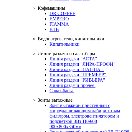
Кофемашины
DR COFFEE
EMPERO
FIAMMA
BTB
Водонагреватели, кипятильники
Кипятильники
Линии раздачи и салат-бары
Линия раздачи "АСТА"
Линия раздачи "ЛИРА-ПРОФИ"
Линия раздачи "ПАТША"
Линия раздачи "ПРЕМЬЕР"
Линия раздачи "РИВЬЕРА"
Линия раздачи прочее
Салат-бары
Зонты вытяжные
Зонт вытяжной пристенный с
жироулавливающим лабиринтным
фильтром, электровентилятором и
подсветкой ЗВэ-П09/08
900х800х350мм
Зонт вытяжной пристенный ЗВ-П10/08