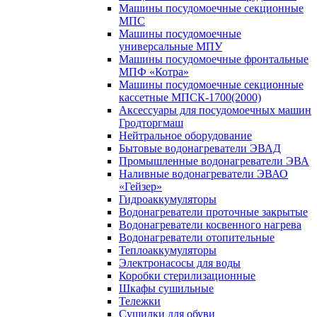
Машины посудомоечные секционные
МПС
Машины посудомоечные
универсальные МПУ
Машины посудомоечные фронтальные
МПФ «Котра»
Машины посудомоечные секционные
кассетные МПСК-1700(2000)
Аксессуары для посудомоечных машин
Гродторгмаш
Нейтральное оборудование
Бытовые водонагреватели ЭВАД
Промышленные водонагреватели ЭВА
Наливные водонагреватели ЭВАО
«Гейзер»
Гидроаккумуляторы
Водонагреватели проточные закрытые
Водонагреватели косвенного нагрева
Водонагреватели отопительные
Теплоаккумуляторы
Электронасосы для воды
Коробки стерилизационные
Шкафы сушильные
Тележки
Сушилки для обуви