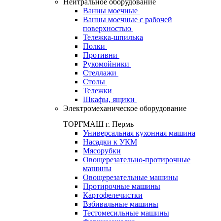
Нейтральное оборудование
Ванны моечные
Ванны моечные с рабочей
поверхностью
Тележка-шпилька
Полки
Противни
Рукомойники
Стеллажи
Столы
Тележки
Шкафы, ящики
Электромеханическое оборудование
ТОРГМАШ г. Пермь
Универсальная кухонная машина
Насадки к УКМ
Мясорубки
Овощерезательно-протирочные
машины
Овощерезательные машины
Протирочные машины
Картофелечистки
Взбивальные машины
Тестомесильные машины