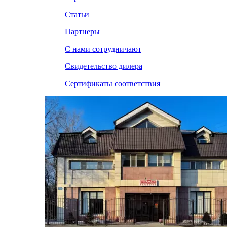
Статьи
Партнеры
С нами сотрудничают
Свидетельство дилера
Сертификаты соответствия