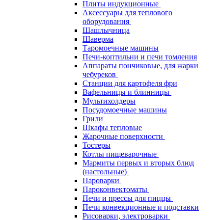
Плиты индукционные
Аксессуары для теплового
оборудования
Шашлычница
Шаверма
Таромоечные машины
Печи-коптильни и печи томления
Аппараты пончиковые, для жарки
чебуреков
Станции для картофеля фри
Вафельницы и блинницы
Мультихолдеры
Посудомоечные машины
Грили
Шкафы тепловые
Жарочные поверхности
Тостеры
Котлы пищеварочные
Мармиты первых и вторых блюд
(настольные)
Пароварки
Пароконвектоматы
Печи и прессы для пиццы
Печи конвекционные и подставки
Рисоварки, электроварки