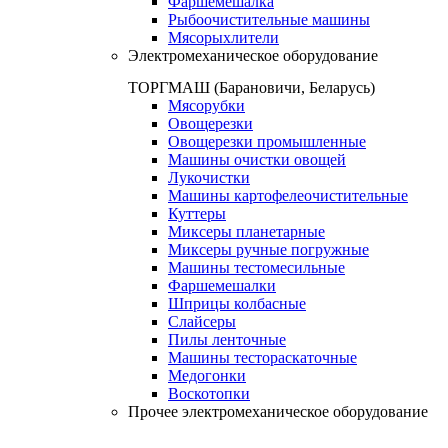
Фаршемешалка
Рыбоочистительные машины
Мясорыхлители
Электромеханическое оборудование
ТОРГМАШ (Барановичи, Беларусь)
Мясорубки
Овощерезки
Овощерезки промышленные
Машины очистки овощей
Лукочистки
Машины картофелеочистительные
Куттеры
Миксеры планетарные
Миксеры ручные погружные
Машины тестомесильные
Фаршемешалки
Шприцы колбасные
Слайсеры
Пилы ленточные
Машины тестораскаточные
Медогонки
Воскотопки
Прочее электромеханическое оборудование