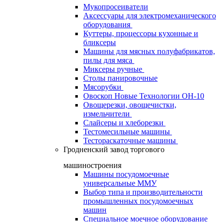
Мукопросеиватели
Аксессуары для электромеханического
оборудования
Куттеры, процессоры кухонные и
бликсеры
Машины для мясных полуфабрикатов,
пилы для мяса
Миксеры ручные
Столы панировочные
Мясорубки
Овоскоп Новые Технологии ОН-10
Овощерезки, овощечистки,
измельчители
Слайсеры и хлеборезки
Тестомесильные машины
Тестораскаточные машины
Гродненский завод торгового
машиностроения
Машины посудомоечные
универсальные ММУ
Выбор типа и производительности
промышленных посудомоечных
машин
Специальное моечное оборудование