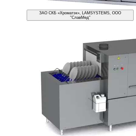
ЗАО СКБ «Хроматэк», LAMSYSTEMS, ООО
"СлавМед"