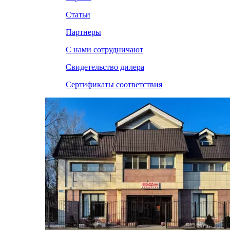
Статьи
Партнеры
С нами сотрудничают
Свидетельство дилера
Сертификаты соответствия