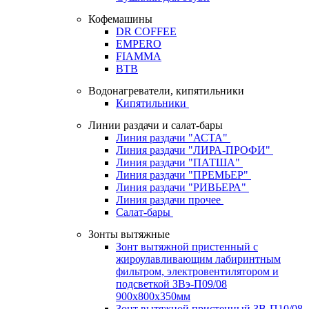
Кофемашины
DR COFFEE
EMPERO
FIAMMA
BTB
Водонагреватели, кипятильники
Кипятильники
Линии раздачи и салат-бары
Линия раздачи "АСТА"
Линия раздачи "ЛИРА-ПРОФИ"
Линия раздачи "ПАТША"
Линия раздачи "ПРЕМЬЕР"
Линия раздачи "РИВЬЕРА"
Линия раздачи прочее
Салат-бары
Зонты вытяжные
Зонт вытяжной пристенный с
жироулавливающим лабиринтным
фильтром, электровентилятором и
подсветкой ЗВэ-П09/08
900х800х350мм
Зонт вытяжной пристенный ЗВ-П10/08