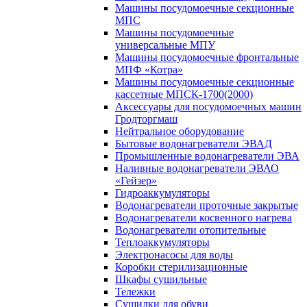
Машины посудомоечные секционные
МПС
Машины посудомоечные
универсальные МПУ
Машины посудомоечные фронтальные
МПФ «Котра»
Машины посудомоечные секционные
кассетные МПСК-1700(2000)
Аксессуары для посудомоечных машин
Гродторгмаш
Нейтральное оборудование
Бытовые водонагреватели ЭВАД
Промышленные водонагреватели ЭВА
Наливные водонагреватели ЭВАО
«Гейзер»
Гидроаккумуляторы
Водонагреватели проточные закрытые
Водонагреватели косвенного нагрева
Водонагреватели отопительные
Теплоаккумуляторы
Электронасосы для воды
Коробки стерилизационные
Шкафы сушильные
Тележки
Сушилки для обуви