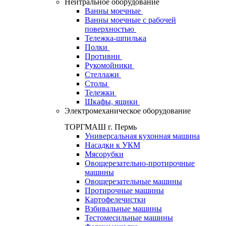
Нейтральное оборудование
Ванны моечные
Ванны моечные с рабочей
поверхностью
Тележка-шпилька
Полки
Противни
Рукомойники
Стеллажи
Столы
Тележки
Шкафы, ящики
Электромеханическое оборудование
ТОРГМАШ г. Пермь
Универсальная кухонная машина
Насадки к УКМ
Мясорубки
Овощерезательно-протирочные
машины
Овощерезательные машины
Протирочные машины
Картофелечистки
Взбивальные машины
Тестомесильные машины