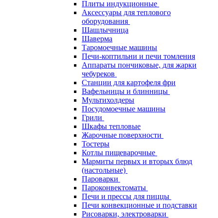
Плиты индукционные
Аксессуары для теплового
оборудования
Шашлычница
Шаверма
Таромоечные машины
Печи-коптильни и печи томления
Аппараты пончиковые, для жарки
чебуреков
Станции для картофеля фри
Вафельницы и блинницы
Мультихолдеры
Посудомоечные машины
Грили
Шкафы тепловые
Жарочные поверхности
Тостеры
Котлы пищеварочные
Мармиты первых и вторых блюд
(настольные)
Пароварки
Пароконвектоматы
Печи и прессы для пиццы
Печи конвекционные и подставки
Рисоварки, электроварки