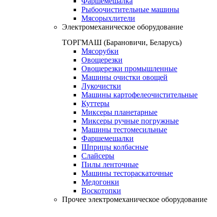
Фаршемешалка
Рыбоочистительные машины
Мясорыхлители
Электромеханическое оборудование
ТОРГМАШ (Барановичи, Беларусь)
Мясорубки
Овощерезки
Овощерезки промышленные
Машины очистки овощей
Лукочистки
Машины картофелеочистительные
Куттеры
Миксеры планетарные
Миксеры ручные погружные
Машины тестомесильные
Фаршемешалки
Шприцы колбасные
Слайсеры
Пилы ленточные
Машины тестораскаточные
Медогонки
Воскотопки
Прочее электромеханическое оборудование