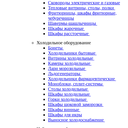
Сковороды электрические и газовые
Тепловые витрины, столы, полки
Фритюрницы, шкафы фритюрные,
чебуречницы
Шавермы-шашлычницы
Шкафы жарочные
Шкафы расстоечные
Холодильное оборудование
Бонеты
Холодильники бытовые
Витрины холодильные
Камеры холодильные
Лари морозильные
Льдогенераторы
Холодильники фармацевтические
Моноблоки, сплит-системы
Столы холодильные
Шкафы холодильные
Горки холодильные
Шкафы шоковой заморозки
Шкафы винные
Шкафы для икры
Выносное холодоснабжение