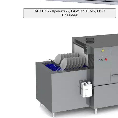
ЗАО СКБ «Хроматэк», LAMSYSTEMS, ООО
"СлавМед"