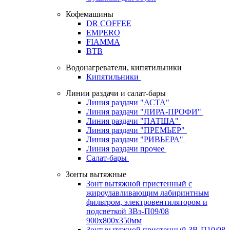
Кофемашины
DR COFFEE
EMPERO
FIAMMA
BTB
Водонагреватели, кипятильники
Кипятильники
Линии раздачи и салат-бары
Линия раздачи "АСТА"
Линия раздачи "ЛИРА-ПРОФИ"
Линия раздачи "ПАТША"
Линия раздачи "ПРЕМЬЕР"
Линия раздачи "РИВЬЕРА"
Линия раздачи прочее
Салат-бары
Зонты вытяжные
Зонт вытяжной пристенный с
жироулавливающим лабиринтным
фильтром, электровентилятором и
подсветкой ЗВэ-П09/08
900х800х350мм
Зонт вытяжной пристенный ЗВ-П10/08