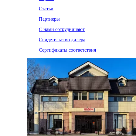
Статьи
Партнеры
С нами сотрудничают
Свидетельство дилера
Сертификаты соответствия