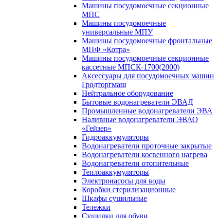
Машины посудомоечные секционные
МПС
Машины посудомоечные
универсальные МПУ
Машины посудомоечные фронтальные
МПФ «Котра»
Машины посудомоечные секционные
кассетные МПСК-1700(2000)
Аксессуары для посудомоечных машин
Гродторгмаш
Нейтральное оборудование
Бытовые водонагреватели ЭВАД
Промышленные водонагреватели ЭВА
Наливные водонагреватели ЭВАО
«Гейзер»
Гидроаккумуляторы
Водонагреватели проточные закрытые
Водонагреватели косвенного нагрева
Водонагреватели отопительные
Теплоаккумуляторы
Электронасосы для воды
Коробки стерилизационные
Шкафы сушильные
Тележки
Сушилки для обуви