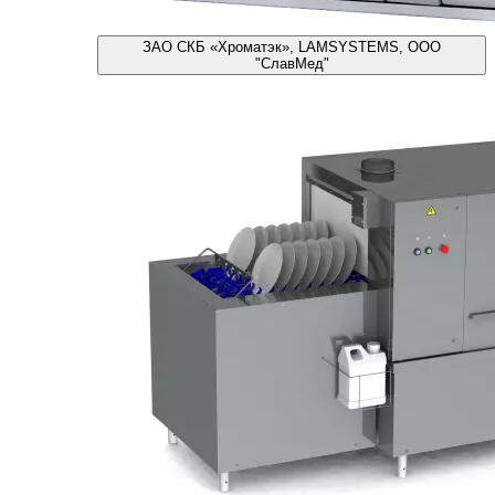
ЗАО СКБ «Хроматэк», LAMSYSTEMS, ООО
"СлавМед"