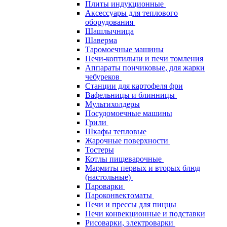
Плиты индукционные
Аксессуары для теплового
оборудования
Шашлычница
Шаверма
Таромоечные машины
Печи-коптильни и печи томления
Аппараты пончиковые, для жарки
чебуреков
Станции для картофеля фри
Вафельницы и блинницы
Мультихолдеры
Посудомоечные машины
Грили
Шкафы тепловые
Жарочные поверхности
Тостеры
Котлы пищеварочные
Мармиты первых и вторых блюд
(настольные)
Пароварки
Пароконвектоматы
Печи и прессы для пиццы
Печи конвекционные и подставки
Рисоварки, электроварки