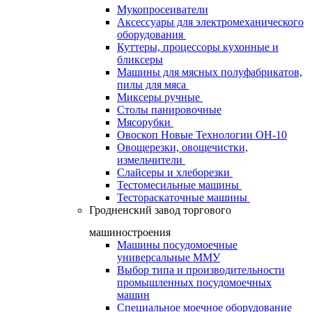
Мукопросеиватели
Аксессуары для электромеханического
оборудования
Куттеры, процессоры кухонные и
бликсеры
Машины для мясных полуфабрикатов,
пилы для мяса
Миксеры ручные
Столы панировочные
Мясорубки
Овоскоп Новые Технологии ОН-10
Овощерезки, овощечистки,
измельчители
Слайсеры и хлеборезки
Тестомесильные машины
Тестораскаточные машины
Гродненский завод торгового
машиностроения
Машины посудомоечные
универсальные ММУ
Выбор типа и производительности
промышленных посудомоечных
машин
Специальное моечное оборудование