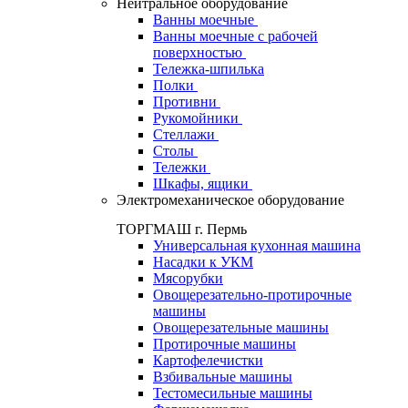
Нейтральное оборудование
Ванны моечные
Ванны моечные с рабочей
поверхностью
Тележка-шпилька
Полки
Противни
Рукомойники
Стеллажи
Столы
Тележки
Шкафы, ящики
Электромеханическое оборудование
ТОРГМАШ г. Пермь
Универсальная кухонная машина
Насадки к УКМ
Мясорубки
Овощерезательно-протирочные
машины
Овощерезательные машины
Протирочные машины
Картофелечистки
Взбивальные машины
Тестомесильные машины