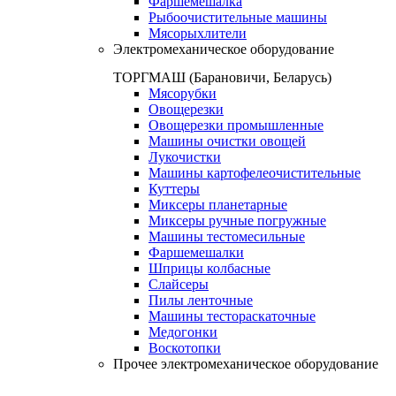
Фаршемешалка
Рыбоочистительные машины
Мясорыхлители
Электромеханическое оборудование
ТОРГМАШ (Барановичи, Беларусь)
Мясорубки
Овощерезки
Овощерезки промышленные
Машины очистки овощей
Лукочистки
Машины картофелеочистительные
Куттеры
Миксеры планетарные
Миксеры ручные погружные
Машины тестомесильные
Фаршемешалки
Шприцы колбасные
Слайсеры
Пилы ленточные
Машины тестораскаточные
Медогонки
Воскотопки
Прочее электромеханическое оборудование