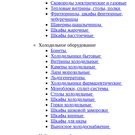
Сковороды электрические и газовые
Тепловые витрины, столы, полки
Фритюрницы, шкафы фритюрные,
чебуречницы
Шавермы-шашлычницы
Шкафы жарочные
Шкафы расстоечные
Холодильное оборудование
Бонеты
Холодильники бытовые
Витрины холодильные
Камеры холодильные
Лари морозильные
Льдогенераторы
Холодильники фармацевтические
Моноблоки, сплит-системы
Столы холодильные
Шкафы холодильные
Горки холодильные
Шкафы шоковой заморозки
Шкафы винные
Шкафы для икры
Выносное холодоснабжение