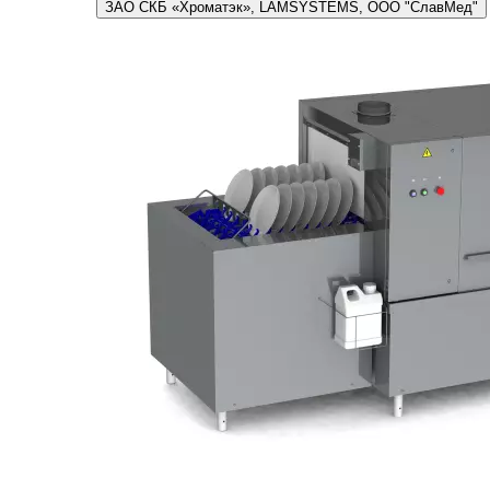
ЗАО СКБ «Хроматэк», LAMSYSTEMS, ООО "СлавМед"