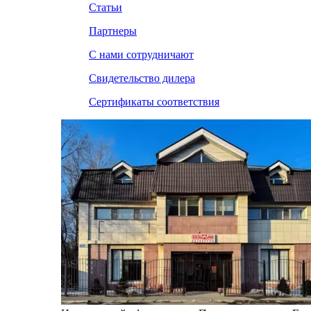
Статьи
Партнеры
С нами сотрудничают
Свидетельство дилера
Сертификаты соответствия