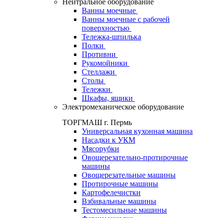
Нейтральное оборудование
Ванны моечные
Ванны моечные с рабочей
поверхностью
Тележка-шпилька
Полки
Противни
Рукомойники
Стеллажи
Столы
Тележки
Шкафы, ящики
Электромеханическое оборудование
ТОРГМАШ г. Пермь
Универсальная кухонная машина
Насадки к УКМ
Мясорубки
Овощерезательно-протирочные
машины
Овощерезательные машины
Протирочные машины
Картофелечистки
Взбивальные машины
Тестомесильные машины