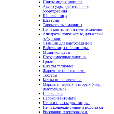
Плиты индукционные
Аксессуары для теплового
оборудования
Шашлычница
Шаверма
Таромоечные машины
Печи-коптильни и печи томления
Аппараты пончиковые, для жарки
чебуреков
Станции для картофеля фри
Вафельницы и блинницы
Мультихолдеры
Посудомоечные машины
Грили
Шкафы тепловые
Жарочные поверхности
Тостеры
Котлы пищеварочные
Мармиты первых и вторых блюд
(настольные)
Пароварки
Пароконвектоматы
Печи и прессы для пиццы
Печи конвекционные и подставки
Рисоварки, электроварки