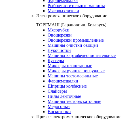
Фаршемешалка
Рыбоочистительные машины
Мясорыхлители
Электромеханическое оборудование
ТОРГМАШ (Барановичи, Беларусь)
Мясорубки
Овощерезки
Овощерезки промышленные
Машины очистки овощей
Лукочистки
Машины картофелеочистительные
Куттеры
Миксеры планетарные
Миксеры ручные погружные
Машины тестомесильные
Фаршемешалки
Шприцы колбасные
Слайсеры
Пилы ленточные
Машины тестораскаточные
Медогонки
Воскотопки
Прочее электромеханическое оборудование