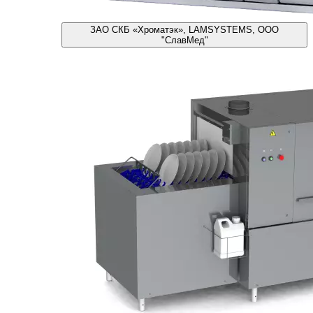
ЗАО СКБ «Хроматэк», LAMSYSTEMS, ООО
"СлавМед"