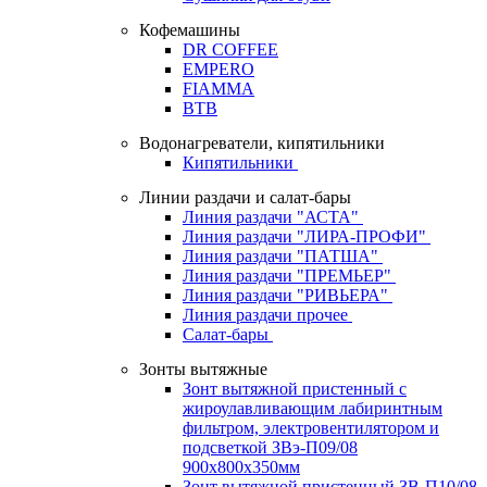
Кофемашины
DR COFFEE
EMPERO
FIAMMA
BTB
Водонагреватели, кипятильники
Кипятильники
Линии раздачи и салат-бары
Линия раздачи "АСТА"
Линия раздачи "ЛИРА-ПРОФИ"
Линия раздачи "ПАТША"
Линия раздачи "ПРЕМЬЕР"
Линия раздачи "РИВЬЕРА"
Линия раздачи прочее
Салат-бары
Зонты вытяжные
Зонт вытяжной пристенный с
жироулавливающим лабиринтным
фильтром, электровентилятором и
подсветкой ЗВэ-П09/08
900х800х350мм
Зонт вытяжной пристенный ЗВ-П10/08