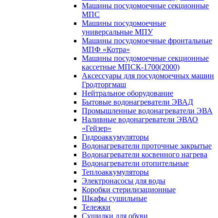
Машины посудомоечные секционные
МПС
Машины посудомоечные
универсальные МПУ
Машины посудомоечные фронтальные
МПФ «Котра»
Машины посудомоечные секционные
кассетные МПСК-1700(2000)
Аксессуары для посудомоечных машин
Гродторгмаш
Нейтральное оборудование
Бытовые водонагреватели ЭВАД
Промышленные водонагреватели ЭВА
Наливные водонагреватели ЭВАО
«Гейзер»
Гидроаккумуляторы
Водонагреватели проточные закрытые
Водонагреватели косвенного нагрева
Водонагреватели отопительные
Теплоаккумуляторы
Электронасосы для воды
Коробки стерилизационные
Шкафы сушильные
Тележки
Сушилки для обуви