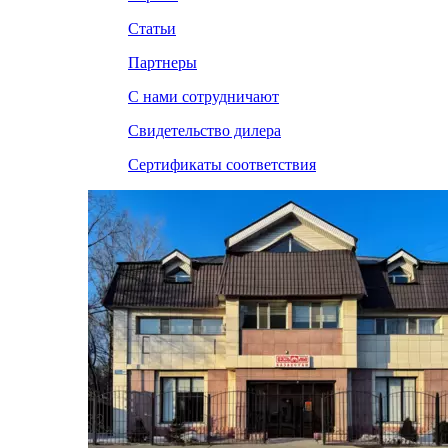
Статьи
Партнеры
С нами сотрудничают
Свидетельство дилера
Сертификаты соответствия