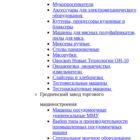
Мукопросеиватели
Аксессуары для электромеханического
оборудования
Куттеры, процессоры кухонные и
бликсеры
Машины для мясных полуфабрикатов,
пилы для мяса
Миксеры ручные
Столы панировочные
Мясорубки
Овоскоп Новые Технологии ОН-10
Овощерезки, овощечистки,
измельчители
Слайсеры и хлеборезки
Тестомесильные машины
Тестораскаточные машины
Гродненский завод торгового
машиностроения
Машины посудомоечные
универсальные ММУ
Выбор типа и производительности
промышленных посудомоечных
машин
Специальное моечное оборудование