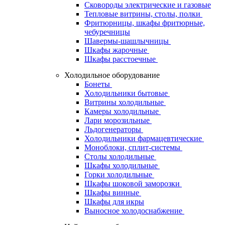
Сковороды электрические и газовые
Тепловые витрины, столы, полки
Фритюрницы, шкафы фритюрные,
чебуречницы
Шавермы-шашлычницы
Шкафы жарочные
Шкафы расстоечные
Холодильное оборудование
Бонеты
Холодильники бытовые
Витрины холодильные
Камеры холодильные
Лари морозильные
Льдогенераторы
Холодильники фармацевтические
Моноблоки, сплит-системы
Столы холодильные
Шкафы холодильные
Горки холодильные
Шкафы шоковой заморозки
Шкафы винные
Шкафы для икры
Выносное холодоснабжение