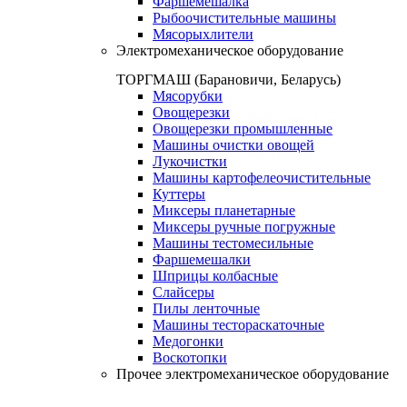
Фаршемешалка
Рыбоочистительные машины
Мясорыхлители
Электромеханическое оборудование
ТОРГМАШ (Барановичи, Беларусь)
Мясорубки
Овощерезки
Овощерезки промышленные
Машины очистки овощей
Лукочистки
Машины картофелеочистительные
Куттеры
Миксеры планетарные
Миксеры ручные погружные
Машины тестомесильные
Фаршемешалки
Шприцы колбасные
Слайсеры
Пилы ленточные
Машины тестораскаточные
Медогонки
Воскотопки
Прочее электромеханическое оборудование