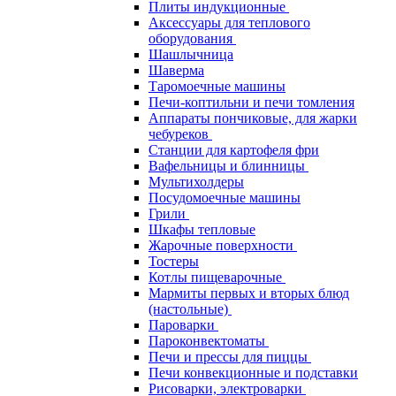
Плиты индукционные
Аксессуары для теплового
оборудования
Шашлычница
Шаверма
Таромоечные машины
Печи-коптильни и печи томления
Аппараты пончиковые, для жарки
чебуреков
Станции для картофеля фри
Вафельницы и блинницы
Мультихолдеры
Посудомоечные машины
Грили
Шкафы тепловые
Жарочные поверхности
Тостеры
Котлы пищеварочные
Мармиты первых и вторых блюд
(настольные)
Пароварки
Пароконвектоматы
Печи и прессы для пиццы
Печи конвекционные и подставки
Рисоварки, электроварки