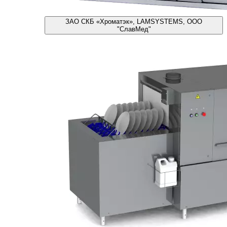
ЗАО СКБ «Хроматэк», LAMSYSTEMS, ООО
"СлавМед"