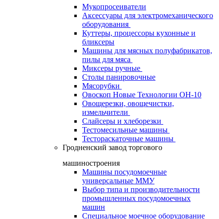
Мукопросеиватели
Аксессуары для электромеханического
оборудования
Куттеры, процессоры кухонные и
бликсеры
Машины для мясных полуфабрикатов,
пилы для мяса
Миксеры ручные
Столы панировочные
Мясорубки
Овоскоп Новые Технологии ОН-10
Овощерезки, овощечистки,
измельчители
Слайсеры и хлеборезки
Тестомесильные машины
Тестораскаточные машины
Гродненский завод торгового
машиностроения
Машины посудомоечные
универсальные ММУ
Выбор типа и производительности
промышленных посудомоечных
машин
Специальное моечное оборудование