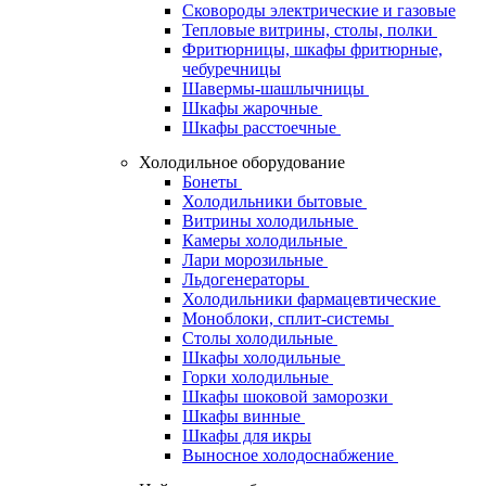
Сковороды электрические и газовые
Тепловые витрины, столы, полки
Фритюрницы, шкафы фритюрные,
чебуречницы
Шавермы-шашлычницы
Шкафы жарочные
Шкафы расстоечные
Холодильное оборудование
Бонеты
Холодильники бытовые
Витрины холодильные
Камеры холодильные
Лари морозильные
Льдогенераторы
Холодильники фармацевтические
Моноблоки, сплит-системы
Столы холодильные
Шкафы холодильные
Горки холодильные
Шкафы шоковой заморозки
Шкафы винные
Шкафы для икры
Выносное холодоснабжение