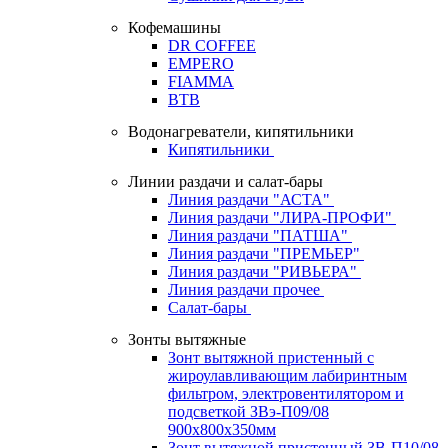
Кофемашины
DR COFFEE
EMPERO
FIAMMA
BTB
Водонагреватели, кипятильники
Кипятильники
Линии раздачи и салат-бары
Линия раздачи "АСТА"
Линия раздачи "ЛИРА-ПРОФИ"
Линия раздачи "ПАТША"
Линия раздачи "ПРЕМЬЕР"
Линия раздачи "РИВЬЕРА"
Линия раздачи прочее
Салат-бары
Зонты вытяжные
Зонт вытяжной пристенный с
жироулавливающим лабиринтным
фильтром, электровентилятором и
подсветкой ЗВэ-П09/08
900х800х350мм
Зонт вытяжной пристенный ЗВ-П10/08