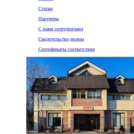
Статьи
Партнеры
С нами сотрудничают
Свидетельство дилера
Сертификаты соответствия