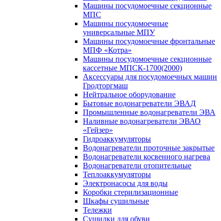
Машины посудомоечные секционные
МПС
Машины посудомоечные
универсальные МПУ
Машины посудомоечные фронтальные
МПФ «Котра»
Машины посудомоечные секционные
кассетные МПСК-1700(2000)
Аксессуары для посудомоечных машин
Гродторгмаш
Нейтральное оборудование
Бытовые водонагреватели ЭВАД
Промышленные водонагреватели ЭВА
Наливные водонагреватели ЭВАО
«Гейзер»
Гидроаккумуляторы
Водонагреватели проточные закрытые
Водонагреватели косвенного нагрева
Водонагреватели отопительные
Теплоаккумуляторы
Электронасосы для воды
Коробки стерилизационные
Шкафы сушильные
Тележки
Сушилки для обуви