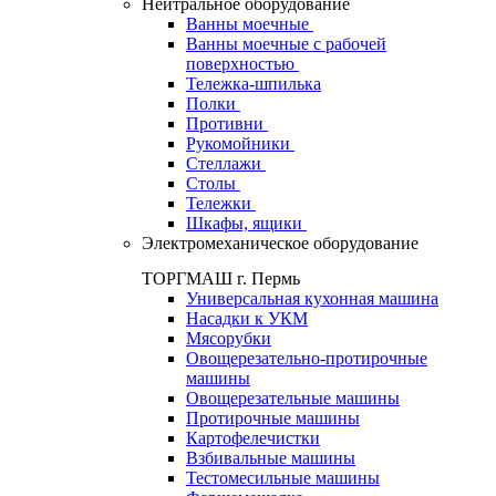
Нейтральное оборудование
Ванны моечные
Ванны моечные с рабочей
поверхностью
Тележка-шпилька
Полки
Противни
Рукомойники
Стеллажи
Столы
Тележки
Шкафы, ящики
Электромеханическое оборудование
ТОРГМАШ г. Пермь
Универсальная кухонная машина
Насадки к УКМ
Мясорубки
Овощерезательно-протирочные
машины
Овощерезательные машины
Протирочные машины
Картофелечистки
Взбивальные машины
Тестомесильные машины