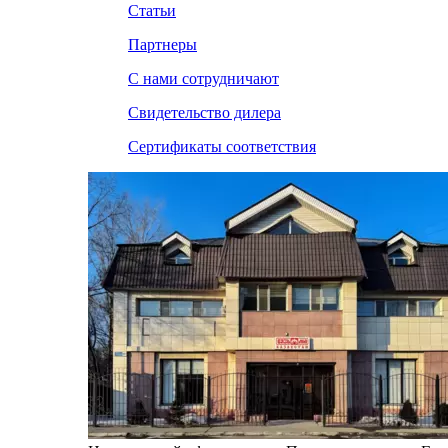
Статьи
Партнеры
С нами сотрудничают
Свидетельство дилера
Сертификаты соответствия