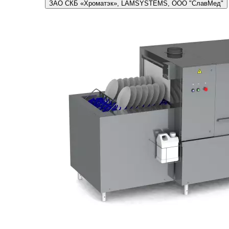
ЗАО СКБ «Хроматэк», LAMSYSTEMS, ООО "СлавМед"