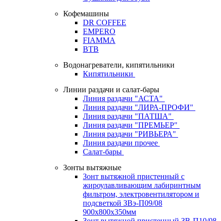
Кофемашины
DR COFFEE
EMPERO
FIAMMA
BTB
Водонагреватели, кипятильники
Кипятильники
Линии раздачи и салат-бары
Линия раздачи "АСТА"
Линия раздачи "ЛИРА-ПРОФИ"
Линия раздачи "ПАТША"
Линия раздачи "ПРЕМЬЕР"
Линия раздачи "РИВЬЕРА"
Линия раздачи прочее
Салат-бары
Зонты вытяжные
Зонт вытяжной пристенный с
жироулавливающим лабиринтным
фильтром, электровентилятором и
подсветкой ЗВэ-П09/08
900х800х350мм
Зонт вытяжной пристенный ЗВ-П10/08