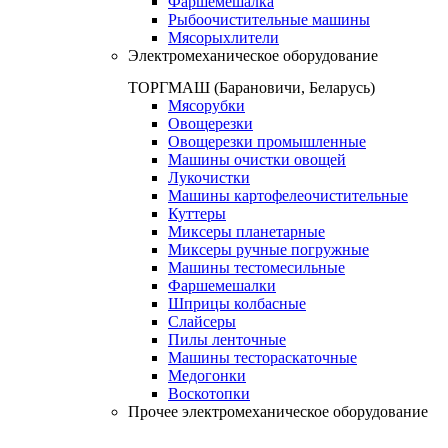
Фаршемешалка
Рыбоочистительные машины
Мясорыхлители
Электромеханическое оборудование
ТОРГМАШ (Барановичи, Беларусь)
Мясорубки
Овощерезки
Овощерезки промышленные
Машины очистки овощей
Лукочистки
Машины картофелеочистительные
Куттеры
Миксеры планетарные
Миксеры ручные погружные
Машины тестомесильные
Фаршемешалки
Шприцы колбасные
Слайсеры
Пилы ленточные
Машины тестораскаточные
Медогонки
Воскотопки
Прочее электромеханическое оборудование