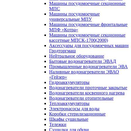
Машины посудомоечные секционные
МПС
Машины посудомоечные
универсальные МПУ
Машины посудомоечные фронтальные
МПФ «Котра»
Машины посудомоечные секционные
кассетные МПСК-1700(2000)
Аксессуары для посудомоечных машин
Гродторгмаш
Нейтральное оборудование
Бытовые водонагреватели ЭВАД
Промышленные водонагреватели ЭВА
Наливные водонагреватели ЭВАО
«Гейзер»
Гидроаккумуляторы
Водонагреватели проточные закрытые
Водонагреватели косвенного нагрева
Водонагреватели отопительные
Теплоаккумуляторы
Электронасосы для воды
Коробки стерилизационные
Шкафы сушильные
Тележки
Сушилки для обуви