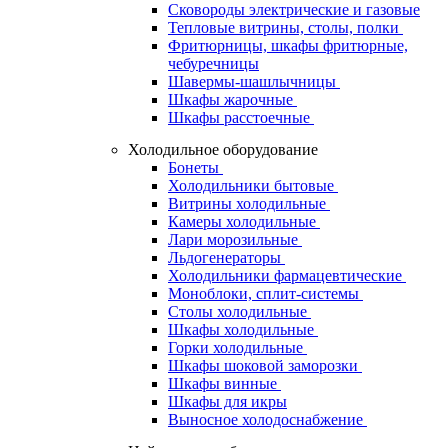
Сковороды электрические и газовые
Тепловые витрины, столы, полки
Фритюрницы, шкафы фритюрные,
чебуречницы
Шавермы-шашлычницы
Шкафы жарочные
Шкафы расстоечные
Холодильное оборудование
Бонеты
Холодильники бытовые
Витрины холодильные
Камеры холодильные
Лари морозильные
Льдогенераторы
Холодильники фармацевтические
Моноблоки, сплит-системы
Столы холодильные
Шкафы холодильные
Горки холодильные
Шкафы шоковой заморозки
Шкафы винные
Шкафы для икры
Выносное холодоснабжение