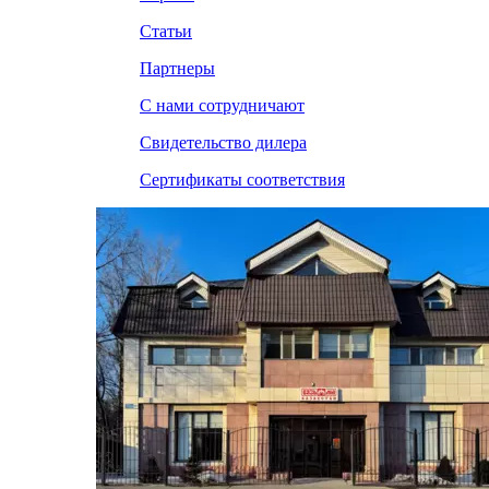
Статьи
Партнеры
С нами сотрудничают
Свидетельство дилера
Сертификаты соответствия