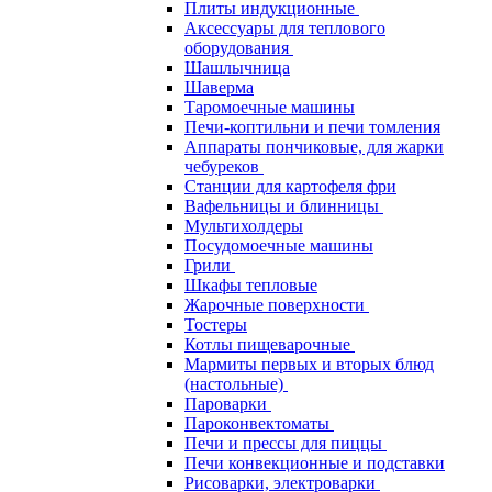
Плиты индукционные
Аксессуары для теплового
оборудования
Шашлычница
Шаверма
Таромоечные машины
Печи-коптильни и печи томления
Аппараты пончиковые, для жарки
чебуреков
Станции для картофеля фри
Вафельницы и блинницы
Мультихолдеры
Посудомоечные машины
Грили
Шкафы тепловые
Жарочные поверхности
Тостеры
Котлы пищеварочные
Мармиты первых и вторых блюд
(настольные)
Пароварки
Пароконвектоматы
Печи и прессы для пиццы
Печи конвекционные и подставки
Рисоварки, электроварки