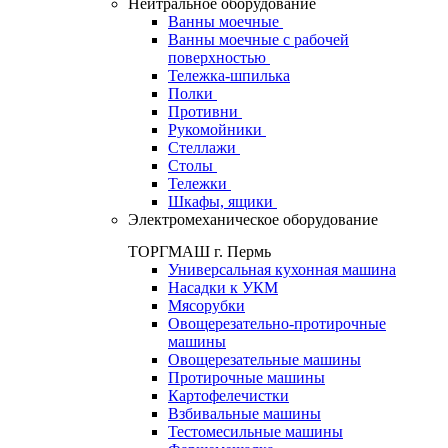
Нейтральное оборудование
Ванны моечные
Ванны моечные с рабочей
поверхностью
Тележка-шпилька
Полки
Противни
Рукомойники
Стеллажи
Столы
Тележки
Шкафы, ящики
Электромеханическое оборудование
ТОРГМАШ г. Пермь
Универсальная кухонная машина
Насадки к УКМ
Мясорубки
Овощерезательно-протирочные
машины
Овощерезательные машины
Протирочные машины
Картофелечистки
Взбивальные машины
Тестомесильные машины