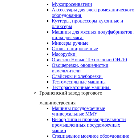
Мукопросеиватели
Аксессуары для электромеханического
оборудования
Куттеры, процессоры кухонные и
бликсеры
Машины для мясных полуфабрикатов,
пилы для мяса
Миксеры ручные
Столы панировочные
Мясорубки
Овоскоп Новые Технологии ОН-10
Овощерезки, овощечистки,
измельчители
Слайсеры и хлеборезки
Тестомесильные машины
Тестораскаточные машины
Гродненский завод торгового
машиностроения
Машины посудомоечные
универсальные ММУ
Выбор типа и производительности
промышленных посудомоечных
машин
Специальное моечное оборудование