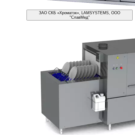
ЗАО СКБ «Хроматэк», LAMSYSTEMS, ООО
"СлавМед"