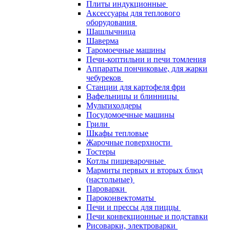
Плиты индукционные
Аксессуары для теплового
оборудования
Шашлычница
Шаверма
Таромоечные машины
Печи-коптильни и печи томления
Аппараты пончиковые, для жарки
чебуреков
Станции для картофеля фри
Вафельницы и блинницы
Мультихолдеры
Посудомоечные машины
Грили
Шкафы тепловые
Жарочные поверхности
Тостеры
Котлы пищеварочные
Мармиты первых и вторых блюд
(настольные)
Пароварки
Пароконвектоматы
Печи и прессы для пиццы
Печи конвекционные и подставки
Рисоварки, электроварки