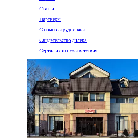
Статьи
Партнеры
С нами сотрудничают
Свидетельство дилера
Сертификаты соответствия