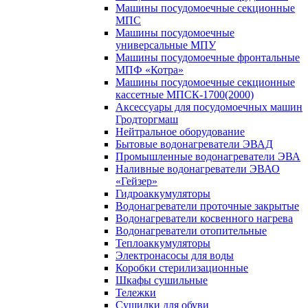
Машины посудомоечные секционные
МПС
Машины посудомоечные
универсальные МПУ
Машины посудомоечные фронтальные
МПФ «Котра»
Машины посудомоечные секционные
кассетные МПСК-1700(2000)
Аксессуары для посудомоечных машин
Гродторгмаш
Нейтральное оборудование
Бытовые водонагреватели ЭВАД
Промышленные водонагреватели ЭВА
Наливные водонагреватели ЭВАО
«Гейзер»
Гидроаккумуляторы
Водонагреватели проточные закрытые
Водонагреватели косвенного нагрева
Водонагреватели отопительные
Теплоаккумуляторы
Электронасосы для воды
Коробки стерилизационные
Шкафы сушильные
Тележки
Сушилки для обуви