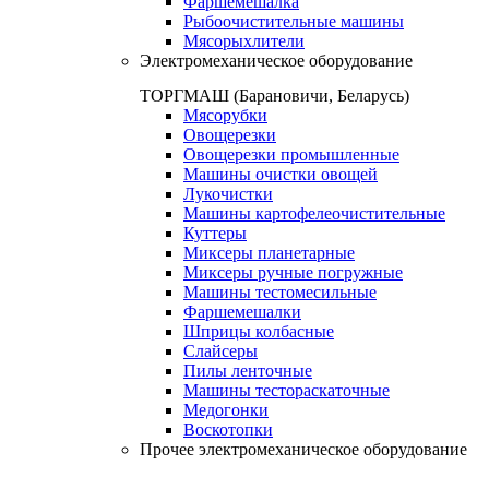
Фаршемешалка
Рыбоочистительные машины
Мясорыхлители
Электромеханическое оборудование
ТОРГМАШ (Барановичи, Беларусь)
Мясорубки
Овощерезки
Овощерезки промышленные
Машины очистки овощей
Лукочистки
Машины картофелеочистительные
Куттеры
Миксеры планетарные
Миксеры ручные погружные
Машины тестомесильные
Фаршемешалки
Шприцы колбасные
Слайсеры
Пилы ленточные
Машины тестораскаточные
Медогонки
Воскотопки
Прочее электромеханическое оборудование