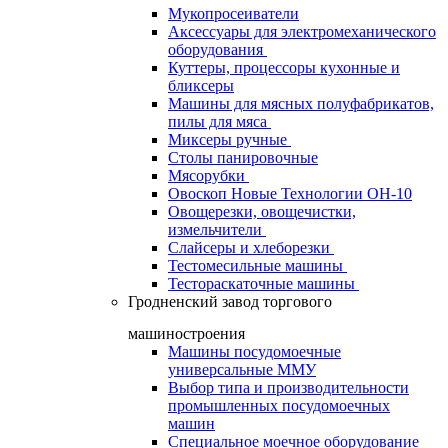
Мукопросеиватели
Аксессуары для электромеханического
оборудования
Куттеры, процессоры кухонные и
бликсеры
Машины для мясных полуфабрикатов,
пилы для мяса
Миксеры ручные
Столы панировочные
Мясорубки
Овоскоп Новые Технологии ОН-10
Овощерезки, овощечистки,
измельчители
Слайсеры и хлеборезки
Тестомесильные машины
Тестораскаточные машины
Гродненский завод торгового
машиностроения
Машины посудомоечные
универсальные ММУ
Выбор типа и производительности
промышленных посудомоечных
машин
Специальное моечное оборудование