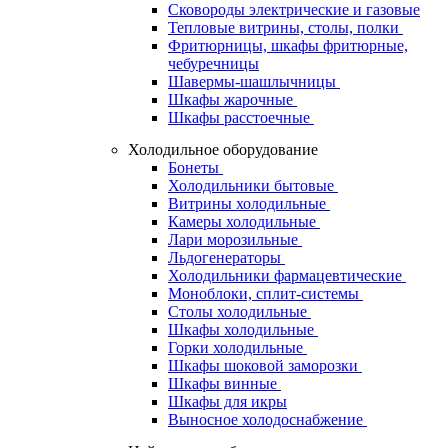
Сковороды электрические и газовые
Тепловые витрины, столы, полки
Фритюрницы, шкафы фритюрные,
чебуречницы
Шавермы-шашлычницы
Шкафы жарочные
Шкафы расстоечные
Холодильное оборудование
Бонеты
Холодильники бытовые
Витрины холодильные
Камеры холодильные
Лари морозильные
Льдогенераторы
Холодильники фармацевтические
Моноблоки, сплит-системы
Столы холодильные
Шкафы холодильные
Горки холодильные
Шкафы шоковой заморозки
Шкафы винные
Шкафы для икры
Выносное холодоснабжение