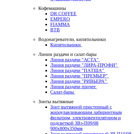
Кофемашины
DR COFFEE
EMPERO
FIAMMA
BTB
Водонагреватели, кипятильники
Кипятильники
Линии раздачи и салат-бары
Линия раздачи "АСТА"
Линия раздачи "ЛИРА-ПРОФИ"
Линия раздачи "ПАТША"
Линия раздачи "ПРЕМЬЕР"
Линия раздачи "РИВЬЕРА"
Линия раздачи прочее
Салат-бары
Зонты вытяжные
Зонт вытяжной пристенный с
жироулавливающим лабиринтным
фильтром, электровентилятором и
подсветкой ЗВэ-П09/08
900х800х350мм
Зонт вытяжной пристенный ЗВ-П10/08