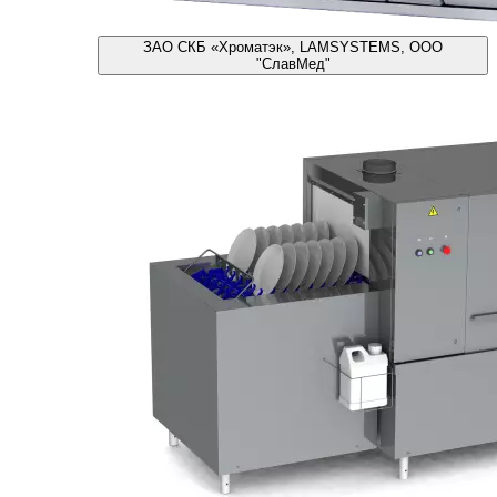
ЗАО СКБ «Хроматэк», LAMSYSTEMS, ООО
"СлавМед"