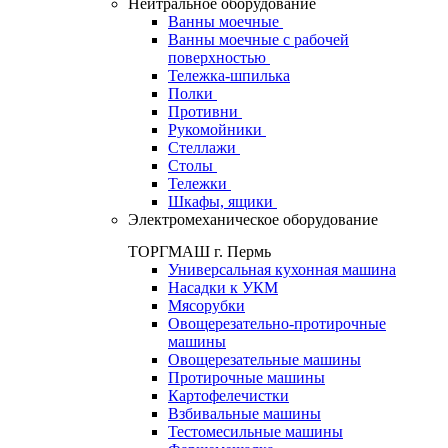
Нейтральное оборудование
Ванны моечные
Ванны моечные с рабочей
поверхностью
Тележка-шпилька
Полки
Противни
Рукомойники
Стеллажи
Столы
Тележки
Шкафы, ящики
Электромеханическое оборудование
ТОРГМАШ г. Пермь
Универсальная кухонная машина
Насадки к УКМ
Мясорубки
Овощерезательно-протирочные
машины
Овощерезательные машины
Протирочные машины
Картофелечистки
Взбивальные машины
Тестомесильные машины