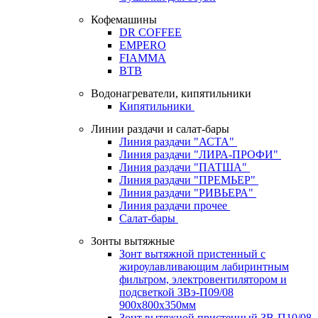
Кофемашины
DR COFFEE
EMPERO
FIAMMA
BTB
Водонагреватели, кипятильники
Кипятильники
Линии раздачи и салат-бары
Линия раздачи "АСТА"
Линия раздачи "ЛИРА-ПРОФИ"
Линия раздачи "ПАТША"
Линия раздачи "ПРЕМЬЕР"
Линия раздачи "РИВЬЕРА"
Линия раздачи прочее
Салат-бары
Зонты вытяжные
Зонт вытяжной пристенный с
жироулавливающим лабиринтным
фильтром, электровентилятором и
подсветкой ЗВэ-П09/08
900х800х350мм
Зонт вытяжной пристенный ЗВ-П10/08