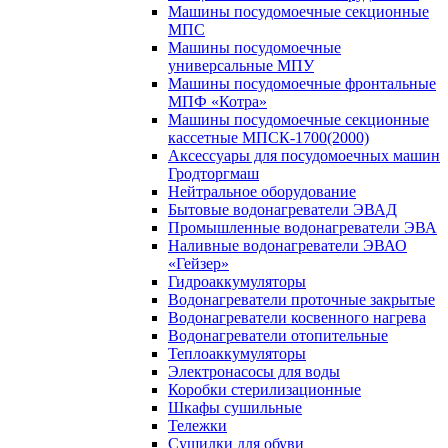
Машины посудомоечные секционные
МПС
Машины посудомоечные
универсальные МПУ
Машины посудомоечные фронтальные
МПФ «Котра»
Машины посудомоечные секционные
кассетные МПСК-1700(2000)
Аксессуары для посудомоечных машин
Гродторгмаш
Нейтральное оборудование
Бытовые водонагреватели ЭВАД
Промышленные водонагреватели ЭВА
Наливные водонагреватели ЭВАО
«Гейзер»
Гидроаккумуляторы
Водонагреватели проточные закрытые
Водонагреватели косвенного нагрева
Водонагреватели отопительные
Теплоаккумуляторы
Электронасосы для воды
Коробки стерилизационные
Шкафы сушильные
Тележки
Сушилки для обуви