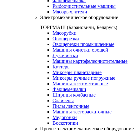
Фаршемешалка
Рыбоочистительные машины
Мясорыхлители
Электромеханическое оборудование
ТОРГМАШ (Барановичи, Беларусь)
Мясорубки
Овощерезки
Овощерезки промышленные
Машины очистки овощей
Лукочистки
Машины картофелеочистительные
Куттеры
Миксеры планетарные
Миксеры ручные погружные
Машины тестомесильные
Фаршемешалки
Шприцы колбасные
Слайсеры
Пилы ленточные
Машины тестораскаточные
Медогонки
Воскотопки
Прочее электромеханическое оборудование