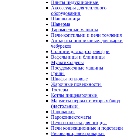
Плиты индукционные
Аксессуары для теплового
оборудования
Шашлычница
Шаверма
Таромоечные машины
Печи-коптильни и печи томления
Аппараты пончиковые, для жарки
чебуреков
Станции для картофеля фри
Вафельницы и блинницы
Мультихолдеры
Посудомоечные машины
Грили
Шкафы тепловые
Жарочные поверхности
Тостеры
Котлы пищеварочные
Мармиты первых и вторых блюд
(настольные)
Пароварки
Пароконвектоматы
Печи и прессы для пиццы
Печи конвекционные и подставки
Рисоварки, электроварки