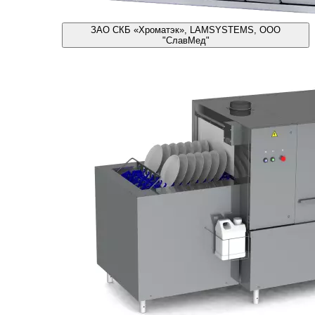
ЗАО СКБ «Хроматэк», LAMSYSTEMS, ООО
"СлавМед"