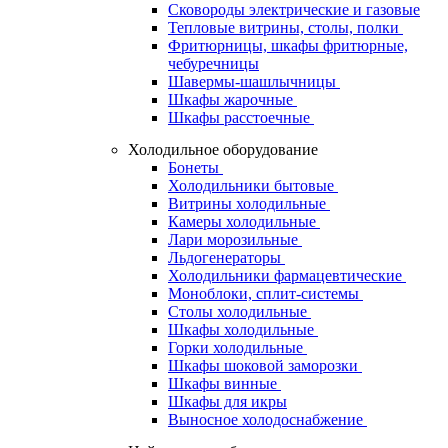
Сковороды электрические и газовые
Тепловые витрины, столы, полки
Фритюрницы, шкафы фритюрные,
чебуречницы
Шавермы-шашлычницы
Шкафы жарочные
Шкафы расстоечные
Холодильное оборудование
Бонеты
Холодильники бытовые
Витрины холодильные
Камеры холодильные
Лари морозильные
Льдогенераторы
Холодильники фармацевтические
Моноблоки, сплит-системы
Столы холодильные
Шкафы холодильные
Горки холодильные
Шкафы шоковой заморозки
Шкафы винные
Шкафы для икры
Выносное холодоснабжение