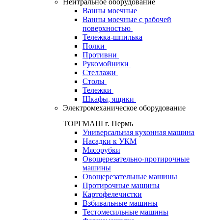
Нейтральное оборудование
Ванны моечные
Ванны моечные с рабочей
поверхностью
Тележка-шпилька
Полки
Противни
Рукомойники
Стеллажи
Столы
Тележки
Шкафы, ящики
Электромеханическое оборудование
ТОРГМАШ г. Пермь
Универсальная кухонная машина
Насадки к УКМ
Мясорубки
Овощерезательно-протирочные
машины
Овощерезательные машины
Протирочные машины
Картофелечистки
Взбивальные машины
Тестомесильные машины