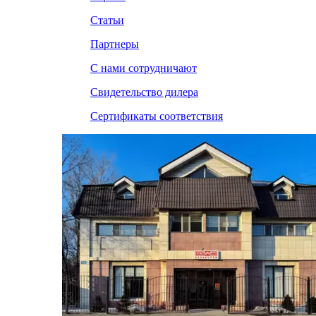
Статьи
Партнеры
С нами сотрудничают
Свидетельство дилера
Сертификаты соответствия