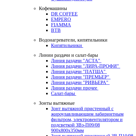
Кофемашины
DR COFFEE
EMPERO
FIAMMA
BTB
Водонагреватели, кипятильники
Кипятильники
Линии раздачи и салат-бары
Линия раздачи "АСТА"
Линия раздачи "ЛИРА-ПРОФИ"
Линия раздачи "ПАТША"
Линия раздачи "ПРЕМЬЕР"
Линия раздачи "РИВЬЕРА"
Линия раздачи прочее
Салат-бары
Зонты вытяжные
Зонт вытяжной пристенный с
жироулавливающим лабиринтным
фильтром, электровентилятором и
подсветкой ЗВэ-П09/08
900х800х350мм
Зонт вытяжной пристенный ЗВ-П10/08