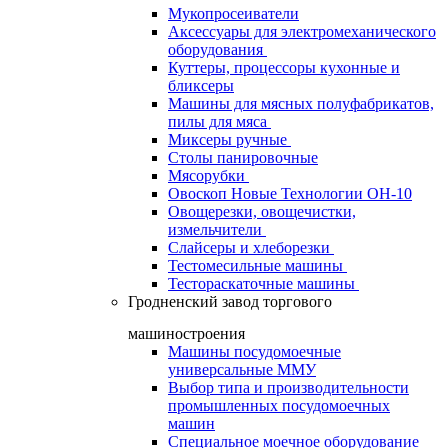
Мукопросеиватели
Аксессуары для электромеханического
оборудования
Куттеры, процессоры кухонные и
бликсеры
Машины для мясных полуфабрикатов,
пилы для мяса
Миксеры ручные
Столы панировочные
Мясорубки
Овоскоп Новые Технологии ОН-10
Овощерезки, овощечистки,
измельчители
Слайсеры и хлеборезки
Тестомесильные машины
Тестораскаточные машины
Гродненский завод торгового
машиностроения
Машины посудомоечные
универсальные ММУ
Выбор типа и производительности
промышленных посудомоечных
машин
Специальное моечное оборудование