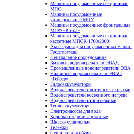
Машины посудомоечные секционные
МПС
Машины посудомоечные
универсальные МПУ
Машины посудомоечные фронтальные
МПФ «Котра»
Машины посудомоечные секционные
кассетные МПСК-1700(2000)
Аксессуары для посудомоечных машин
Гродторгмаш
Нейтральное оборудование
Бытовые водонагреватели ЭВАД
Промышленные водонагреватели ЭВА
Наливные водонагреватели ЭВАО
«Гейзер»
Гидроаккумуляторы
Водонагреватели проточные закрытые
Водонагреватели косвенного нагрева
Водонагреватели отопительные
Теплоаккумуляторы
Электронасосы для воды
Коробки стерилизационные
Шкафы сушильные
Тележки
Сушилки для обуви