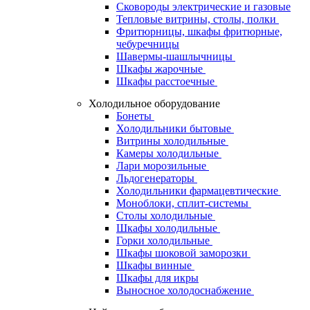
Сковороды электрические и газовые
Тепловые витрины, столы, полки
Фритюрницы, шкафы фритюрные,
чебуречницы
Шавермы-шашлычницы
Шкафы жарочные
Шкафы расстоечные
Холодильное оборудование
Бонеты
Холодильники бытовые
Витрины холодильные
Камеры холодильные
Лари морозильные
Льдогенераторы
Холодильники фармацевтические
Моноблоки, сплит-системы
Столы холодильные
Шкафы холодильные
Горки холодильные
Шкафы шоковой заморозки
Шкафы винные
Шкафы для икры
Выносное холодоснабжение