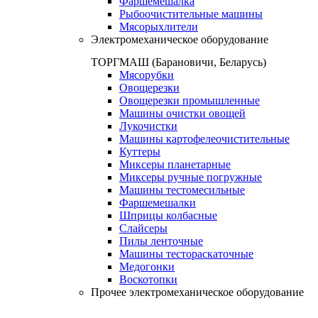
Фаршемешалка
Рыбоочистительные машины
Мясорыхлители
Электромеханическое оборудование
ТОРГМАШ (Барановичи, Беларусь)
Мясорубки
Овощерезки
Овощерезки промышленные
Машины очистки овощей
Лукочистки
Машины картофелеочистительные
Куттеры
Миксеры планетарные
Миксеры ручные погружные
Машины тестомесильные
Фаршемешалки
Шприцы колбасные
Слайсеры
Пилы ленточные
Машины тестораскаточные
Медогонки
Воскотопки
Прочее электромеханическое оборудование