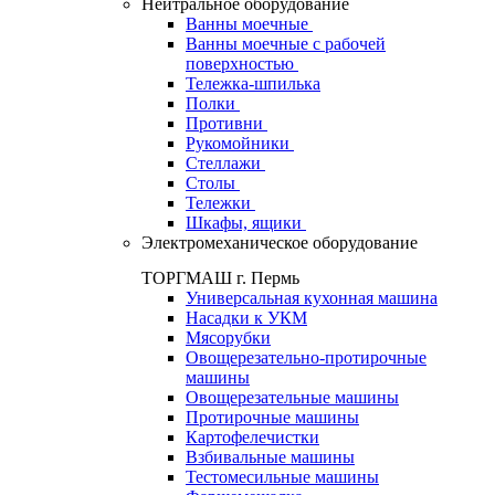
Нейтральное оборудование
Ванны моечные
Ванны моечные с рабочей
поверхностью
Тележка-шпилька
Полки
Противни
Рукомойники
Стеллажи
Столы
Тележки
Шкафы, ящики
Электромеханическое оборудование
ТОРГМАШ г. Пермь
Универсальная кухонная машина
Насадки к УКМ
Мясорубки
Овощерезательно-протирочные
машины
Овощерезательные машины
Протирочные машины
Картофелечистки
Взбивальные машины
Тестомесильные машины