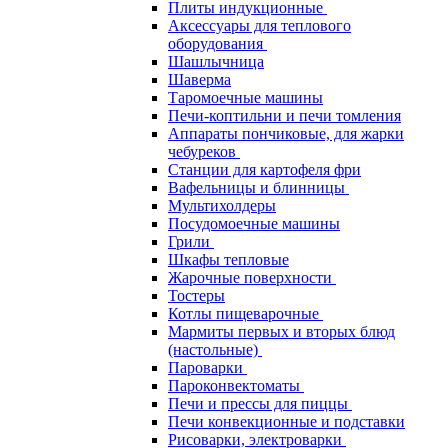
Плиты индукционные
Аксессуары для теплового
оборудования
Шашлычница
Шаверма
Таромоечные машины
Печи-коптильни и печи томления
Аппараты пончиковые, для жарки
чебуреков
Станции для картофеля фри
Вафельницы и блинницы
Мультихолдеры
Посудомоечные машины
Грили
Шкафы тепловые
Жарочные поверхности
Тостеры
Котлы пищеварочные
Мармиты первых и вторых блюд
(настольные)
Пароварки
Пароконвектоматы
Печи и прессы для пиццы
Печи конвекционные и подставки
Рисоварки, электроварки