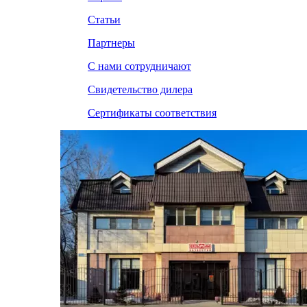
Статьи
Партнеры
С нами сотрудничают
Свидетельство дилера
Сертификаты соответствия