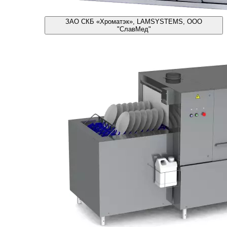
ЗАО СКБ «Хроматэк», LAMSYSTEMS, ООО
"СлавМед"