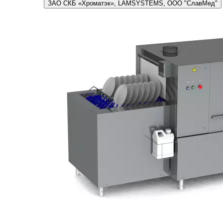
ЗАО СКБ «Хроматэк», LAMSYSTEMS, ООО "СлавМед"