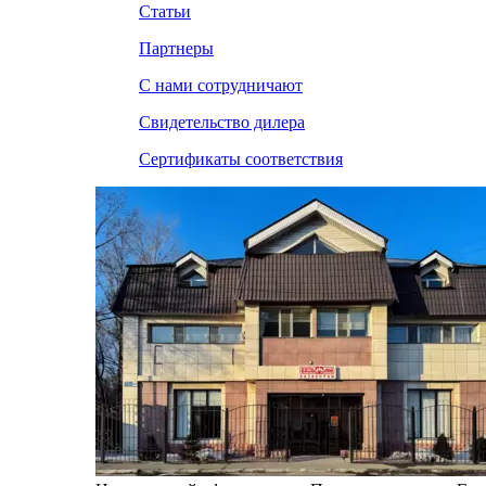
Статьи
Партнеры
С нами сотрудничают
Свидетельство дилера
Сертификаты соответствия