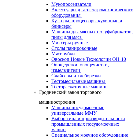
Мукопросеиватели
Аксессуары для электромеханического
оборудования
Куттеры, процессоры кухонные и
бликсеры
Машины для мясных полуфабрикатов,
пилы для мяса
Миксеры ручные
Столы панировочные
Мясорубки
Овоскоп Новые Технологии ОН-10
Овощерезки, овощечистки,
измельчители
Слайсеры и хлеборезки
Тестомесильные машины
Тестораскаточные машины
Гродненский завод торгового
машиностроения
Машины посудомоечные
универсальные ММУ
Выбор типа и производительности
промышленных посудомоечных
машин
Специальное моечное оборудование