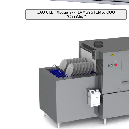
ЗАО СКБ «Хроматэк», LAMSYSTEMS, ООО
"СлавМед"