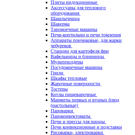
Плиты индукционные
Аксессуары для теплового
оборудования
Шашлычница
Шаверма
Таромоечные машины
Печи-коптильни и печи томления
Аппараты пончиковые, для жарки
чебуреков
Станции для картофеля фри
Вафельницы и блинницы
Мультихолдеры
Посудомоечные машины
Грили
Шкафы тепловые
Жарочные поверхности
Тостеры
Котлы пищеварочные
Мармиты первых и вторых блюд
(настольные)
Пароварки
Пароконвектоматы
Печи и прессы для пиццы
Печи конвекционные и подставки
Рисоварки, электроварки