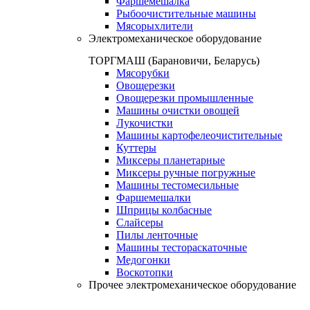
Фаршемешалка
Рыбоочистительные машины
Мясорыхлители
Электромеханическое оборудование
ТОРГМАШ (Барановичи, Беларусь)
Мясорубки
Овощерезки
Овощерезки промышленные
Машины очистки овощей
Лукочистки
Машины картофелеочистительные
Куттеры
Миксеры планетарные
Миксеры ручные погружные
Машины тестомесильные
Фаршемешалки
Шприцы колбасные
Слайсеры
Пилы ленточные
Машины тестораскаточные
Медогонки
Воскотопки
Прочее электромеханическое оборудование