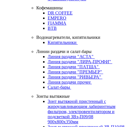
Кофемашины
DR COFFEE
EMPERO
FIAMMA
BTB
Водонагреватели, кипятильники
Кипятильники
Линии раздачи и салат-бары
Линия раздачи "АСТА"
Линия раздачи "ЛИРА-ПРОФИ"
Линия раздачи "ПАТША"
Линия раздачи "ПРЕМЬЕР"
Линия раздачи "РИВЬЕРА"
Линия раздачи прочее
Салат-бары
Зонты вытяжные
Зонт вытяжной пристенный с
жироулавливающим лабиринтным
фильтром, электровентилятором и
подсветкой ЗВэ-П09/08
900х800х350мм
Зонт вытяжной пристенный ЗВ-П10/08