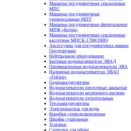
Машины посудомоечные секционные
МПС
Машины посудомоечные
универсальные МПУ
Машины посудомоечные фронтальные
МПФ «Котра»
Машины посудомоечные секционные
кассетные МПСК-1700(2000)
Аксессуары для посудомоечных машин
Гродторгмаш
Нейтральное оборудование
Бытовые водонагреватели ЭВАД
Промышленные водонагреватели ЭВА
Наливные водонагреватели ЭВАО
«Гейзер»
Гидроаккумуляторы
Водонагреватели проточные закрытые
Водонагреватели косвенного нагрева
Водонагреватели отопительные
Теплоаккумуляторы
Электронасосы для воды
Коробки стерилизационные
Шкафы сушильные
Тележки
Сушилки для обуви