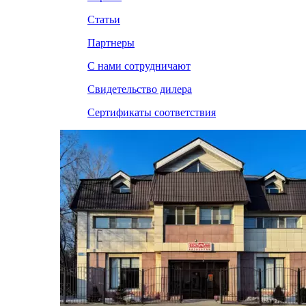
Статьи
Партнеры
С нами сотрудничают
Свидетельство дилера
Сертификаты соответствия