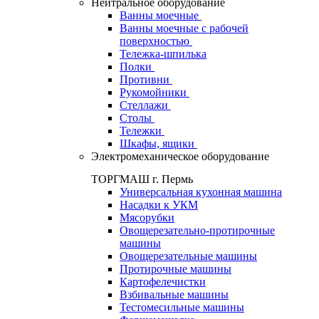
Нейтральное оборудование
Ванны моечные
Ванны моечные с рабочей
поверхностью
Тележка-шпилька
Полки
Противни
Рукомойники
Стеллажи
Столы
Тележки
Шкафы, ящики
Электромеханическое оборудование
ТОРГМАШ г. Пермь
Универсальная кухонная машина
Насадки к УКМ
Мясорубки
Овощерезательно-протирочные
машины
Овощерезательные машины
Протирочные машины
Картофелечистки
Взбивальные машины
Тестомесильные машины