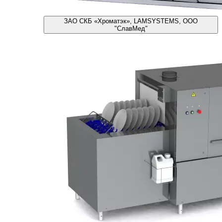
ЗАО СКБ «Хроматэк», LAMSYSTEMS, ООО
"СлавМед"