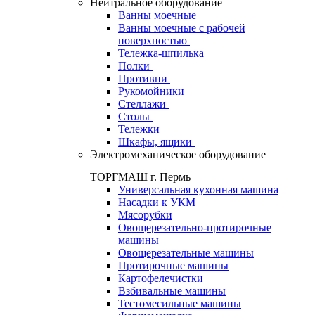
Нейтральное оборудование
Ванны моечные
Ванны моечные с рабочей
поверхностью
Тележка-шпилька
Полки
Противни
Рукомойники
Стеллажи
Столы
Тележки
Шкафы, ящики
Электромеханическое оборудование
ТОРГМАШ г. Пермь
Универсальная кухонная машина
Насадки к УКМ
Мясорубки
Овощерезательно-протирочные
машины
Овощерезательные машины
Протирочные машины
Картофелечистки
Взбивальные машины
Тестомесильные машины