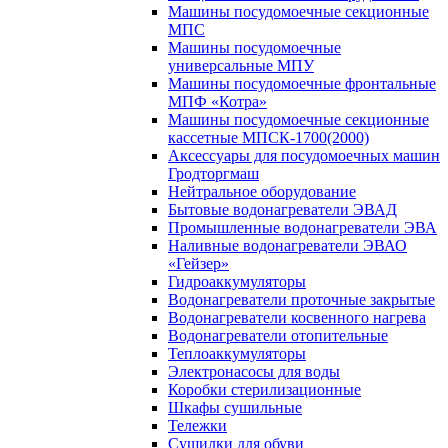
Машины посудомоечные секционные
МПС
Машины посудомоечные
универсальные МПУ
Машины посудомоечные фронтальные
МПФ «Котра»
Машины посудомоечные секционные
кассетные МПСК-1700(2000)
Аксессуары для посудомоечных машин
Гродторгмаш
Нейтральное оборудование
Бытовые водонагреватели ЭВАД
Промышленные водонагреватели ЭВА
Наливные водонагреватели ЭВАО
«Гейзер»
Гидроаккумуляторы
Водонагреватели проточные закрытые
Водонагреватели косвенного нагрева
Водонагреватели отопительные
Теплоаккумуляторы
Электронасосы для воды
Коробки стерилизационные
Шкафы сушильные
Тележки
Сушилки для обуви