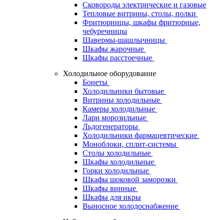
Сковороды электрические и газовые
Тепловые витрины, столы, полки
Фритюрницы, шкафы фритюрные,
чебуречницы
Шавермы-шашлычницы
Шкафы жарочные
Шкафы расстоечные
Холодильное оборудование
Бонеты
Холодильники бытовые
Витрины холодильные
Камеры холодильные
Лари морозильные
Льдогенераторы
Холодильники фармацевтические
Моноблоки, сплит-системы
Столы холодильные
Шкафы холодильные
Горки холодильные
Шкафы шоковой заморозки
Шкафы винные
Шкафы для икры
Выносное холодоснабжение