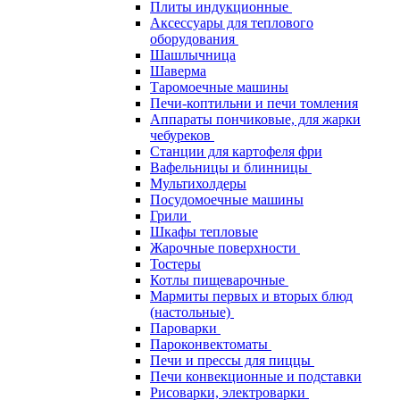
Плиты индукционные
Аксессуары для теплового
оборудования
Шашлычница
Шаверма
Таромоечные машины
Печи-коптильни и печи томления
Аппараты пончиковые, для жарки
чебуреков
Станции для картофеля фри
Вафельницы и блинницы
Мультихолдеры
Посудомоечные машины
Грили
Шкафы тепловые
Жарочные поверхности
Тостеры
Котлы пищеварочные
Мармиты первых и вторых блюд
(настольные)
Пароварки
Пароконвектоматы
Печи и прессы для пиццы
Печи конвекционные и подставки
Рисоварки, электроварки