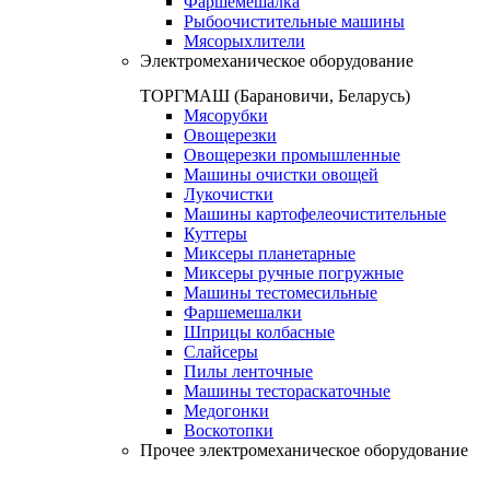
Фаршемешалка
Рыбоочистительные машины
Мясорыхлители
Электромеханическое оборудование
ТОРГМАШ (Барановичи, Беларусь)
Мясорубки
Овощерезки
Овощерезки промышленные
Машины очистки овощей
Лукочистки
Машины картофелеочистительные
Куттеры
Миксеры планетарные
Миксеры ручные погружные
Машины тестомесильные
Фаршемешалки
Шприцы колбасные
Слайсеры
Пилы ленточные
Машины тестораскаточные
Медогонки
Воскотопки
Прочее электромеханическое оборудование