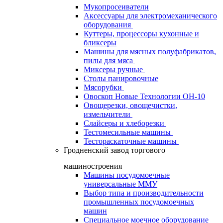
Мукопросеиватели
Аксессуары для электромеханического
оборудования
Куттеры, процессоры кухонные и
бликсеры
Машины для мясных полуфабрикатов,
пилы для мяса
Миксеры ручные
Столы панировочные
Мясорубки
Овоскоп Новые Технологии ОН-10
Овощерезки, овощечистки,
измельчители
Слайсеры и хлеборезки
Тестомесильные машины
Тестораскаточные машины
Гродненский завод торгового
машиностроения
Машины посудомоечные
универсальные ММУ
Выбор типа и производительности
промышленных посудомоечных
машин
Специальное моечное оборудование