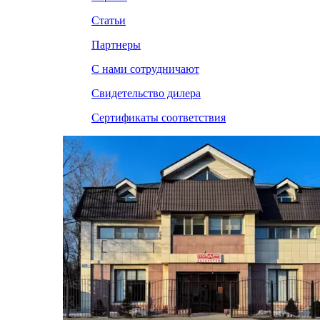
Статьи
Партнеры
С нами сотрудничают
Свидетельство дилера
Сертификаты соответствия