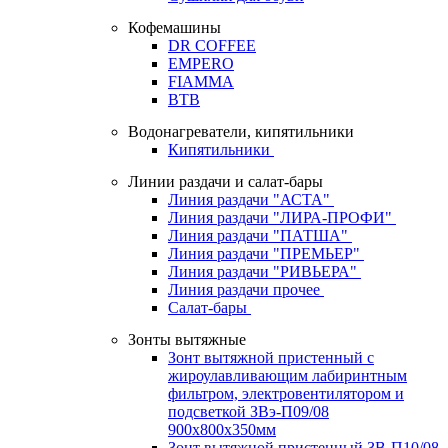
Кофемашины
DR COFFEE
EMPERO
FIAMMA
BTB
Водонагреватели, кипятильники
Кипятильники
Линии раздачи и салат-бары
Линия раздачи "АСТА"
Линия раздачи "ЛИРА-ПРОФИ"
Линия раздачи "ПАТША"
Линия раздачи "ПРЕМЬЕР"
Линия раздачи "РИВЬЕРА"
Линия раздачи прочее
Салат-бары
Зонты вытяжные
Зонт вытяжной пристенный с
жироулавливающим лабиринтным
фильтром, электровентилятором и
подсветкой ЗВэ-П09/08
900х800х350мм
Зонт вытяжной пристенный ЗВ-П10/08