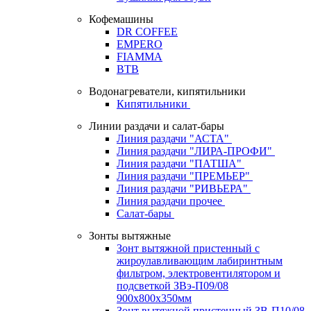
Кофемашины
DR COFFEE
EMPERO
FIAMMA
BTB
Водонагреватели, кипятильники
Кипятильники
Линии раздачи и салат-бары
Линия раздачи "АСТА"
Линия раздачи "ЛИРА-ПРОФИ"
Линия раздачи "ПАТША"
Линия раздачи "ПРЕМЬЕР"
Линия раздачи "РИВЬЕРА"
Линия раздачи прочее
Салат-бары
Зонты вытяжные
Зонт вытяжной пристенный с
жироулавливающим лабиринтным
фильтром, электровентилятором и
подсветкой ЗВэ-П09/08
900х800х350мм
Зонт вытяжной пристенный ЗВ-П10/08