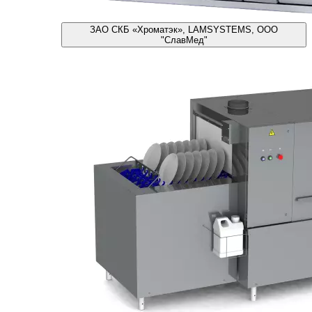
ЗАО СКБ «Хроматэк», LAMSYSTEMS, ООО
"СлавМед"