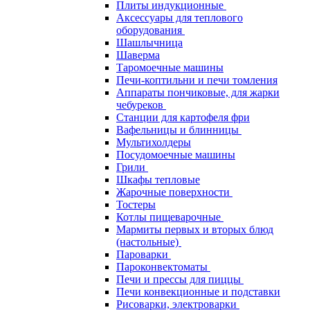
Плиты индукционные
Аксессуары для теплового
оборудования
Шашлычница
Шаверма
Таромоечные машины
Печи-коптильни и печи томления
Аппараты пончиковые, для жарки
чебуреков
Станции для картофеля фри
Вафельницы и блинницы
Мультихолдеры
Посудомоечные машины
Грили
Шкафы тепловые
Жарочные поверхности
Тостеры
Котлы пищеварочные
Мармиты первых и вторых блюд
(настольные)
Пароварки
Пароконвектоматы
Печи и прессы для пиццы
Печи конвекционные и подставки
Рисоварки, электроварки