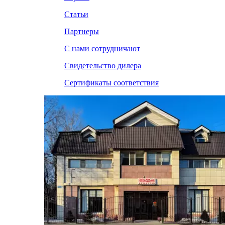
Статьи
Партнеры
С нами сотрудничают
Свидетельство дилера
Сертификаты соответствия