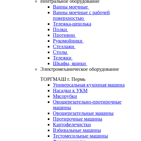
Нейтральное оборудование
Ванны моечные
Ванны моечные с рабочей
поверхностью
Тележка-шпилька
Полки
Противни
Рукомойники
Стеллажи
Столы
Тележки
Шкафы, ящики
Электромеханическое оборудование
ТОРГМАШ г. Пермь
Универсальная кухонная машина
Насадки к УКМ
Мясорубки
Овощерезательно-протирочные
машины
Овощерезательные машины
Протирочные машины
Картофелечистки
Взбивальные машины
Тестомесильные машины