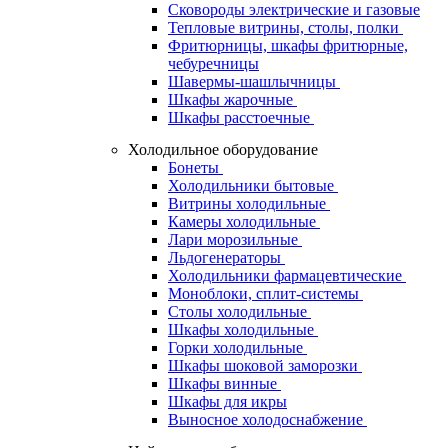
Сковороды электрические и газовые
Тепловые витрины, столы, полки
Фритюрницы, шкафы фритюрные,
чебуречницы
Шавермы-шашлычницы
Шкафы жарочные
Шкафы расстоечные
Холодильное оборудование
Бонеты
Холодильники бытовые
Витрины холодильные
Камеры холодильные
Лари морозильные
Льдогенераторы
Холодильники фармацевтические
Моноблоки, сплит-системы
Столы холодильные
Шкафы холодильные
Горки холодильные
Шкафы шоковой заморозки
Шкафы винные
Шкафы для икры
Выносное холодоснабжение