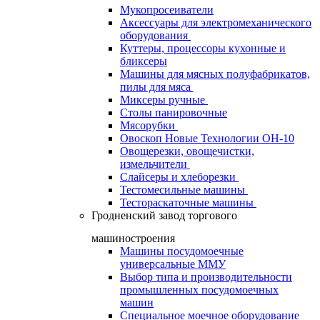
Мукопросеиватели
Аксессуары для электромеханического
оборудования
Куттеры, процессоры кухонные и
бликсеры
Машины для мясных полуфабрикатов,
пилы для мяса
Миксеры ручные
Столы панировочные
Мясорубки
Овоскоп Новые Технологии ОН-10
Овощерезки, овощечистки,
измельчители
Слайсеры и хлеборезки
Тестомесильные машины
Тестораскаточные машины
Гродненский завод торгового
машиностроения
Машины посудомоечные
универсальные ММУ
Выбор типа и производительности
промышленных посудомоечных
машин
Специальное моечное оборудование