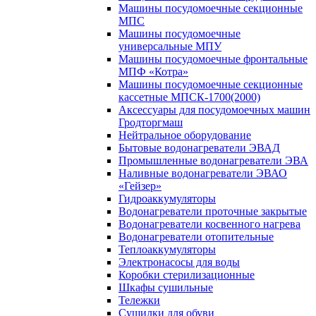
Машины посудомоечные секционные
МПС
Машины посудомоечные
универсальные МПУ
Машины посудомоечные фронтальные
МПФ «Котра»
Машины посудомоечные секционные
кассетные МПСК-1700(2000)
Аксессуары для посудомоечных машин
Гродторгмаш
Нейтральное оборудование
Бытовые водонагреватели ЭВАД
Промышленные водонагреватели ЭВА
Наливные водонагреватели ЭВАО
«Гейзер»
Гидроаккумуляторы
Водонагреватели проточные закрытые
Водонагреватели косвенного нагрева
Водонагреватели отопительные
Теплоаккумуляторы
Электронасосы для воды
Коробки стерилизационные
Шкафы сушильные
Тележки
Сушилки для обуви