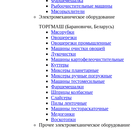
Фаршемешалка
Рыбоочистительные машины
Мясорыхлители
Электромеханическое оборудование
ТОРГМАШ (Барановичи, Беларусь)
Мясорубки
Овощерезки
Овощерезки промышленные
Машины очистки овощей
Лукочистки
Машины картофелеочистительные
Куттеры
Миксеры планетарные
Миксеры ручные погружные
Машины тестомесильные
Фаршемешалки
Шприцы колбасные
Слайсеры
Пилы ленточные
Машины тестораскаточные
Медогонки
Воскотопки
Прочее электромеханическое оборудование