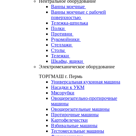
Нейтральное оборудование
Ванны моечные
Ванны моечные с рабочей
поверхностью
Тележка-шпилька
Полки
Противни
Рукомойники
Стеллажи
Столы
Тележки
Шкафы, ящики
Электромеханическое оборудование
ТОРГМАШ г. Пермь
Универсальная кухонная машина
Насадки к УКМ
Мясорубки
Овощерезательно-протирочные
машины
Овощерезательные машины
Протирочные машины
Картофелечистки
Взбивальные машины
Тестомесильные машины