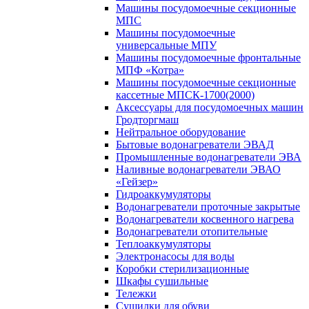
Машины посудомоечные секционные
МПС
Машины посудомоечные
универсальные МПУ
Машины посудомоечные фронтальные
МПФ «Котра»
Машины посудомоечные секционные
кассетные МПСК-1700(2000)
Аксессуары для посудомоечных машин
Гродторгмаш
Нейтральное оборудование
Бытовые водонагреватели ЭВАД
Промышленные водонагреватели ЭВА
Наливные водонагреватели ЭВАО
«Гейзер»
Гидроаккумуляторы
Водонагреватели проточные закрытые
Водонагреватели косвенного нагрева
Водонагреватели отопительные
Теплоаккумуляторы
Электронасосы для воды
Коробки стерилизационные
Шкафы сушильные
Тележки
Сушилки для обуви