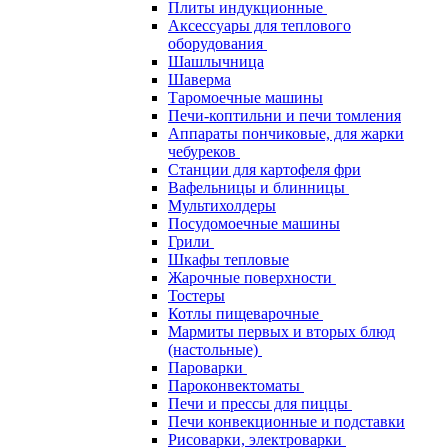
Плиты индукционные
Аксессуары для теплового
оборудования
Шашлычница
Шаверма
Таромоечные машины
Печи-коптильни и печи томления
Аппараты пончиковые, для жарки
чебуреков
Станции для картофеля фри
Вафельницы и блинницы
Мультихолдеры
Посудомоечные машины
Грили
Шкафы тепловые
Жарочные поверхности
Тостеры
Котлы пищеварочные
Мармиты первых и вторых блюд
(настольные)
Пароварки
Пароконвектоматы
Печи и прессы для пиццы
Печи конвекционные и подставки
Рисоварки, электроварки