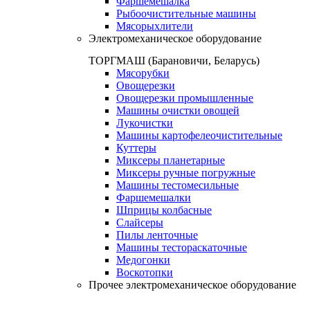
Фаршемешалка
Рыбоочистительные машины
Мясорыхлители
Электромеханическое оборудование
ТОРГМАШ (Барановичи, Беларусь)
Мясорубки
Овощерезки
Овощерезки промышленные
Машины очистки овощей
Лукочистки
Машины картофелеочистительные
Куттеры
Миксеры планетарные
Миксеры ручные погружные
Машины тестомесильные
Фаршемешалки
Шприцы колбасные
Слайсеры
Пилы ленточные
Машины тестораскаточные
Медогонки
Воскотопки
Прочее электромеханическое оборудование