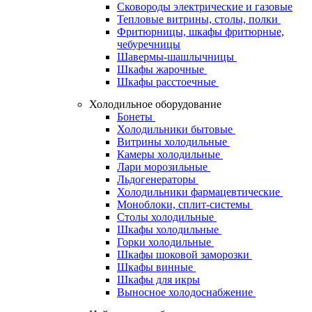
Сковороды электрические и газовые
Тепловые витрины, столы, полки
Фритюрницы, шкафы фритюрные,
чебуречницы
Шавермы-шашлычницы
Шкафы жарочные
Шкафы расстоечные
Холодильное оборудование
Бонеты
Холодильники бытовые
Витрины холодильные
Камеры холодильные
Лари морозильные
Льдогенераторы
Холодильники фармацевтические
Моноблоки, сплит-системы
Столы холодильные
Шкафы холодильные
Горки холодильные
Шкафы шоковой заморозки
Шкафы винные
Шкафы для икры
Выносное холодоснабжение