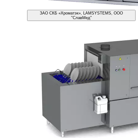
ЗАО СКБ «Хроматэк», LAMSYSTEMS, ООО
"СлавМед"