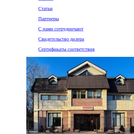
Статьи
Партнеры
С нами сотрудничают
Свидетельство дилера
Сертификаты соответствия