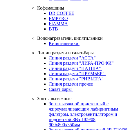
Кофемашины
DR COFFEE
EMPERO
FIAMMA
BTB
Водонагреватели, кипятильники
Кипятильники
Линии раздачи и салат-бары
Линия раздачи "АСТА"
Линия раздачи "ЛИРА-ПРОФИ"
Линия раздачи "ПАТША"
Линия раздачи "ПРЕМЬЕР"
Линия раздачи "РИВЬЕРА"
Линия раздачи прочее
Салат-бары
Зонты вытяжные
Зонт вытяжной пристенный с
жироулавливающим лабиринтным
фильтром, электровентилятором и
подсветкой ЗВэ-П09/08
900х800х350мм
Зонт вытяжной пристенный ЗВ-П10/08