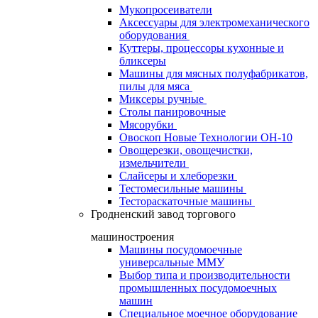
Мукопросеиватели
Аксессуары для электромеханического
оборудования
Куттеры, процессоры кухонные и
бликсеры
Машины для мясных полуфабрикатов,
пилы для мяса
Миксеры ручные
Столы панировочные
Мясорубки
Овоскоп Новые Технологии ОН-10
Овощерезки, овощечистки,
измельчители
Слайсеры и хлеборезки
Тестомесильные машины
Тестораскаточные машины
Гродненский завод торгового
машиностроения
Машины посудомоечные
универсальные ММУ
Выбор типа и производительности
промышленных посудомоечных
машин
Специальное моечное оборудование