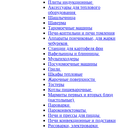
Плиты индукционные
Аксессуары для теплового
оборудования
Шашлычница
Шаверма
Таромоечные машины
Печи-коптильни и печи томления
Аппараты пончиковые, для жарки
чебуреков
Станции для картофеля фри
Вафельницы и блинницы
Мультихолдеры
Посудомоечные машины
Грили
Шкафы тепловые
Жарочные поверхности
Тостеры
Котлы пищеварочные
Мармиты первых и вторых блюд
(настольные)
Пароварки
Пароконвектоматы
Печи и прессы для пиццы
Печи конвекционные и подставки
Рисоварки, электроварки