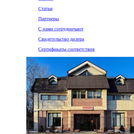
Статьи
Партнеры
С нами сотрудничают
Свидетельство дилера
Сертификаты соответствия