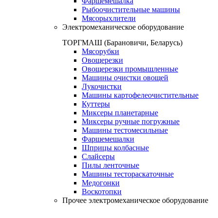
Фаршемешалка
Рыбоочистительные машины
Мясорыхлители
Электромеханическое оборудование
ТОРГМАШ (Барановичи, Беларусь)
Мясорубки
Овощерезки
Овощерезки промышленные
Машины очистки овощей
Лукочистки
Машины картофелеочистительные
Куттеры
Миксеры планетарные
Миксеры ручные погружные
Машины тестомесильные
Фаршемешалки
Шприцы колбасные
Слайсеры
Пилы ленточные
Машины тестораскаточные
Медогонки
Воскотопки
Прочее электромеханическое оборудование