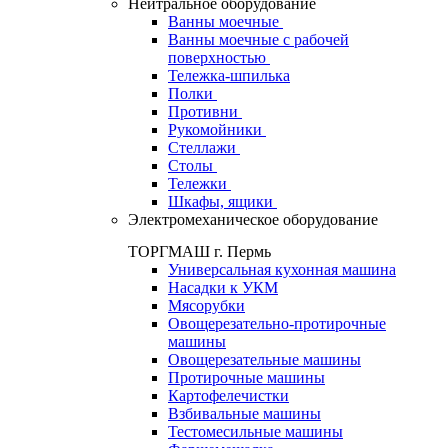
Нейтральное оборудование
Ванны моечные
Ванны моечные с рабочей
поверхностью
Тележка-шпилька
Полки
Противни
Рукомойники
Стеллажи
Столы
Тележки
Шкафы, ящики
Электромеханическое оборудование
ТОРГМАШ г. Пермь
Универсальная кухонная машина
Насадки к УКМ
Мясорубки
Овощерезательно-протирочные
машины
Овощерезательные машины
Протирочные машины
Картофелечистки
Взбивальные машины
Тестомесильные машины