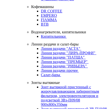
Кофемашины
DR COFFEE
EMPERO
FIAMMA
BTB
Водонагреватели, кипятильники
Кипятильники
Линии раздачи и салат-бары
Линия раздачи "АСТА"
Линия раздачи "ЛИРА-ПРОФИ"
Линия раздачи "ПАТША"
Линия раздачи "ПРЕМЬЕР"
Линия раздачи "РИВЬЕРА"
Линия раздачи прочее
Салат-бары
Зонты вытяжные
Зонт вытяжной пристенный с
жироулавливающим лабиринтным
фильтром, электровентилятором и
подсветкой ЗВэ-П09/08
900х800х350мм
Зонт вытяжной пристенный ЗВ-П10/08