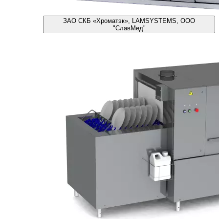
ЗАО СКБ «Хроматэк», LAMSYSTEMS, ООО
"СлавМед"