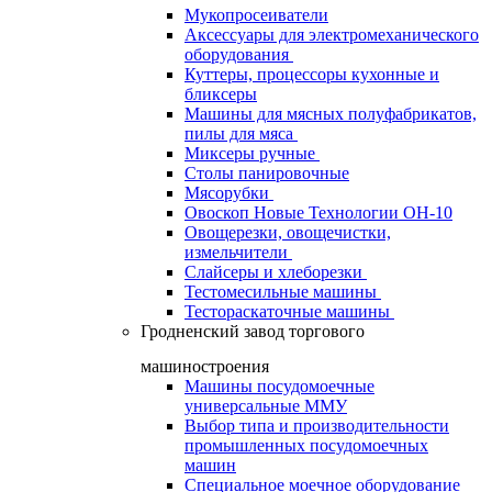
Мукопросеиватели
Аксессуары для электромеханического
оборудования
Куттеры, процессоры кухонные и
бликсеры
Машины для мясных полуфабрикатов,
пилы для мяса
Миксеры ручные
Столы панировочные
Мясорубки
Овоскоп Новые Технологии ОН-10
Овощерезки, овощечистки,
измельчители
Слайсеры и хлеборезки
Тестомесильные машины
Тестораскаточные машины
Гродненский завод торгового
машиностроения
Машины посудомоечные
универсальные ММУ
Выбор типа и производительности
промышленных посудомоечных
машин
Специальное моечное оборудование