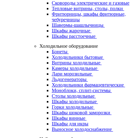
Сковороды электрические и газовые
Тепловые витрины, столы, полки
Фритюрницы, шкафы фритюрные,
чебуречницы
Шавермы-шашлычницы
Шкафы жарочные
Шкафы расстоечные
Холодильное оборудование
Бонеты
Холодильники бытовые
Витрины холодильные
Камеры холодильные
Лари морозильные
Льдогенераторы
Холодильники фармацевтические
Моноблоки, сплит-системы
Столы холодильные
Шкафы холодильные
Горки холодильные
Шкафы шоковой заморозки
Шкафы винные
Шкафы для икры
Выносное холодоснабжение