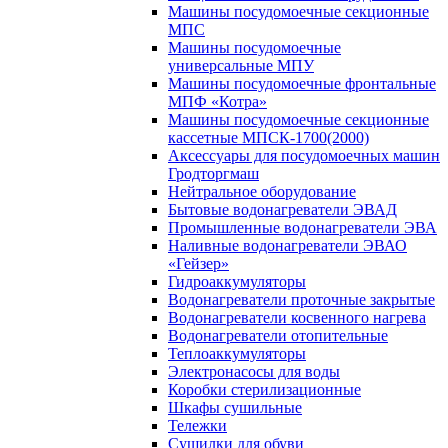
Машины посудомоечные секционные
МПС
Машины посудомоечные
универсальные МПУ
Машины посудомоечные фронтальные
МПФ «Котра»
Машины посудомоечные секционные
кассетные МПСК-1700(2000)
Аксессуары для посудомоечных машин
Гродторгмаш
Нейтральное оборудование
Бытовые водонагреватели ЭВАД
Промышленные водонагреватели ЭВА
Наливные водонагреватели ЭВАО
«Гейзер»
Гидроаккумуляторы
Водонагреватели проточные закрытые
Водонагреватели косвенного нагрева
Водонагреватели отопительные
Теплоаккумуляторы
Электронасосы для воды
Коробки стерилизационные
Шкафы сушильные
Тележки
Сушилки для обуви