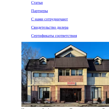
Статьи
Партнеры
С нами сотрудничают
Свидетельство дилера
Сертификаты соответствия