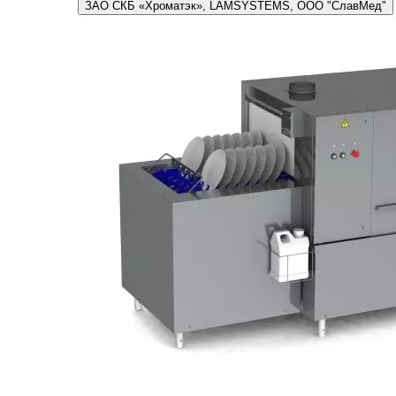
ЗАО СКБ «Хроматэк», LAMSYSTEMS, ООО "СлавМед"