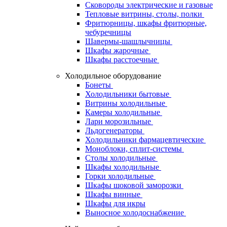
Сковороды электрические и газовые
Тепловые витрины, столы, полки
Фритюрницы, шкафы фритюрные,
чебуречницы
Шавермы-шашлычницы
Шкафы жарочные
Шкафы расстоечные
Холодильное оборудование
Бонеты
Холодильники бытовые
Витрины холодильные
Камеры холодильные
Лари морозильные
Льдогенераторы
Холодильники фармацевтические
Моноблоки, сплит-системы
Столы холодильные
Шкафы холодильные
Горки холодильные
Шкафы шоковой заморозки
Шкафы винные
Шкафы для икры
Выносное холодоснабжение