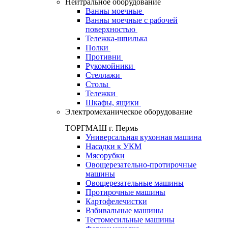
Нейтральное оборудование
Ванны моечные
Ванны моечные с рабочей
поверхностью
Тележка-шпилька
Полки
Противни
Рукомойники
Стеллажи
Столы
Тележки
Шкафы, ящики
Электромеханическое оборудование
ТОРГМАШ г. Пермь
Универсальная кухонная машина
Насадки к УКМ
Мясорубки
Овощерезательно-протирочные
машины
Овощерезательные машины
Протирочные машины
Картофелечистки
Взбивальные машины
Тестомесильные машины