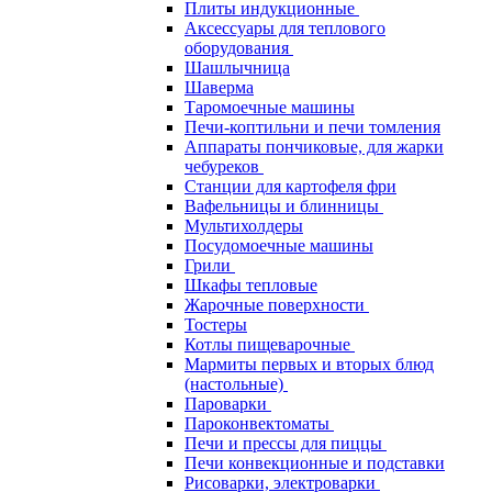
Плиты индукционные
Аксессуары для теплового
оборудования
Шашлычница
Шаверма
Таромоечные машины
Печи-коптильни и печи томления
Аппараты пончиковые, для жарки
чебуреков
Станции для картофеля фри
Вафельницы и блинницы
Мультихолдеры
Посудомоечные машины
Грили
Шкафы тепловые
Жарочные поверхности
Тостеры
Котлы пищеварочные
Мармиты первых и вторых блюд
(настольные)
Пароварки
Пароконвектоматы
Печи и прессы для пиццы
Печи конвекционные и подставки
Рисоварки, электроварки