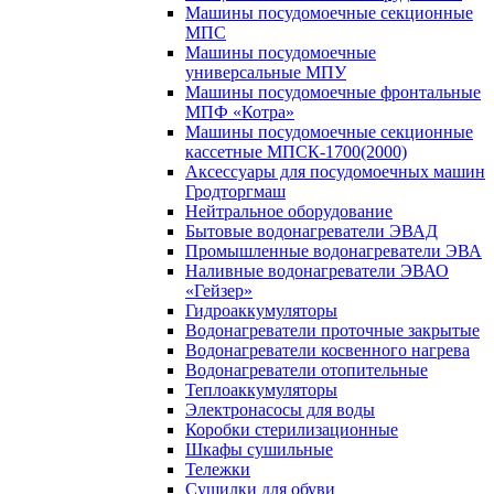
Машины посудомоечные секционные
МПС
Машины посудомоечные
универсальные МПУ
Машины посудомоечные фронтальные
МПФ «Котра»
Машины посудомоечные секционные
кассетные МПСК-1700(2000)
Аксессуары для посудомоечных машин
Гродторгмаш
Нейтральное оборудование
Бытовые водонагреватели ЭВАД
Промышленные водонагреватели ЭВА
Наливные водонагреватели ЭВАО
«Гейзер»
Гидроаккумуляторы
Водонагреватели проточные закрытые
Водонагреватели косвенного нагрева
Водонагреватели отопительные
Теплоаккумуляторы
Электронасосы для воды
Коробки стерилизационные
Шкафы сушильные
Тележки
Сушилки для обуви