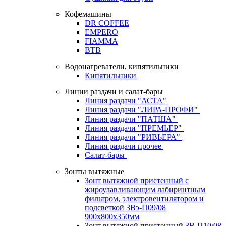
Кофемашины
DR COFFEE
EMPERO
FIAMMA
BTB
Водонагреватели, кипятильники
Кипятильники
Линии раздачи и салат-бары
Линия раздачи "АСТА"
Линия раздачи "ЛИРА-ПРОФИ"
Линия раздачи "ПАТША"
Линия раздачи "ПРЕМЬЕР"
Линия раздачи "РИВЬЕРА"
Линия раздачи прочее
Салат-бары
Зонты вытяжные
Зонт вытяжной пристенный с
жироулавливающим лабиринтным
фильтром, электровентилятором и
подсветкой ЗВэ-П09/08
900х800х350мм
Зонт вытяжной пристенный ЗВ-П10/08