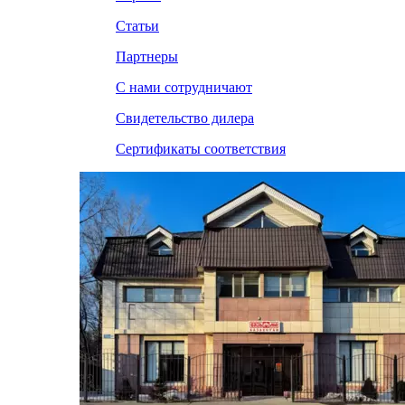
Статьи
Партнеры
С нами сотрудничают
Свидетельство дилера
Сертификаты соответствия