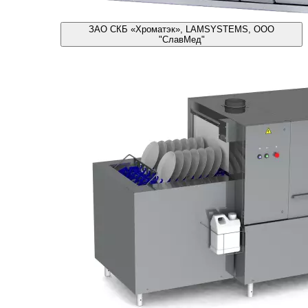
ЗАО СКБ «Хроматэк», LAMSYSTEMS, ООО
"СлавМед"