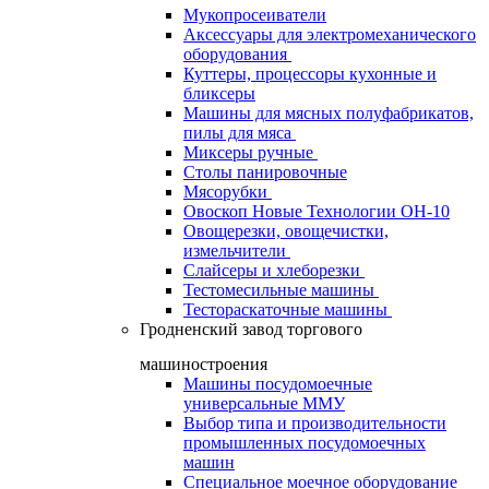
Мукопросеиватели
Аксессуары для электромеханического
оборудования
Куттеры, процессоры кухонные и
бликсеры
Машины для мясных полуфабрикатов,
пилы для мяса
Миксеры ручные
Столы панировочные
Мясорубки
Овоскоп Новые Технологии ОН-10
Овощерезки, овощечистки,
измельчители
Слайсеры и хлеборезки
Тестомесильные машины
Тестораскаточные машины
Гродненский завод торгового
машиностроения
Машины посудомоечные
универсальные ММУ
Выбор типа и производительности
промышленных посудомоечных
машин
Специальное моечное оборудование