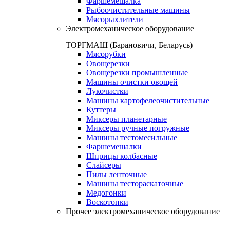
Фаршемешалка
Рыбоочистительные машины
Мясорыхлители
Электромеханическое оборудование
ТОРГМАШ (Барановичи, Беларусь)
Мясорубки
Овощерезки
Овощерезки промышленные
Машины очистки овощей
Лукочистки
Машины картофелеочистительные
Куттеры
Миксеры планетарные
Миксеры ручные погружные
Машины тестомесильные
Фаршемешалки
Шприцы колбасные
Слайсеры
Пилы ленточные
Машины тестораскаточные
Медогонки
Воскотопки
Прочее электромеханическое оборудование