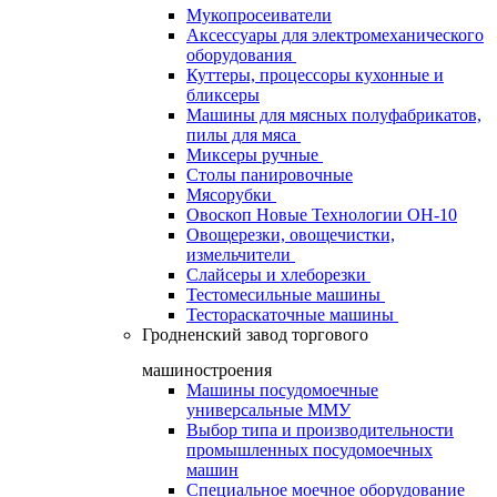
Мукопросеиватели
Аксессуары для электромеханического
оборудования
Куттеры, процессоры кухонные и
бликсеры
Машины для мясных полуфабрикатов,
пилы для мяса
Миксеры ручные
Столы панировочные
Мясорубки
Овоскоп Новые Технологии ОН-10
Овощерезки, овощечистки,
измельчители
Слайсеры и хлеборезки
Тестомесильные машины
Тестораскаточные машины
Гродненский завод торгового
машиностроения
Машины посудомоечные
универсальные ММУ
Выбор типа и производительности
промышленных посудомоечных
машин
Специальное моечное оборудование