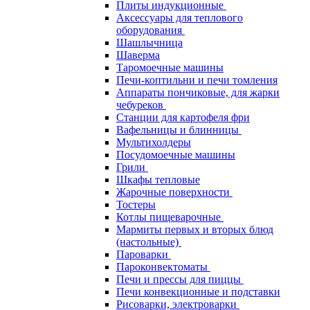
Плиты индукционные
Аксессуары для теплового
оборудования
Шашлычница
Шаверма
Таромоечные машины
Печи-коптильни и печи томления
Аппараты пончиковые, для жарки
чебуреков
Станции для картофеля фри
Вафельницы и блинницы
Мультихолдеры
Посудомоечные машины
Грили
Шкафы тепловые
Жарочные поверхности
Тостеры
Котлы пищеварочные
Мармиты первых и вторых блюд
(настольные)
Пароварки
Пароконвектоматы
Печи и прессы для пиццы
Печи конвекционные и подставки
Рисоварки, электроварки