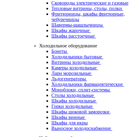
Сковороды электрические и газовые
Тепловые витрины, столы, полки
Фритюрницы, шкафы фритюрные,
чебуречницы
Шавермы-шашлычницы
Шкафы жарочные
Шкафы расстоечные
Холодильное оборудование
Бонеты
Холодильники бытовые
Витрины холодильные
Камеры холодильные
Лари морозильные
Льдогенераторы
Холодильники фармацевтические
Моноблоки, сплит-системы
Столы холодильные
Шкафы холодильные
Горки холодильные
Шкафы шоковой заморозки
Шкафы винные
Шкафы для икры
Выносное холодоснабжение