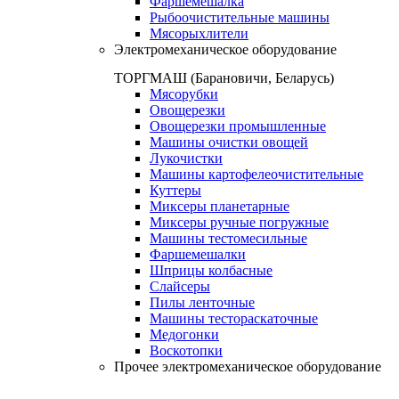
Фаршемешалка
Рыбоочистительные машины
Мясорыхлители
Электромеханическое оборудование
ТОРГМАШ (Барановичи, Беларусь)
Мясорубки
Овощерезки
Овощерезки промышленные
Машины очистки овощей
Лукочистки
Машины картофелеочистительные
Куттеры
Миксеры планетарные
Миксеры ручные погружные
Машины тестомесильные
Фаршемешалки
Шприцы колбасные
Слайсеры
Пилы ленточные
Машины тестораскаточные
Медогонки
Воскотопки
Прочее электромеханическое оборудование