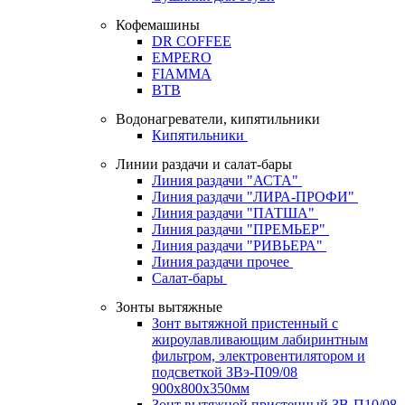
Кофемашины
DR COFFEE
EMPERO
FIAMMA
BTB
Водонагреватели, кипятильники
Кипятильники
Линии раздачи и салат-бары
Линия раздачи "АСТА"
Линия раздачи "ЛИРА-ПРОФИ"
Линия раздачи "ПАТША"
Линия раздачи "ПРЕМЬЕР"
Линия раздачи "РИВЬЕРА"
Линия раздачи прочее
Салат-бары
Зонты вытяжные
Зонт вытяжной пристенный с
жироулавливающим лабиринтным
фильтром, электровентилятором и
подсветкой ЗВэ-П09/08
900х800х350мм
Зонт вытяжной пристенный ЗВ-П10/08