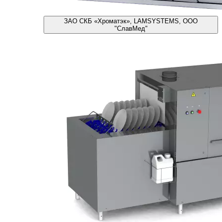
ЗАО СКБ «Хроматэк», LAMSYSTEMS, ООО
"СлавМед"