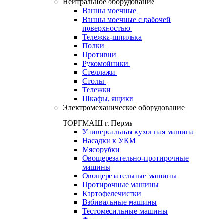
Нейтральное оборудование
Ванны моечные
Ванны моечные с рабочей
поверхностью
Тележка-шпилька
Полки
Противни
Рукомойники
Стеллажи
Столы
Тележки
Шкафы, ящики
Электромеханическое оборудование
ТОРГМАШ г. Пермь
Универсальная кухонная машина
Насадки к УКМ
Мясорубки
Овощерезательно-протирочные
машины
Овощерезательные машины
Протирочные машины
Картофелечистки
Взбивальные машины
Тестомесильные машины