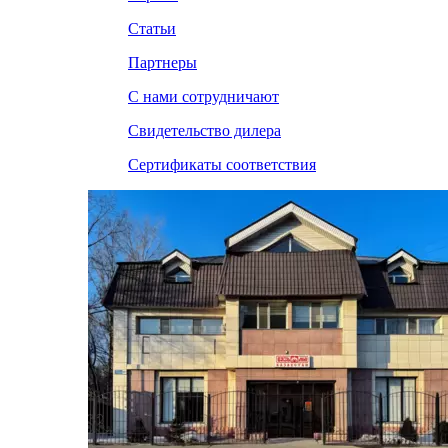
Статьи
Партнеры
С нами сотрудничают
Свидетельство дилера
Сертификаты соответствия