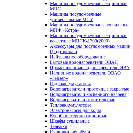
Машины посудомоечные секционные
МПС
Машины посудомоечные
универсальные МПУ
Машины посудомоечные фронтальные
МПФ «Котра»
Машины посудомоечные секционные
кассетные МПСК-1700(2000)
Аксессуары для посудомоечных машин
Гродторгмаш
Нейтральное оборудование
Бытовые водонагреватели ЭВАД
Промышленные водонагреватели ЭВА
Наливные водонагреватели ЭВАО
«Гейзер»
Гидроаккумуляторы
Водонагреватели проточные закрытые
Водонагреватели косвенного нагрева
Водонагреватели отопительные
Теплоаккумуляторы
Электронасосы для воды
Коробки стерилизационные
Шкафы сушильные
Тележки
Сушилки для обуви