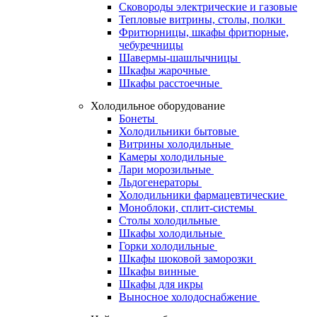
Сковороды электрические и газовые
Тепловые витрины, столы, полки
Фритюрницы, шкафы фритюрные,
чебуречницы
Шавермы-шашлычницы
Шкафы жарочные
Шкафы расстоечные
Холодильное оборудование
Бонеты
Холодильники бытовые
Витрины холодильные
Камеры холодильные
Лари морозильные
Льдогенераторы
Холодильники фармацевтические
Моноблоки, сплит-системы
Столы холодильные
Шкафы холодильные
Горки холодильные
Шкафы шоковой заморозки
Шкафы винные
Шкафы для икры
Выносное холодоснабжение