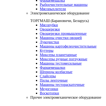
Фаршемешалка
Рыбоочистительные машины
Мясорыхлители
Электромеханическое оборудование
ТОРГМАШ (Барановичи, Беларусь)
Мясорубки
Овощерезки
Овощерезки промышленные
Машины очистки овощей
Лукочистки
Машины картофелеочистительные
Куттеры
Миксеры планетарные
Миксеры ручные погружные
Машины тестомесильные
Фаршемешалки
Шприцы колбасные
Слайсеры
Пилы ленточные
Машины тестораскаточные
Медогонки
Воскотопки
Прочее электромеханическое оборудование