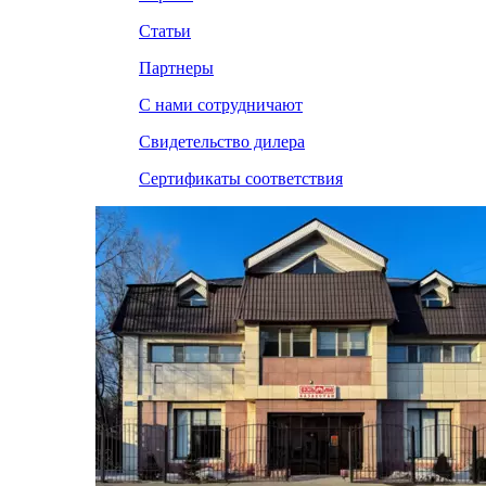
Статьи
Партнеры
С нами сотрудничают
Свидетельство дилера
Сертификаты соответствия