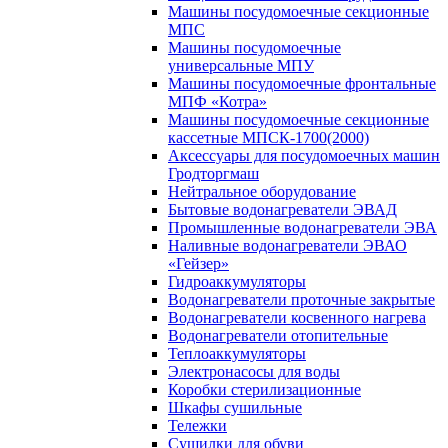
Машины посудомоечные секционные
МПС
Машины посудомоечные
универсальные МПУ
Машины посудомоечные фронтальные
МПФ «Котра»
Машины посудомоечные секционные
кассетные МПСК-1700(2000)
Аксессуары для посудомоечных машин
Гродторгмаш
Нейтральное оборудование
Бытовые водонагреватели ЭВАД
Промышленные водонагреватели ЭВА
Наливные водонагреватели ЭВАО
«Гейзер»
Гидроаккумуляторы
Водонагреватели проточные закрытые
Водонагреватели косвенного нагрева
Водонагреватели отопительные
Теплоаккумуляторы
Электронасосы для воды
Коробки стерилизационные
Шкафы сушильные
Тележки
Сушилки для обуви