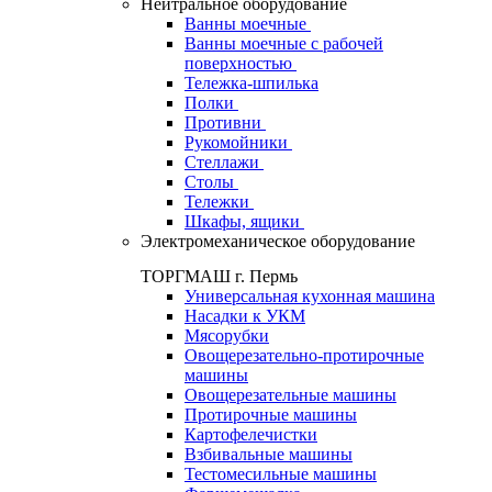
Нейтральное оборудование
Ванны моечные
Ванны моечные с рабочей
поверхностью
Тележка-шпилька
Полки
Противни
Рукомойники
Стеллажи
Столы
Тележки
Шкафы, ящики
Электромеханическое оборудование
ТОРГМАШ г. Пермь
Универсальная кухонная машина
Насадки к УКМ
Мясорубки
Овощерезательно-протирочные
машины
Овощерезательные машины
Протирочные машины
Картофелечистки
Взбивальные машины
Тестомесильные машины