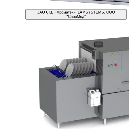
ЗАО СКБ «Хроматэк», LAMSYSTEMS, ООО
"СлавМед"