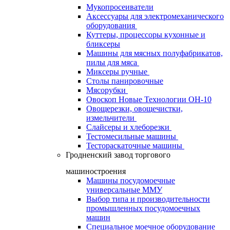
Мукопросеиватели
Аксессуары для электромеханического
оборудования
Куттеры, процессоры кухонные и
бликсеры
Машины для мясных полуфабрикатов,
пилы для мяса
Миксеры ручные
Столы панировочные
Мясорубки
Овоскоп Новые Технологии ОН-10
Овощерезки, овощечистки,
измельчители
Слайсеры и хлеборезки
Тестомесильные машины
Тестораскаточные машины
Гродненский завод торгового
машиностроения
Машины посудомоечные
универсальные ММУ
Выбор типа и производительности
промышленных посудомоечных
машин
Специальное моечное оборудование