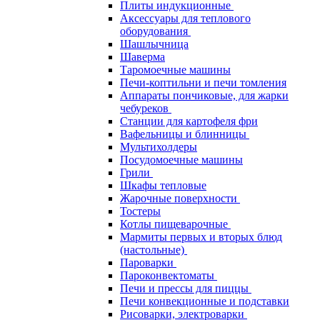
Плиты индукционные
Аксессуары для теплового
оборудования
Шашлычница
Шаверма
Таромоечные машины
Печи-коптильни и печи томления
Аппараты пончиковые, для жарки
чебуреков
Станции для картофеля фри
Вафельницы и блинницы
Мультихолдеры
Посудомоечные машины
Грили
Шкафы тепловые
Жарочные поверхности
Тостеры
Котлы пищеварочные
Мармиты первых и вторых блюд
(настольные)
Пароварки
Пароконвектоматы
Печи и прессы для пиццы
Печи конвекционные и подставки
Рисоварки, электроварки