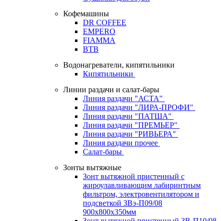
Кофемашины
DR COFFEE
EMPERO
FIAMMA
BTB
Водонагреватели, кипятильники
Кипятильники
Линии раздачи и салат-бары
Линия раздачи "АСТА"
Линия раздачи "ЛИРА-ПРОФИ"
Линия раздачи "ПАТША"
Линия раздачи "ПРЕМЬЕР"
Линия раздачи "РИВЬЕРА"
Линия раздачи прочее
Салат-бары
Зонты вытяжные
Зонт вытяжной пристенный с
жироулавливающим лабиринтным
фильтром, электровентилятором и
подсветкой ЗВэ-П09/08
900х800х350мм
Зонт вытяжной пристенный ЗВ-П10/08