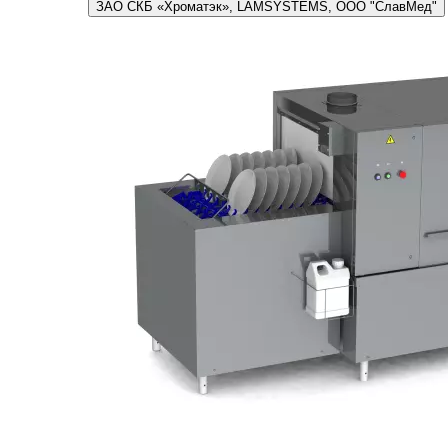
ЗАО СКБ «Хроматэк», LAMSYSTEMS, ООО "СлавМед"