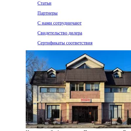
Статьи
Партнеры
С нами сотрудничают
Свидетельство дилера
Сертификаты соответствия