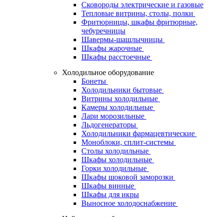
Сковороды электрические и газовые
Тепловые витрины, столы, полки
Фритюрницы, шкафы фритюрные,
чебуречницы
Шавермы-шашлычницы
Шкафы жарочные
Шкафы расстоечные
Холодильное оборудование
Бонеты
Холодильники бытовые
Витрины холодильные
Камеры холодильные
Лари морозильные
Льдогенераторы
Холодильники фармацевтические
Моноблоки, сплит-системы
Столы холодильные
Шкафы холодильные
Горки холодильные
Шкафы шоковой заморозки
Шкафы винные
Шкафы для икры
Выносное холодоснабжение