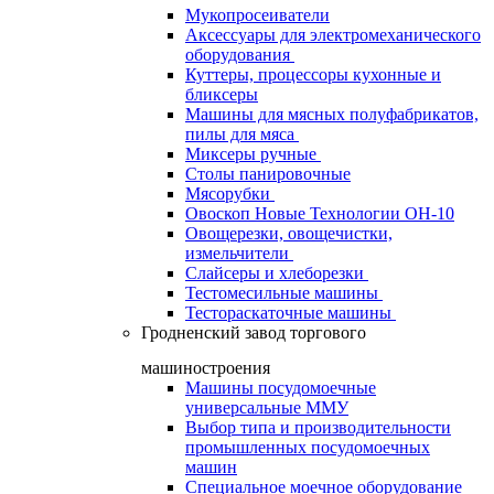
Мукопросеиватели
Аксессуары для электромеханического
оборудования
Куттеры, процессоры кухонные и
бликсеры
Машины для мясных полуфабрикатов,
пилы для мяса
Миксеры ручные
Столы панировочные
Мясорубки
Овоскоп Новые Технологии ОН-10
Овощерезки, овощечистки,
измельчители
Слайсеры и хлеборезки
Тестомесильные машины
Тестораскаточные машины
Гродненский завод торгового
машиностроения
Машины посудомоечные
универсальные ММУ
Выбор типа и производительности
промышленных посудомоечных
машин
Специальное моечное оборудование