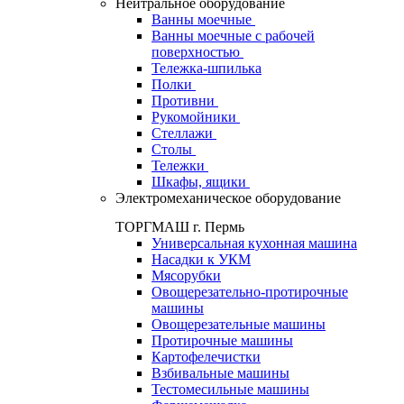
Нейтральное оборудование
Ванны моечные
Ванны моечные с рабочей
поверхностью
Тележка-шпилька
Полки
Противни
Рукомойники
Стеллажи
Столы
Тележки
Шкафы, ящики
Электромеханическое оборудование
ТОРГМАШ г. Пермь
Универсальная кухонная машина
Насадки к УКМ
Мясорубки
Овощерезательно-протирочные
машины
Овощерезательные машины
Протирочные машины
Картофелечистки
Взбивальные машины
Тестомесильные машины