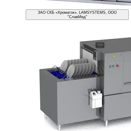
ЗАО СКБ «Хроматэк», LAMSYSTEMS, ООО
"СлавМед"