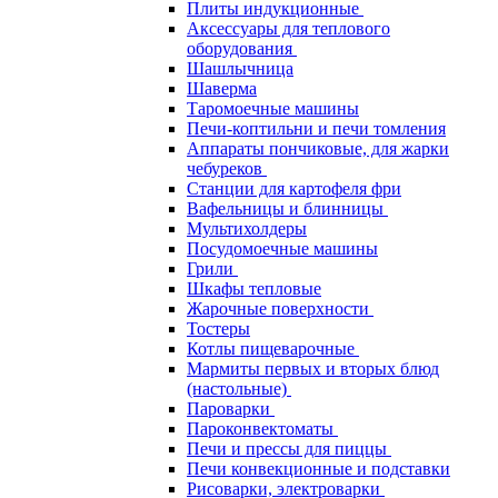
Плиты индукционные
Аксессуары для теплового
оборудования
Шашлычница
Шаверма
Таромоечные машины
Печи-коптильни и печи томления
Аппараты пончиковые, для жарки
чебуреков
Станции для картофеля фри
Вафельницы и блинницы
Мультихолдеры
Посудомоечные машины
Грили
Шкафы тепловые
Жарочные поверхности
Тостеры
Котлы пищеварочные
Мармиты первых и вторых блюд
(настольные)
Пароварки
Пароконвектоматы
Печи и прессы для пиццы
Печи конвекционные и подставки
Рисоварки, электроварки