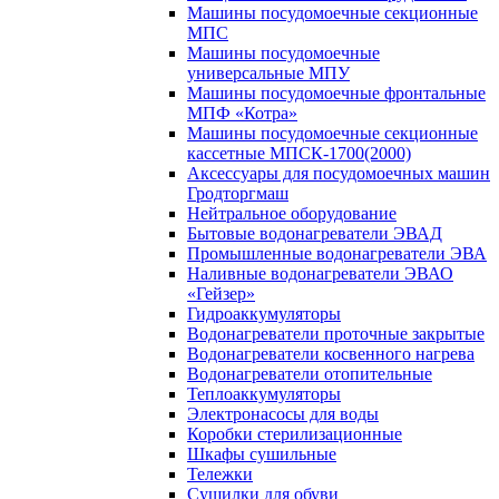
Машины посудомоечные секционные
МПС
Машины посудомоечные
универсальные МПУ
Машины посудомоечные фронтальные
МПФ «Котра»
Машины посудомоечные секционные
кассетные МПСК-1700(2000)
Аксессуары для посудомоечных машин
Гродторгмаш
Нейтральное оборудование
Бытовые водонагреватели ЭВАД
Промышленные водонагреватели ЭВА
Наливные водонагреватели ЭВАО
«Гейзер»
Гидроаккумуляторы
Водонагреватели проточные закрытые
Водонагреватели косвенного нагрева
Водонагреватели отопительные
Теплоаккумуляторы
Электронасосы для воды
Коробки стерилизационные
Шкафы сушильные
Тележки
Сушилки для обуви