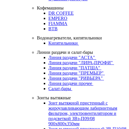
Кофемашины
DR COFFEE
EMPERO
FIAMMA
BTB
Водонагреватели, кипятильники
Кипятильники
Линии раздачи и салат-бары
Линия раздачи "АСТА"
Линия раздачи "ЛИРА-ПРОФИ"
Линия раздачи "ПАТША"
Линия раздачи "ПРЕМЬЕР"
Линия раздачи "РИВЬЕРА"
Линия раздачи прочее
Салат-бары
Зонты вытяжные
Зонт вытяжной пристенный с
жироулавливающим лабиринтным
фильтром, электровентилятором и
подсветкой ЗВэ-П09/08
900х800х350мм
Зонт вытяжной пристенный ЗВ-П10/08