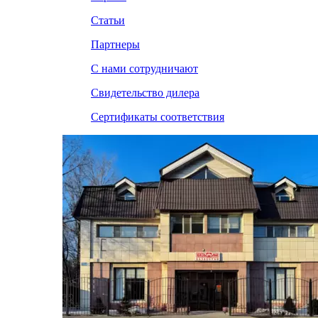
Статьи
Партнеры
С нами сотрудничают
Свидетельство дилера
Сертификаты соответствия