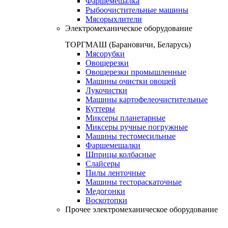
Фаршемешалка
Рыбоочистительные машины
Мясорыхлители
Электромеханическое оборудование
ТОРГМАШ (Барановичи, Беларусь)
Мясорубки
Овощерезки
Овощерезки промышленные
Машины очистки овощей
Лукочистки
Машины картофелеочистительные
Куттеры
Миксеры планетарные
Миксеры ручные погружные
Машины тестомесильные
Фаршемешалки
Шприцы колбасные
Слайсеры
Пилы ленточные
Машины тестораскаточные
Медогонки
Воскотопки
Прочее электромеханическое оборудование