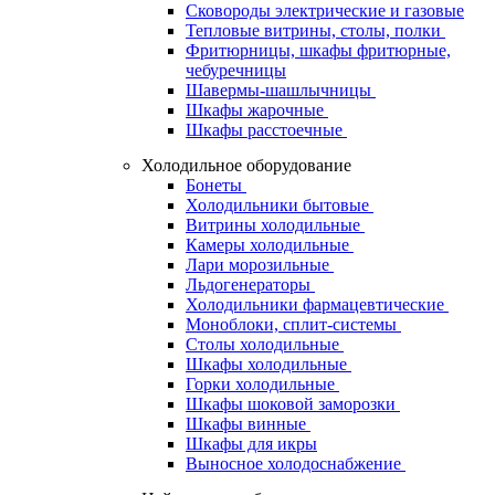
Сковороды электрические и газовые
Тепловые витрины, столы, полки
Фритюрницы, шкафы фритюрные,
чебуречницы
Шавермы-шашлычницы
Шкафы жарочные
Шкафы расстоечные
Холодильное оборудование
Бонеты
Холодильники бытовые
Витрины холодильные
Камеры холодильные
Лари морозильные
Льдогенераторы
Холодильники фармацевтические
Моноблоки, сплит-системы
Столы холодильные
Шкафы холодильные
Горки холодильные
Шкафы шоковой заморозки
Шкафы винные
Шкафы для икры
Выносное холодоснабжение