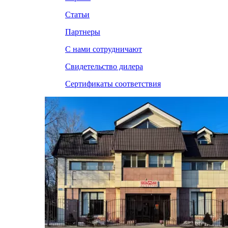
Статьи
Партнеры
С нами сотрудничают
Свидетельство дилера
Сертификаты соответствия