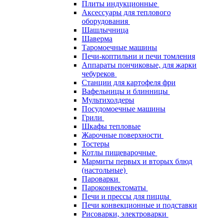
Плиты индукционные
Аксессуары для теплового
оборудования
Шашлычница
Шаверма
Таромоечные машины
Печи-коптильни и печи томления
Аппараты пончиковые, для жарки
чебуреков
Станции для картофеля фри
Вафельницы и блинницы
Мультихолдеры
Посудомоечные машины
Грили
Шкафы тепловые
Жарочные поверхности
Тостеры
Котлы пищеварочные
Мармиты первых и вторых блюд
(настольные)
Пароварки
Пароконвектоматы
Печи и прессы для пиццы
Печи конвекционные и подставки
Рисоварки, электроварки