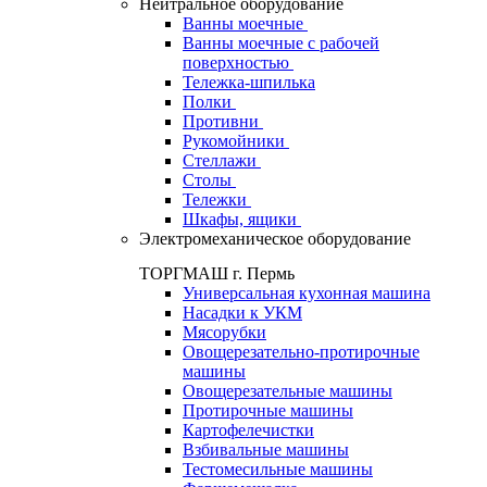
Нейтральное оборудование
Ванны моечные
Ванны моечные с рабочей
поверхностью
Тележка-шпилька
Полки
Противни
Рукомойники
Стеллажи
Столы
Тележки
Шкафы, ящики
Электромеханическое оборудование
ТОРГМАШ г. Пермь
Универсальная кухонная машина
Насадки к УКМ
Мясорубки
Овощерезательно-протирочные
машины
Овощерезательные машины
Протирочные машины
Картофелечистки
Взбивальные машины
Тестомесильные машины