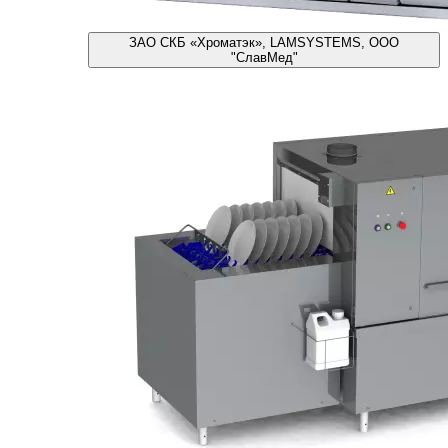
ЗАО СКБ «Хроматэк», LAMSYSTEMS, ООО
"СлавМед"