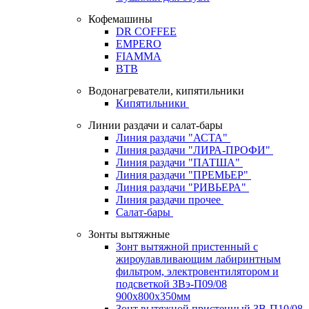
Кофемашины
DR COFFEE
EMPERO
FIAMMA
BTB
Водонагреватели, кипятильники
Кипятильники
Линии раздачи и салат-бары
Линия раздачи "АСТА"
Линия раздачи "ЛИРА-ПРОФИ"
Линия раздачи "ПАТША"
Линия раздачи "ПРЕМЬЕР"
Линия раздачи "РИВЬЕРА"
Линия раздачи прочее
Салат-бары
Зонты вытяжные
Зонт вытяжной пристенный с
жироулавливающим лабиринтным
фильтром, электровентилятором и
подсветкой ЗВэ-П09/08
900х800х350мм
Зонт вытяжной пристенный ЗВ-П10/08