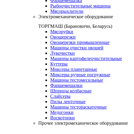
Фаршемешалка
Рыбоочистительные машины
Мясорыхлители
Электромеханическое оборудование
ТОРГМАШ (Барановичи, Беларусь)
Мясорубки
Овощерезки
Овощерезки промышленные
Машины очистки овощей
Лукочистки
Машины картофелеочистительные
Куттеры
Миксеры планетарные
Миксеры ручные погружные
Машины тестомесильные
Фаршемешалки
Шприцы колбасные
Слайсеры
Пилы ленточные
Машины тестораскаточные
Медогонки
Воскотопки
Прочее электромеханическое оборудование