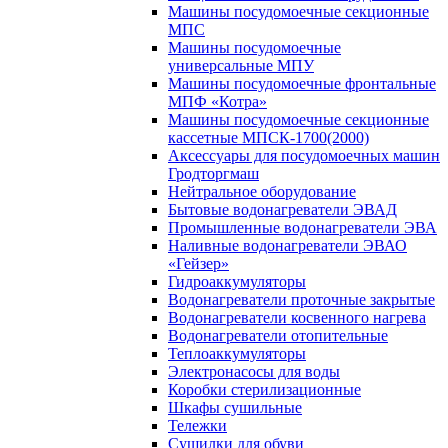
Машины посудомоечные секционные
МПС
Машины посудомоечные
универсальные МПУ
Машины посудомоечные фронтальные
МПФ «Котра»
Машины посудомоечные секционные
кассетные МПСК-1700(2000)
Аксессуары для посудомоечных машин
Гродторгмаш
Нейтральное оборудование
Бытовые водонагреватели ЭВАД
Промышленные водонагреватели ЭВА
Наливные водонагреватели ЭВАО
«Гейзер»
Гидроаккумуляторы
Водонагреватели проточные закрытые
Водонагреватели косвенного нагрева
Водонагреватели отопительные
Теплоаккумуляторы
Электронасосы для воды
Коробки стерилизационные
Шкафы сушильные
Тележки
Сушилки для обуви