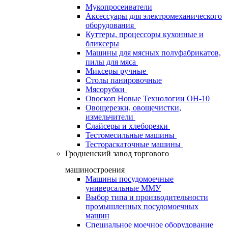
Мукопросеиватели
Аксессуары для электромеханического
оборудования
Куттеры, процессоры кухонные и
бликсеры
Машины для мясных полуфабрикатов,
пилы для мяса
Миксеры ручные
Столы панировочные
Мясорубки
Овоскоп Новые Технологии ОН-10
Овощерезки, овощечистки,
измельчители
Слайсеры и хлеборезки
Тестомесильные машины
Тестораскаточные машины
Гродненский завод торгового
машиностроения
Машины посудомоечные
универсальные ММУ
Выбор типа и производительности
промышленных посудомоечных
машин
Специальное моечное оборудование