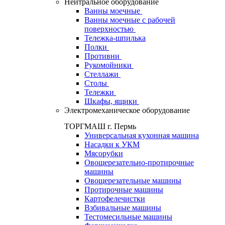
Нейтральное оборудование
Ванны моечные
Ванны моечные с рабочей
поверхностью
Тележка-шпилька
Полки
Противни
Рукомойники
Стеллажи
Столы
Тележки
Шкафы, ящики
Электромеханическое оборудование
ТОРГМАШ г. Пермь
Универсальная кухонная машина
Насадки к УКМ
Мясорубки
Овощерезательно-протирочные
машины
Овощерезательные машины
Протирочные машины
Картофелечистки
Взбивальные машины
Тестомесильные машины