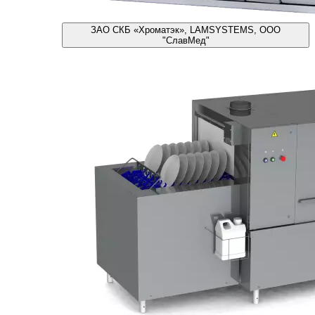
ЗАО СКБ «Хроматэк», LAMSYSTEMS, ООО
"СлавМед"