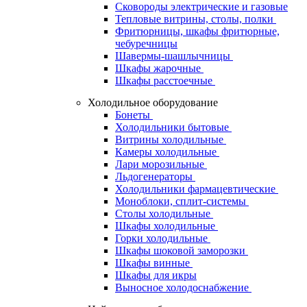
Сковороды электрические и газовые
Тепловые витрины, столы, полки
Фритюрницы, шкафы фритюрные,
чебуречницы
Шавермы-шашлычницы
Шкафы жарочные
Шкафы расстоечные
Холодильное оборудование
Бонеты
Холодильники бытовые
Витрины холодильные
Камеры холодильные
Лари морозильные
Льдогенераторы
Холодильники фармацевтические
Моноблоки, сплит-системы
Столы холодильные
Шкафы холодильные
Горки холодильные
Шкафы шоковой заморозки
Шкафы винные
Шкафы для икры
Выносное холодоснабжение