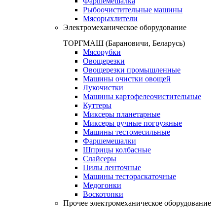
Фаршемешалка
Рыбоочистительные машины
Мясорыхлители
Электромеханическое оборудование
ТОРГМАШ (Барановичи, Беларусь)
Мясорубки
Овощерезки
Овощерезки промышленные
Машины очистки овощей
Лукочистки
Машины картофелеочистительные
Куттеры
Миксеры планетарные
Миксеры ручные погружные
Машины тестомесильные
Фаршемешалки
Шприцы колбасные
Слайсеры
Пилы ленточные
Машины тестораскаточные
Медогонки
Воскотопки
Прочее электромеханическое оборудование