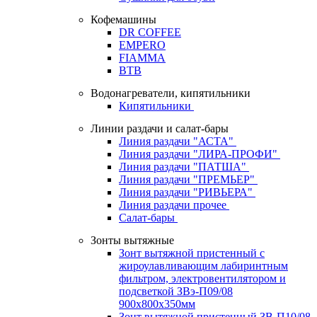
Кофемашины
DR COFFEE
EMPERO
FIAMMA
BTB
Водонагреватели, кипятильники
Кипятильники
Линии раздачи и салат-бары
Линия раздачи "АСТА"
Линия раздачи "ЛИРА-ПРОФИ"
Линия раздачи "ПАТША"
Линия раздачи "ПРЕМЬЕР"
Линия раздачи "РИВЬЕРА"
Линия раздачи прочее
Салат-бары
Зонты вытяжные
Зонт вытяжной пристенный с
жироулавливающим лабиринтным
фильтром, электровентилятором и
подсветкой ЗВэ-П09/08
900х800х350мм
Зонт вытяжной пристенный ЗВ-П10/08