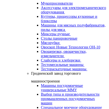
Мукопросеиватели
Аксессуары для электромеханического
оборудования
Куттеры, процессоры кухонные и
бликсеры
Машины для мясных полуфабрикатов,
пилы для мяса
Миксеры ручные
Столы панировочные
Мясорубки
Овоскоп Новые Технологии ОН-10
Овощерезки, овощечистки,
измельчители
Слайсеры и хлеборезки
Тестомесильные машины
Тестораскаточные машины
Гродненский завод торгового
машиностроения
Машины посудомоечные
универсальные ММУ
Выбор типа и производительности
промышленных посудомоечных
машин
Специальное моечное оборудование