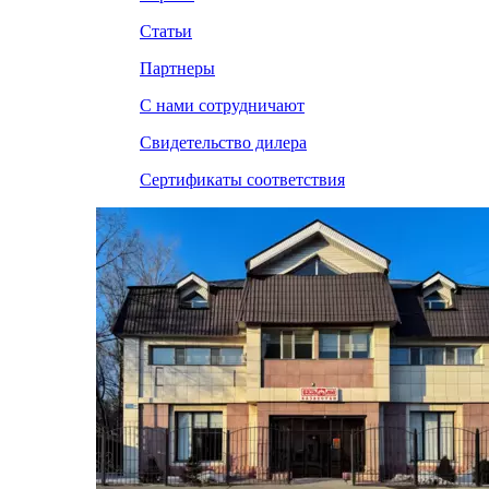
Статьи
Партнеры
С нами сотрудничают
Свидетельство дилера
Сертификаты соответствия