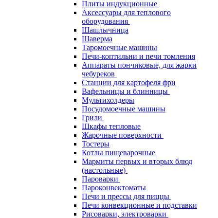
Плиты индукционные
Аксессуары для теплового
оборудования
Шашлычница
Шаверма
Таромоечные машины
Печи-коптильни и печи томления
Аппараты пончиковые, для жарки
чебуреков
Станции для картофеля фри
Вафельницы и блинницы
Мультихолдеры
Посудомоечные машины
Грили
Шкафы тепловые
Жарочные поверхности
Тостеры
Котлы пищеварочные
Мармиты первых и вторых блюд
(настольные)
Пароварки
Пароконвектоматы
Печи и прессы для пиццы
Печи конвекционные и подставки
Рисоварки, электроварки