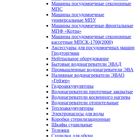
Машины посудомоечные секционные
МПС
Машины посудомоечные
универсальные МПУ
Машины посудомоечные фронтальные
МПФ «Котра»
Машины посудомоечные секционные
кассетные МПСК-1700(2000)
Аксессуары для посудомоечных машин
Гродторгмаш
Нейтральное оборудование
Бытовые водонагреватели ЭВАД
Промышленные водонагреватели ЭВА
Наливные водонагреватели ЭВАО
«Гейзер»
Гидроаккумуляторы
Водонагреватели проточные закрытые
Водонагреватели косвенного нагрева
Водонагреватели отопительные
Теплоаккумуляторы
Электронасосы для воды
Коробки стерилизационные
Шкафы сушильные
Тележки
Сушилки для обуви