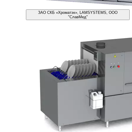
ЗАО СКБ «Хроматэк», LAMSYSTEMS, ООО
"СлавМед"