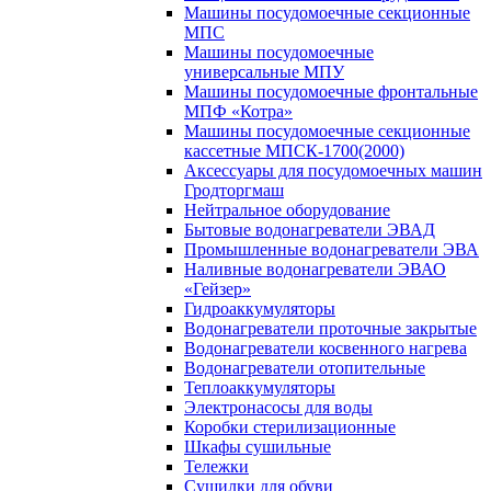
Машины посудомоечные секционные
МПС
Машины посудомоечные
универсальные МПУ
Машины посудомоечные фронтальные
МПФ «Котра»
Машины посудомоечные секционные
кассетные МПСК-1700(2000)
Аксессуары для посудомоечных машин
Гродторгмаш
Нейтральное оборудование
Бытовые водонагреватели ЭВАД
Промышленные водонагреватели ЭВА
Наливные водонагреватели ЭВАО
«Гейзер»
Гидроаккумуляторы
Водонагреватели проточные закрытые
Водонагреватели косвенного нагрева
Водонагреватели отопительные
Теплоаккумуляторы
Электронасосы для воды
Коробки стерилизационные
Шкафы сушильные
Тележки
Сушилки для обуви