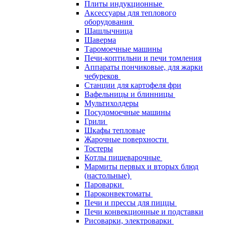
Плиты индукционные
Аксессуары для теплового
оборудования
Шашлычница
Шаверма
Таромоечные машины
Печи-коптильни и печи томления
Аппараты пончиковые, для жарки
чебуреков
Станции для картофеля фри
Вафельницы и блинницы
Мультихолдеры
Посудомоечные машины
Грили
Шкафы тепловые
Жарочные поверхности
Тостеры
Котлы пищеварочные
Мармиты первых и вторых блюд
(настольные)
Пароварки
Пароконвектоматы
Печи и прессы для пиццы
Печи конвекционные и подставки
Рисоварки, электроварки