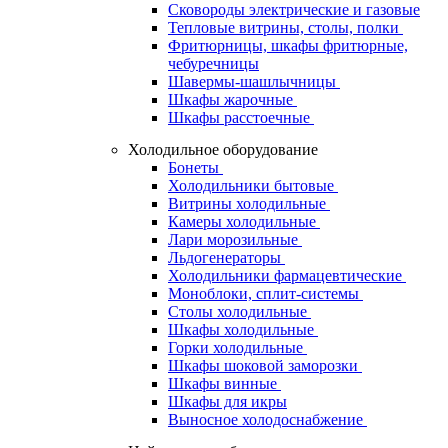
Сковороды электрические и газовые
Тепловые витрины, столы, полки
Фритюрницы, шкафы фритюрные,
чебуречницы
Шавермы-шашлычницы
Шкафы жарочные
Шкафы расстоечные
Холодильное оборудование
Бонеты
Холодильники бытовые
Витрины холодильные
Камеры холодильные
Лари морозильные
Льдогенераторы
Холодильники фармацевтические
Моноблоки, сплит-системы
Столы холодильные
Шкафы холодильные
Горки холодильные
Шкафы шоковой заморозки
Шкафы винные
Шкафы для икры
Выносное холодоснабжение