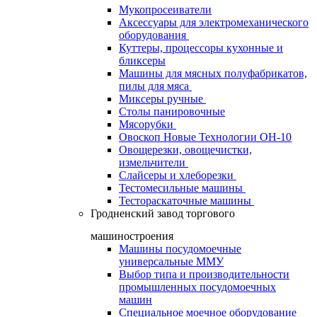
Мукопросеиватели
Аксессуары для электромеханического
оборудования
Куттеры, процессоры кухонные и
бликсеры
Машины для мясных полуфабрикатов,
пилы для мяса
Миксеры ручные
Столы панировочные
Мясорубки
Овоскоп Новые Технологии ОН-10
Овощерезки, овощечистки,
измельчители
Слайсеры и хлеборезки
Тестомесильные машины
Тестораскаточные машины
Гродненский завод торгового
машиностроения
Машины посудомоечные
универсальные ММУ
Выбор типа и производительности
промышленных посудомоечных
машин
Специальное моечное оборудование