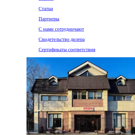
Статьи
Партнеры
С нами сотрудничают
Свидетельство дилера
Сертификаты соответствия