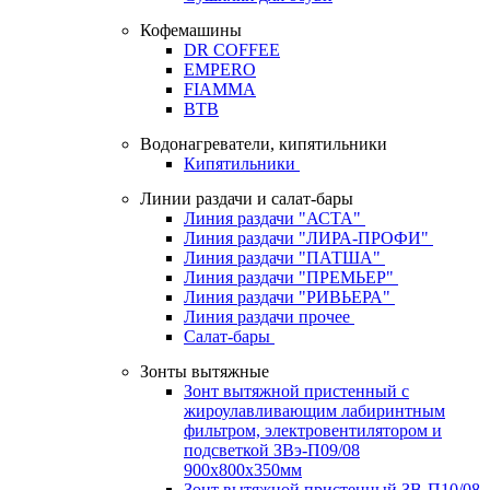
Кофемашины
DR COFFEE
EMPERO
FIAMMA
BTB
Водонагреватели, кипятильники
Кипятильники
Линии раздачи и салат-бары
Линия раздачи "АСТА"
Линия раздачи "ЛИРА-ПРОФИ"
Линия раздачи "ПАТША"
Линия раздачи "ПРЕМЬЕР"
Линия раздачи "РИВЬЕРА"
Линия раздачи прочее
Салат-бары
Зонты вытяжные
Зонт вытяжной пристенный с
жироулавливающим лабиринтным
фильтром, электровентилятором и
подсветкой ЗВэ-П09/08
900х800х350мм
Зонт вытяжной пристенный ЗВ-П10/08