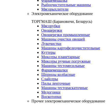
Фаршемешалка
Рыбоочистительные машины
Мясорыхлители
Электромеханическое оборудование
ТОРГМАШ (Барановичи, Беларусь)
Мясорубки
Овощерезки
Овощерезки промышленные
Машины очистки овощей
Лукочистки
Машины картофелеочистительные
Куттеры
Миксеры планетарные
Миксеры ручные погружные
Машины тестомесильные
Фаршемешалки
Шприцы колбасные
Слайсеры
Пилы ленточные
Машины тестораскаточные
Медогонки
Воскотопки
Прочее электромеханическое оборудование