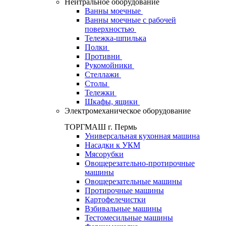
Нейтральное оборудование
Ванны моечные
Ванны моечные с рабочей
поверхностью
Тележка-шпилька
Полки
Противни
Рукомойники
Стеллажи
Столы
Тележки
Шкафы, ящики
Электромеханическое оборудование
ТОРГМАШ г. Пермь
Универсальная кухонная машина
Насадки к УКМ
Мясорубки
Овощерезательно-протирочные
машины
Овощерезательные машины
Протирочные машины
Картофелечистки
Взбивальные машины
Тестомесильные машины