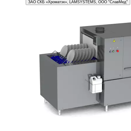
ЗАО СКБ «Хроматэк», LAMSYSTEMS, ООО "СлавМед"