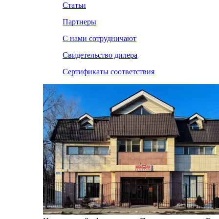
Статьи
Партнеры
С нами сотрудничают
Свидетельство дилера
Сертификаты соответствия