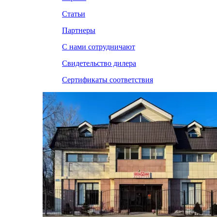
Статьи
Партнеры
С нами сотрудничают
Свидетельство дилера
Сертификаты соответствия