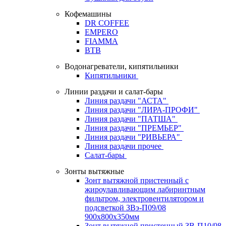
Кофемашины
DR COFFEE
EMPERO
FIAMMA
BTB
Водонагреватели, кипятильники
Кипятильники
Линии раздачи и салат-бары
Линия раздачи "АСТА"
Линия раздачи "ЛИРА-ПРОФИ"
Линия раздачи "ПАТША"
Линия раздачи "ПРЕМЬЕР"
Линия раздачи "РИВЬЕРА"
Линия раздачи прочее
Салат-бары
Зонты вытяжные
Зонт вытяжной пристенный с
жироулавливающим лабиринтным
фильтром, электровентилятором и
подсветкой ЗВэ-П09/08
900х800х350мм
Зонт вытяжной пристенный ЗВ-П10/08