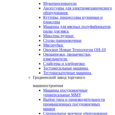
Мукопросеиватели
Аксессуары для электромеханического
оборудования
Куттеры, процессоры кухонные и
бликсеры
Машины для мясных полуфабрикатов,
пилы для мяса
Миксеры ручные
Столы панировочные
Мясорубки
Овоскоп Новые Технологии ОН-10
Овощерезки, овощечистки,
измельчители
Слайсеры и хлеборезки
Тестомесильные машины
Тестораскаточные машины
Гродненский завод торгового
машиностроения
Машины посудомоечные
универсальные ММУ
Выбор типа и производительности
промышленных посудомоечных
машин
Специальное моечное оборудование