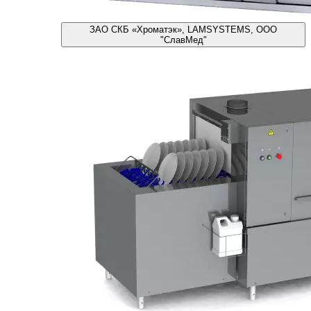
ЗАО СКБ «Хроматэк», LAMSYSTEMS, ООО
"СлавМед"