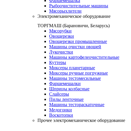
Фаршемешалка
Рыбоочистительные машины
Мясорыхлители
Электромеханическое оборудование
ТОРГМАШ (Барановичи, Беларусь)
Мясорубки
Овощерезки
Овощерезки промышленные
Машины очистки овощей
Лукочистки
Машины картофелеочистительные
Куттеры
Миксеры планетарные
Миксеры ручные погружные
Машины тестомесильные
Фаршемешалки
Шприцы колбасные
Слайсеры
Пилы ленточные
Машины тестораскаточные
Медогонки
Воскотопки
Прочее электромеханическое оборудование