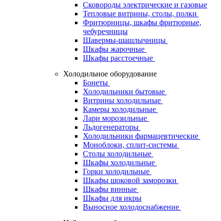
Сковороды электрические и газовые
Тепловые витрины, столы, полки
Фритюрницы, шкафы фритюрные,
чебуречницы
Шавермы-шашлычницы
Шкафы жарочные
Шкафы расстоечные
Холодильное оборудование
Бонеты
Холодильники бытовые
Витрины холодильные
Камеры холодильные
Лари морозильные
Льдогенераторы
Холодильники фармацевтические
Моноблоки, сплит-системы
Столы холодильные
Шкафы холодильные
Горки холодильные
Шкафы шоковой заморозки
Шкафы винные
Шкафы для икры
Выносное холодоснабжение