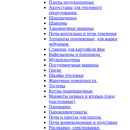
Плиты индукционные
Аксессуары для теплового
оборудования
Шашлычница
Шаверма
Таромоечные машины
Печи-коптильни и печи томления
Аппараты пончиковые, для жарки
чебуреков
Станции для картофеля фри
Вафельницы и блинницы
Мультихолдеры
Посудомоечные машины
Грили
Шкафы тепловые
Жарочные поверхности
Тостеры
Котлы пищеварочные
Мармиты первых и вторых блюд
(настольные)
Пароварки
Пароконвектоматы
Печи и прессы для пиццы
Печи конвекционные и подставки
Рисоварки, электроварки