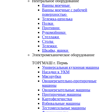
Нейтральное оборудование
Ванны моечные
Ванны моечные с рабочей
поверхностью
Тележка-шпилька
Полки
Противни
Рукомойники
Стеллажи
Столы
Тележки
Шкафы, ящики
Электромеханическое оборудование
ТОРГМАШ г. Пермь
Универсальная кухонная машина
Насадки к УКМ
Мясорубки
Овощерезательно-протирочные
машины
Овощерезательные машины
Протирочные машины
Картофелечистки
Взбивальные машины
Тестомесильные машины