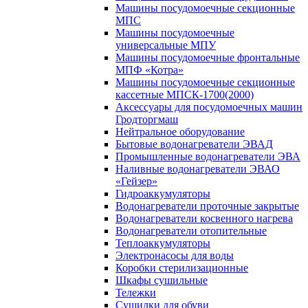
Машины посудомоечные секционные
МПС
Машины посудомоечные
универсальные МПУ
Машины посудомоечные фронтальные
МПФ «Котра»
Машины посудомоечные секционные
кассетные МПСК-1700(2000)
Аксессуары для посудомоечных машин
Гродторгмаш
Нейтральное оборудование
Бытовые водонагреватели ЭВАД
Промышленные водонагреватели ЭВА
Наливные водонагреватели ЭВАО
«Гейзер»
Гидроаккумуляторы
Водонагреватели проточные закрытые
Водонагреватели косвенного нагрева
Водонагреватели отопительные
Теплоаккумуляторы
Электронасосы для воды
Коробки стерилизационные
Шкафы сушильные
Тележки
Сушилки для обуви