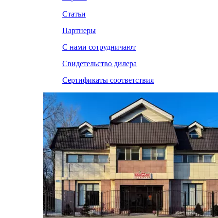
Статьи
Партнеры
С нами сотрудничают
Свидетельство дилера
Сертификаты соответствия