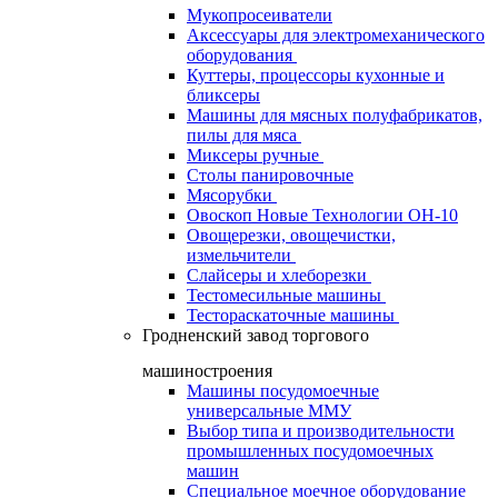
Мукопросеиватели
Аксессуары для электромеханического
оборудования
Куттеры, процессоры кухонные и
бликсеры
Машины для мясных полуфабрикатов,
пилы для мяса
Миксеры ручные
Столы панировочные
Мясорубки
Овоскоп Новые Технологии ОН-10
Овощерезки, овощечистки,
измельчители
Слайсеры и хлеборезки
Тестомесильные машины
Тестораскаточные машины
Гродненский завод торгового
машиностроения
Машины посудомоечные
универсальные ММУ
Выбор типа и производительности
промышленных посудомоечных
машин
Специальное моечное оборудование