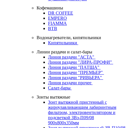
Кофемашины
DR COFFEE
EMPERO
FIAMMA
BTB
Водонагреватели, кипятильники
Кипятильники
Линии раздачи и салат-бары
Линия раздачи "АСТА"
Линия раздачи "ЛИРА-ПРОФИ"
Линия раздачи "ПАТША"
Линия раздачи "ПРЕМЬЕР"
Линия раздачи "РИВЬЕРА"
Линия раздачи прочее
Салат-бары
Зонты вытяжные
Зонт вытяжной пристенный с
жироулавливающим лабиринтным
фильтром, электровентилятором и
подсветкой ЗВэ-П09/08
900х800х350мм
Зонт вытяжной пристенный ЗВ-П10/08