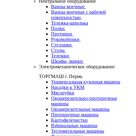
Нейтральное оборудование
Ванны моечные
Ванны моечные с рабочей
поверхностью
Тележка-шпилька
Полки
Противни
Рукомойники
Стеллажи
Столы
Тележки
Шкафы, ящики
Электромеханическое оборудование
ТОРГМАШ г. Пермь
Универсальная кухонная машина
Насадки к УКМ
Мясорубки
Овощерезательно-протирочные
машины
Овощерезательные машины
Протирочные машины
Картофелечистки
Взбивальные машины
Тестомесильные машины