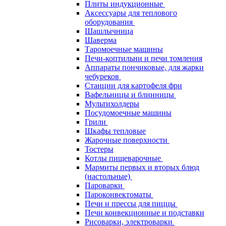
Плиты индукционные
Аксессуары для теплового
оборудования
Шашлычница
Шаверма
Таромоечные машины
Печи-коптильни и печи томления
Аппараты пончиковые, для жарки
чебуреков
Станции для картофеля фри
Вафельницы и блинницы
Мультихолдеры
Посудомоечные машины
Грили
Шкафы тепловые
Жарочные поверхности
Тостеры
Котлы пищеварочные
Мармиты первых и вторых блюд
(настольные)
Пароварки
Пароконвектоматы
Печи и прессы для пиццы
Печи конвекционные и подставки
Рисоварки, электроварки