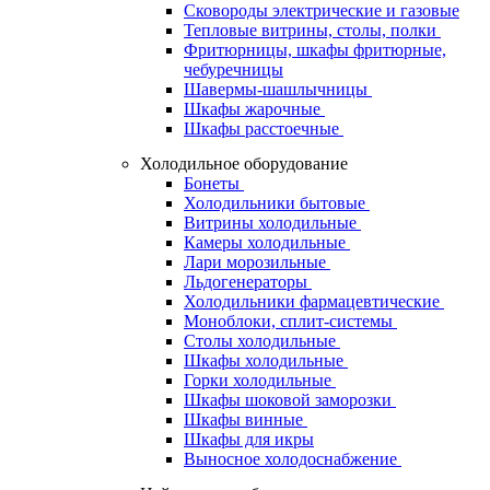
Сковороды электрические и газовые
Тепловые витрины, столы, полки
Фритюрницы, шкафы фритюрные,
чебуречницы
Шавермы-шашлычницы
Шкафы жарочные
Шкафы расстоечные
Холодильное оборудование
Бонеты
Холодильники бытовые
Витрины холодильные
Камеры холодильные
Лари морозильные
Льдогенераторы
Холодильники фармацевтические
Моноблоки, сплит-системы
Столы холодильные
Шкафы холодильные
Горки холодильные
Шкафы шоковой заморозки
Шкафы винные
Шкафы для икры
Выносное холодоснабжение