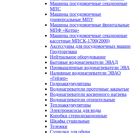
Машины посудомоечные секционные
МПС
Машины посудомоечные
универсальные МПУ
Машины посудомоечные фронтальные
МПФ «Котра»
Машины посудомоечные секционные
кассетные МПСК-1700(2000)
Аксессуары для посудомоечных машин
Гродторгмаш
Нейтральное оборудование
Бытовые водонагреватели ЭВАД
Промышленные водонагреватели ЭВА
Наливные водонагреватели ЭВАО
«Гейзер»
Гидроаккумуляторы
Водонагреватели проточные закрытые
Водонагреватели косвенного нагрева
Водонагреватели отопительные
Теплоаккумуляторы
Электронасосы для воды
Коробки стерилизационные
Шкафы сушильные
Тележки
Сушилки для обуви