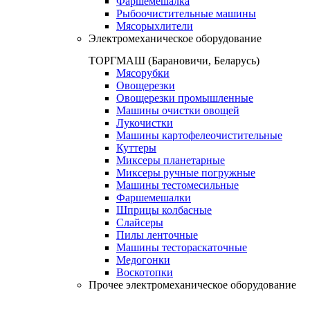
Фаршемешалка
Рыбоочистительные машины
Мясорыхлители
Электромеханическое оборудование
ТОРГМАШ (Барановичи, Беларусь)
Мясорубки
Овощерезки
Овощерезки промышленные
Машины очистки овощей
Лукочистки
Машины картофелеочистительные
Куттеры
Миксеры планетарные
Миксеры ручные погружные
Машины тестомесильные
Фаршемешалки
Шприцы колбасные
Слайсеры
Пилы ленточные
Машины тестораскаточные
Медогонки
Воскотопки
Прочее электромеханическое оборудование