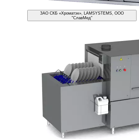
ЗАО СКБ «Хроматэк», LAMSYSTEMS, ООО
"СлавМед"