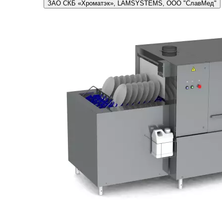
ЗАО СКБ «Хроматэк», LAMSYSTEMS, ООО "СлавМед"