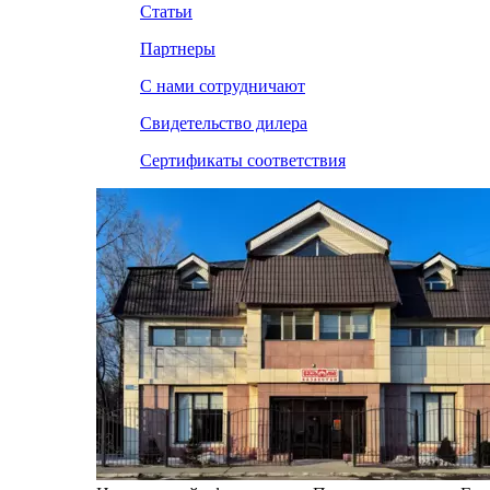
Статьи
Партнеры
С нами сотрудничают
Свидетельство дилера
Сертификаты соответствия